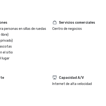
iones
Servicios comerciales
a personas en sillas de ruedas
Centro de negocios
 libre)
-privado)
ascotas
 el sitio
l lugar
rte
Capacidad A/V
Internet de alta velocidad