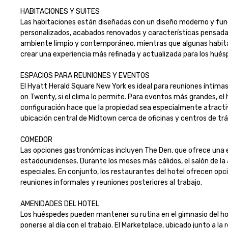
HABITACIONES Y SUITES

Las habitaciones están diseñadas con un diseño moderno y func
personalizados, acabados renovados y características pensadas 
ambiente limpio y contemporáneo, mientras que algunas habitac
crear una experiencia más refinada y actualizada para los huésped
ESPACIOS PARA REUNIONES Y EVENTOS 

El Hyatt Herald Square New York es ideal para reuniones íntima
on Twenty, si el clima lo permite. Para eventos más grandes, el 
configuración hace que la propiedad sea especialmente atracti
ubicación central de Midtown cerca de oficinas y centros de tránsi
COMEDOR

Las opciones gastronómicas incluyen The Den, que ofrece una ex
estadounidenses. Durante los meses más cálidos, el salón de la
especiales. En conjunto, los restaurantes del hotel ofrecen opci
reuniones informales y reuniones posteriores al trabajo.

AMENIDADES DEL HOTEL

Los huéspedes pueden mantener su rutina en el gimnasio del hotel
ponerse al día con el trabajo. El Marketplace, ubicado junto a l