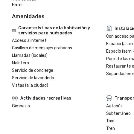
Hotel
Amenidades
Características de la habitación y
Instalac
servicios para huéspedes
Con acceso par
Acceso a Internet
Espacio (al aire
Casillero de mensajes grabados
Espacio (semi
Llamadas (locales)
Permite las m
Maletero
Restaurante en
Servicio de concierge
Seguridad en e
Servicio de lavandería
Vistas (a la ciudad)
Actividades recreativas
Transpo
Gimnasio
Autobús
Subterráneo
Taxi
Tren