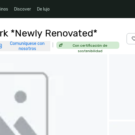
inos
Discover
De lujo
rk *Newly Renovated*
Comuníquese con
|
Con certificación de
nosotros
sostenibilidad