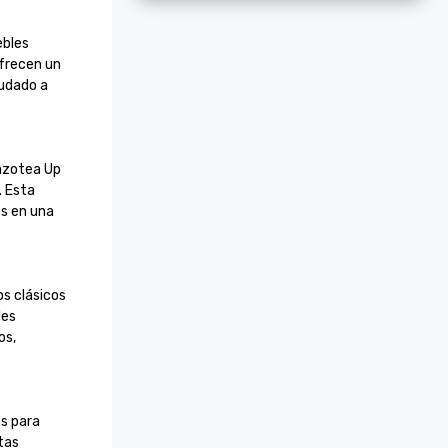
bles 
frecen un 
udado a 
azotea Up 
 Esta 
s en una 
s clásicos 
es 
s, 
s para 
tas 