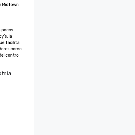
n Midtown 
 pocos 
's, la 
e facilita 
adores como 
el centro 
stria