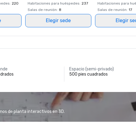
spedes
:
220
Habitaciones para huéspedes
:
237
Habitaciones para hu
Salas de reunión
:
8
Salas de reunión
:
17
e
Elegir sede
Elegir s
ande
Espacio (semi-privado)
adrados
500 pies cuadrados
anos de planta interactivos en 3D.