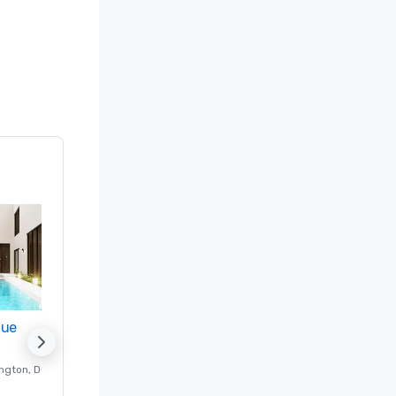
nue
Promote your venue
ngton
, DC
Hotel de lujo en
Washington
, DC