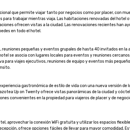
ional que permite viajar tanto por negocios como por placer, con mue
para trabajar mientras viaja. Las habitaciones renovadas del hotel o
iones ofrecen vistas a la ciudad. Las renovaciones recientes han ay
es en todo el hotel.

s, reuniones pequeñas y eventos grupales de hasta 40 invitados en la 
hotel se asocia con lugares locales para eventos y reuniones cercanos.
va para viajes ejecutivos, reuniones de equipo y eventos más pequeño
to.

periencia gastronómica de estilo de vida con una nueva versión de lo
 azotea Up on Twenty ofrece vistas panorámicas de la ciudad y cóctel
ones convenientes en la propiedad para viajeros de placer y de negocio
, aprovechar la conexión WiFi gratuita y utilizar los espacios flexible
a recepción, ofrece opciones fáciles de llevar para mayor comodidad. Es