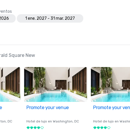
eventos
 2026
1 ene. 2027 - 31 mar. 2027
erald Square New
e
Promote your venue
Promote your ve
ton
, DC
Hotel de lujo en
Washington
, DC
Hotel de lujo en
Washi