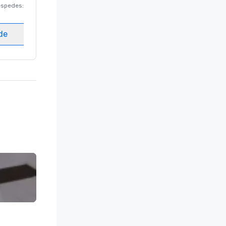
éspedes
:
220
Habitaciones para huéspedes
:
237
Salas de reunión
:
8
ede
Elegir sede