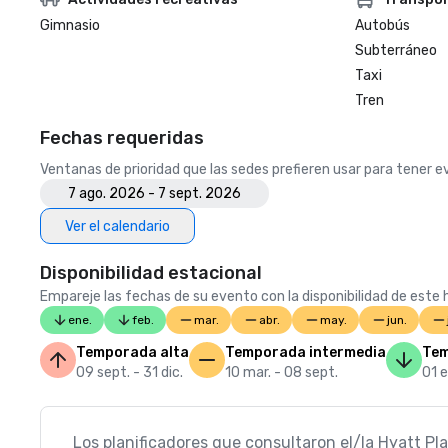
Gimnasio
Autobús
Subterráneo
Taxi
Tren
Fechas requeridas
Ventanas de prioridad que las sedes prefieren usar para tener 
7 ago. 2026 - 7 sept. 2026
Ver el calendario
Disponibilidad estacional
Empareje las fechas de su evento con la disponibilidad de este h
ene.
feb.
mar.
abr.
may.
jun.
Temporada alta
Temporada intermedia
Tem
09 sept. - 31 dic.
10 mar. - 08 sept.
01 e
Los planificadores que consultaron el/la Hyatt Pl