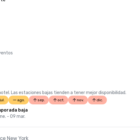
eventos
otel. Las estaciones bajas tienden a tener mejor disponibilidad.
jul.
ago.
sep.
oct.
nov.
dic.
porada baja
ne. - 09 mar.
ace New York