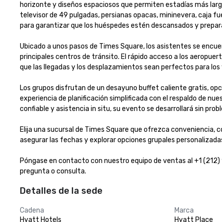
horizonte y diseños espaciosos que permiten estadías más largas
televisor de 49 pulgadas, persianas opacas, mininevera, caja fu
para garantizar que los huéspedes estén descansados y preparado
Ubicado a unos pasos de Times Square, los asistentes se encuen
principales centros de tránsito. El rápido acceso a los aeropuer
que las llegadas y los desplazamientos sean perfectos para los vi
Los grupos disfrutan de un desayuno buffet caliente gratis, opc
experiencia de planificación simplificada con el respaldo de nue
confiable y asistencia in situ, su evento se desarrollará sin problem
Elija una sucursal de Times Square que ofrezca conveniencia, co
asegurar las fechas y explorar opciones grupales personalizadas.
Póngase en contacto con nuestro equipo de ventas al +1 (212) 
pregunta o consulta.
Detalles de la sede
Cadena
Marca
Hyatt Hotels
Hyatt Place