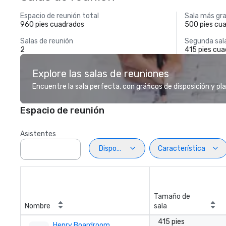
Espacio de reunión total
Sala más gr
960 pies cuadrados
500 pies cu
Salas de reunión
Segunda sal
2
415 pies cu
Explore las salas de reuniones
Encuentre la sala perfecta, con gráficos de disposición y pl
Espacio de reunión
Asistentes
Disposiciön
Característica
Tamaño de
Nombre
sala
415 pies
Henry Boardroom