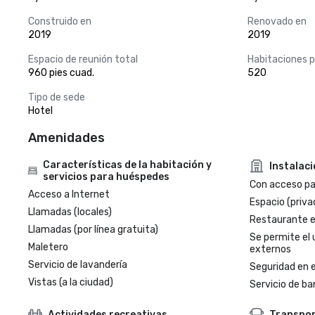
Construido en
Renovado en
2019
2019
Espacio de reunión total
Habitaciones 
960 pies cuad.
520
Tipo de sede
Hotel
Amenidades
Características de la habitación y
Instalac
servicios para huéspedes
Con acceso par
Acceso a Internet
Espacio (priva
Llamadas (locales)
Restaurante en
Llamadas (por línea gratuita)
Se permite el 
Maletero
externos
Servicio de lavandería
Seguridad en e
Vistas (a la ciudad)
Servicio de ba
Actividades recreativas
Transpo