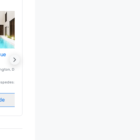
nue
Promote your venue
ngton
, DC
Hotel de lujo en
Washington
, DC
éspedes
:
220
Habitaciones para huéspedes
:
237
Salas de reunión
:
8
ede
Elegir sede