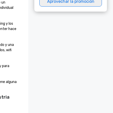
Aprovechar la promoción
 un 
dividual 
g y los 
enter hace 
do y una 
s, wifi 
 para 
ne alguna 
stria