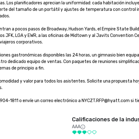
. Los planificadores aprecian la uniformidad: cada habitación incluye
erte del tamaño de un portátil y ajustes de temperatura con control in
s.

tran a pocos pasos de Broadway, Hudson Yards, el Empire State Buildin
tos JFK, LGA y EWR, a las oficinas de Midtown y al Javits Convention C
ajeros corporativos.

iones gastronómicas disponibles las 24 horas, un gimnasio bien equipa
stro dedicado equipo de ventas. Con paquetes de reuniones simplificado
as de principio a fin.

modidad y valor para todos los asistentes. Solicite una propuesta hoy


904-1811 o envíe un correo electrónico a NYCZT.RFP@hyatt.com si tie
Calificaciones de la indu
AAA