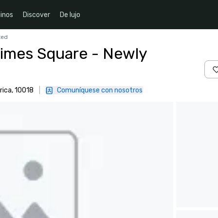
inos
Discover
De lujo
ted
Times Square - Newly
rica, 10018
|
Comuníquese con nosotros