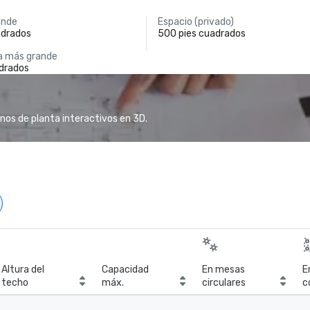
ande
Espacio (privado)
adrados
500 pies cuadrados
a más grande
adrados
anos de planta interactivos en 3D.
Altura del
Capacidad
En mesas
E
techo
máx.
circulares
c
c