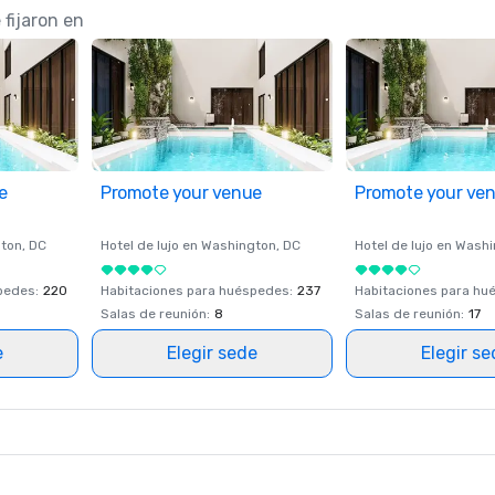
fijaron en
e
Promote your venue
Promote your ve
ton
, DC
Hotel de lujo en
Washington
, DC
Hotel de lujo en
Washi
spedes
:
220
Habitaciones para huéspedes
:
237
Habitaciones para hu
Salas de reunión
:
8
Salas de reunión
:
17
e
Elegir sede
Elegir s