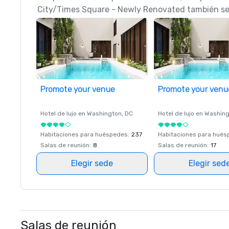
City/Times Square - Newly Renovated también se 
Promote your venue
Promote your venu
Hotel de lujo en
Washington
, DC
Hotel de lujo en
Washing
Habitaciones para huéspedes
:
237
Habitaciones para hué
Salas de reunión
:
8
Salas de reunión
:
17
Elegir sede
Elegir sed
Salas de reunión