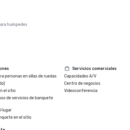
para huéspedes
iones
Servicios comerciales
a personas en sillas de ruedas
Capacidades A/V
do)
Centro de negocios
 el sitio
Videoconferencia
uso de servicios de banquete
l lugar
nquete en el sitio
rte