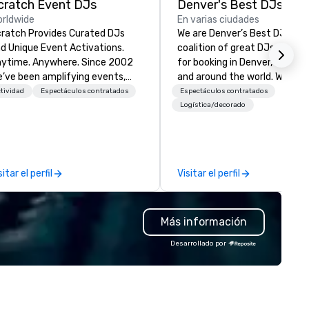
cratch Event DJs
Denver's Best DJs
rldwide
En varias ciudades
ratch Provides Curated DJs
We are Denver’s Best DJs. A
d Unique Event Activations.
coalition of great DJs availab
time. Anywhere. Since 2002
for booking in Denver, Colora
’ve been amplifying events,
and around the world. We can
ergizing audiences, and
any type of party from night
tividad
Espectáculos contratados
Espectáculos contratados
eating buzz for our clients.
and promotional events to
Logística/decorado
ether one event or one
amazing weddings, proms,
ousand, our incredible client
company parties, school danc
rvice will make you feel
pool parties, graduation parti
nfident and at ease, while our
and store promotions.
sitar el perfil
Visitar el perfil
ghly curated DJs and musicians
liver amazing event
periences - anytime, anywhere.
Más información
've worked with over 1,500
ients to provide talent to more
Desarrollado por
an 125K events. We love what
 do, and no one does it better.
me work with us and see why.