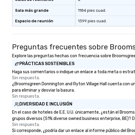
Sala más grande
1184 pies cuad.
Espacio de reunión
1399 pies cuad.
Preguntas frecuentes sobre Brooms
Explore las preguntas hechas con frecuencia sobre Broomsgreen D
PRÁCTICAS SOSTENIBLES
Haga sus comentarios o indique un enlace a toda meta o estrate
Sin respuesta.
¿Broomsgreen Donnington and Ryton Village Hall cuenta con una e
para eliminar y desviar la basura.
Sin respuesta.
DIVERSIDAD E INCLUSIÓN
En el caso de hoteles de E.E. U.U. únicamente, ¿están el Broo
grupos diversos (51% diverse owned business enterprise, BE)? De
Sin respuesta.
Si corresponde, ¿podría dar un enlace al informe público del Bro