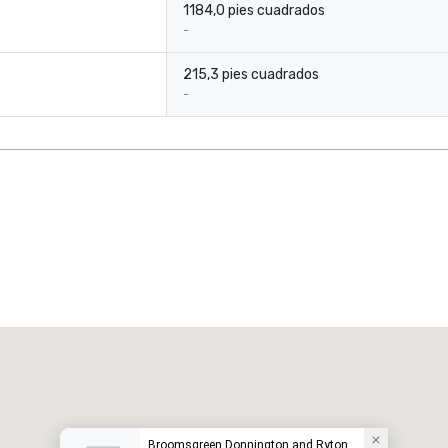
1184,0 pies cuadrados
-
215,3 pies cuadrados
-
Broomsgreen Donnington and Ryton