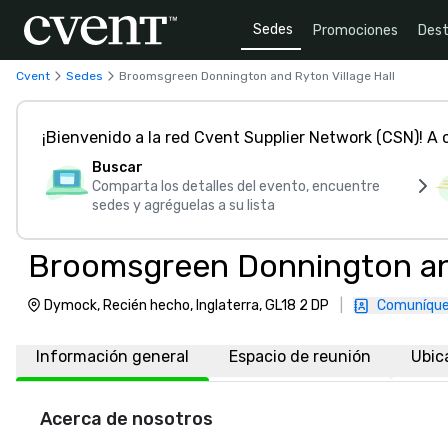
Sedes
Promociones
Dest
Cvent
Sedes
Broomsgreen Donnington and Ryton Village Hall
¡Bienvenido a la red Cvent Supplier Network (CSN)! A
Buscar
Comparta los detalles del evento, encuentre
sedes y agréguelas a su lista
Broomsgreen Donnington and
Dymock, Recién hecho, Inglaterra, GL18 2 DP
|
Comuníque
Información general
Espacio de reunión
Ubic
Acerca de nosotros