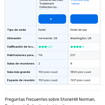
StoneHill Norman,
Promote your
learned on their family farms that
Trademark
venue
Collection by
gave them the ambition to share their
Wyndham
rich culinary heritage with the rest of
the world.
Tipo de sede
Hotel
Hotel de lujo
Ubicación
normando
, US
Washington
, US
Calificación de la sede
Habitaciones para huéspedes
116
237
Salas de reuniones
2
8
Sala más grande
700 pies cuad.
1800 pies cuad.
Espacio de reunión
700 pies cuad.
7201 pies cuad.
Preguntas frecuentes sobre StoneHill Norman,