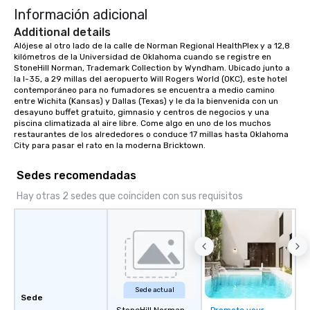
Información adicional
Culinary Experience Inspired by the
grand kitchen tables on the farms of
Additional details
Southern Brazil, where family and
Alójese al otro lado de la calle de Norman Regional HealthPlex y a 12,8 
kilómetros de la Universidad de Oklahoma cuando se registre en 
friends gather to share the finest
StoneHill Norman, Trademark Collection by Wyndham. Ubicado junto a 
from their fresh harvests. We bring
la I-35, a 29 millas del aeropuerto Will Rogers World (OKC), este hotel 
you seasonal salads and irresistibly
contemporáneo para no fumadores se encuentra a medio camino 
fresh superfoods featuring naturally
entre Wichita (Kansas) y Dallas (Texas) y le da la bienvenida con un 
desayuno buffet gratuito, gimnasio y centros de negocios y una 
gluten-free, paleo, vegan selections,
piscina climatizada al aire libre. Come algo en uno de los muchos 
and more. Bar Fogo A LAIDBACK
restaurantes de los alrededores o conduce 17 millas hasta Oklahoma 
APPROACH TO THE FOGO EXPERIENCE
City para pasar el rato en la moderna Bricktown.
Enjoy all the flavors of Brazil in a more
casual atmosphere. Unwind with
Sedes recomendadas
friends over craft cocktails and
Hay otras 2 sedes que coinciden con sus requisitos
carefully selected wines, or share
Brazilian-inspired appetizers and
small plates. The Tradition The Story
Behind the Flavors Fogo de Chão
Brazilian Steak House Our story began
in the mountainous countryside of Rio
Grande do Sul in Southern Brazil. It is
Sede actual
Sede
the lessons our founding brothers