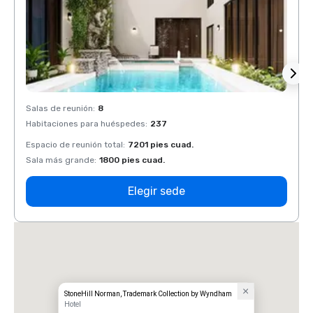
Salas de reunión
:
8
Salas 
Habitaciones para huéspedes
:
237
Habit
Espacio de reunión total
:
7201 pies cuad.
Espaci
Sala más grande
:
1800 pies cuad.
Sala 
Elegir sede
StoneHill Norman, Trademark Collection by Wyndham
Hotel