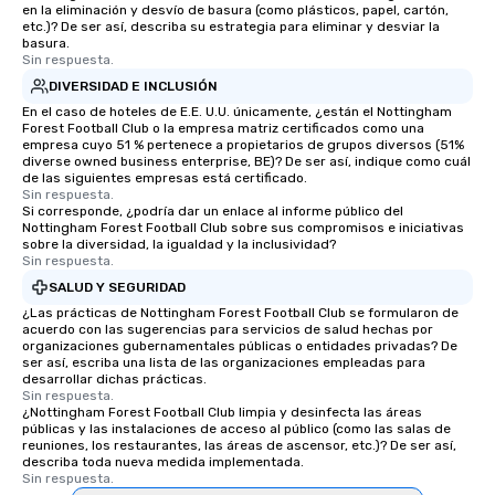
en la eliminación y desvío de basura (como plásticos, papel, cartón,
etc.)? De ser así, describa su estrategia para eliminar y desviar la
basura.
Sin respuesta.
DIVERSIDAD E INCLUSIÓN
En el caso de hoteles de E.E. U.U. únicamente, ¿están el Nottingham
Forest Football Club o la empresa matriz certificados como una
empresa cuyo 51 % pertenece a propietarios de grupos diversos (51%
diverse owned business enterprise, BE)? De ser así, indique como cuál
de las siguientes empresas está certificado.
Sin respuesta.
Si corresponde, ¿podría dar un enlace al informe público del
Nottingham Forest Football Club sobre sus compromisos e iniciativas
sobre la diversidad, la igualdad y la inclusividad?
Sin respuesta.
SALUD Y SEGURIDAD
¿Las prácticas de Nottingham Forest Football Club se formularon de
acuerdo con las sugerencias para servicios de salud hechas por
organizaciones gubernamentales públicas o entidades privadas? De
ser así, escriba una lista de las organizaciones empleadas para
desarrollar dichas prácticas.
Sin respuesta.
¿Nottingham Forest Football Club limpia y desinfecta las áreas
públicas y las instalaciones de acceso al público (como las salas de
reuniones, los restaurantes, las áreas de ascensor, etc.)? De ser así,
describa toda nueva medida implementada.
Sin respuesta.