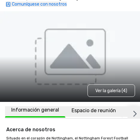
Comuníquese con nosotros
Ver la galería (4)
Información general
Espacio de reunión
Ubic
Acerca de nosotros
Situado en el corazón de Nottingham, el Nottingham Forest Football 