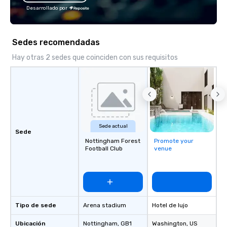
We can help. Our scav
Desarrollado por
work everywhere! Anytime! Our
scavenger hunts can b
time of year. Short tim
Sedes recomendadas
problem – we can arra
scavenger hunt on ver
Hay otras 2 sedes que coinciden con sus requisitos
and with little time an
by you. Anyone! Our scavenger hunts
are designed for both 
groups. There is no gr
can’t handle! We have 
pricing options to sui
Sede actual
and the specific needs
Sede
Nottingham Forest
Promote your
Perfect for meetings, 
Football Club
venue
conferences.
Tipo de sede
Arena stadium
Hotel de lujo
Ubicación
Nottingham
, GB1
Washington
, US