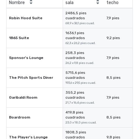
Nombre
sala
techo
2486,5 pies
Robin Hood Suite
cuadrados
7,9 pies
68,9 x 36,1 pies cuad.
1636,1 pies
1865 Suite
cuadrados
9,2 pies
62,3 x 26,2 pies cuad.
258,3 pies
Sponsor's Lounge
cuadrados
7,9 pies
26,2 x 9,8 pies cuad.
5715,6 pies
The Pitch Sports Diner
cuadrados
8,5 pies
193,6 x 29,5 pies cuad.
355,2 pies
Garibaldi Room
cuadrados
7,9 pies
21,7 x 16,4 pies cuad.
419,8 pies
Boardroom
cuadrados
8,5 pies
23,0 x 18,0 pies cuad.
1808,3 pies
The Player's Lounge
cuadrados
9,8 pies