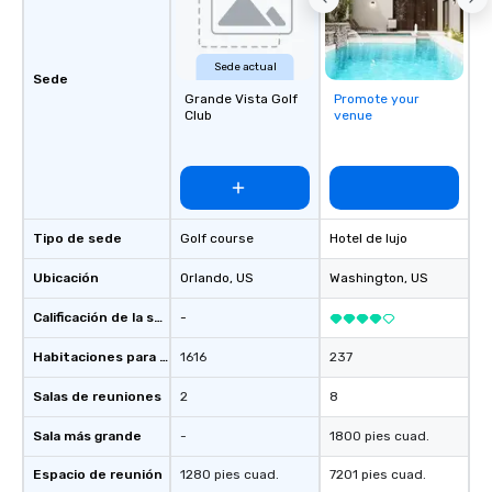
to bring this level of hospitality and
excellence to next year’s conference.
Sede actual
Sede
Grande Vista Golf
Promote your
Club
venue
Tipo de sede
Golf course
Hotel de lujo
Ubicación
Orlando
, US
Washington
, US
Calificación de la sede
-
Habitaciones para huéspedes
1616
237
Salas de reuniones
2
8
Sala más grande
-
1800 pies cuad.
Espacio de reunión
1280 pies cuad.
7201 pies cuad.