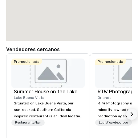
Vendedores cercanos
Promocionada
Promocionada
Summer House on the Lake Orlando
RTW Photograph
Lake Buena Vista
Orlando
Situated on Lake Buena Vista, our
RTW Photography is a c
sun-soaked, Southern California-
minority-owned corpor
inspired restaurant is an ideal location
production agency he
for cocktail receptions, celebratory
Orlando, with teams s
Restaurante/bar
Logística/decorado
P
dinners, and dine-arounds during
Atlanta, Miami, and L
your conference. With eight private
coverage available na