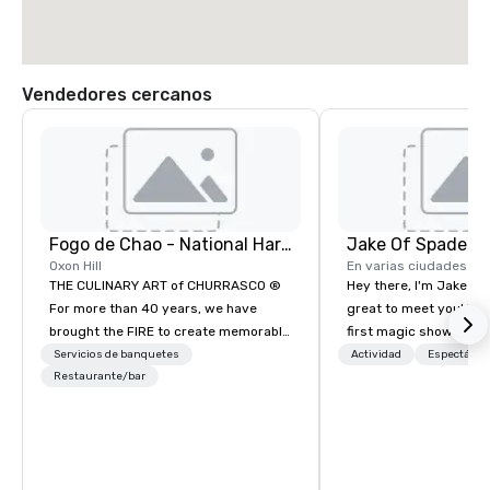
Vendedores cercanos
Fogo de Chao - National Harbor
Jake Of Spades
Oxon Hill
En varias ciudades
THE CULINARY ART of CHURRASCO ®
Hey there, I'm Jake Sch
For more than 40 years, we have
great to meet you! I 
brought the FIRE to create memorable
first magic shows at 2
experiences and an innovative menu
making my food “disap
Servicios de banquetes
Actividad
Espectácul
centered around the culinary art of
Restaurante/bar
parents at every meal. 
Churrasco: fire-roasted proteins,
became obsessed wit
expertly butchered and grilled over an
a magic trick could create. | 
open flame. THE MARKET TABLE A
not everyone enjoys b
Culinary Experience Inspired by the
over and over by a kid,