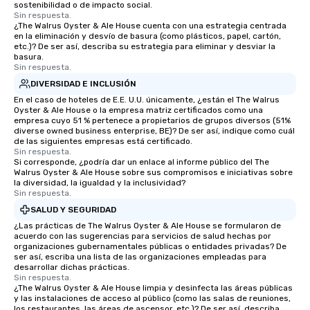
sostenibilidad o de impacto social.
rich culinary heritage with the rest of
other, and create LA
Sin respuesta.
¿The Walrus Oyster & Ale House cuenta con una estrategia centrada
the world.
through magic. | If you're looking for a
en la eliminación y desvío de basura (como plásticos, papel, cartón,
personable, engaging,
etc.)? De ser así, describa su estrategia para eliminar y desviar la
blowing experience for
basura.
Sin respuesta.
send me/my team a m
DIVERSIDAD E INCLUSIÓN
En el caso de hoteles de E.E. U.U. únicamente, ¿están el The Walrus
Oyster & Ale House o la empresa matriz certificados como una
empresa cuyo 51 % pertenece a propietarios de grupos diversos (51%
diverse owned business enterprise, BE)? De ser así, indique como cuál
de las siguientes empresas está certificado.
Sin respuesta.
Si corresponde, ¿podría dar un enlace al informe público del The
Walrus Oyster & Ale House sobre sus compromisos e iniciativas sobre
la diversidad, la igualdad y la inclusividad?
Sin respuesta.
SALUD Y SEGURIDAD
¿Las prácticas de The Walrus Oyster & Ale House se formularon de
acuerdo con las sugerencias para servicios de salud hechas por
organizaciones gubernamentales públicas o entidades privadas? De
ser así, escriba una lista de las organizaciones empleadas para
desarrollar dichas prácticas.
Sin respuesta.
¿The Walrus Oyster & Ale House limpia y desinfecta las áreas públicas
y las instalaciones de acceso al público (como las salas de reuniones,
los restaurantes, las áreas de ascensor, etc.)? De ser así, describa