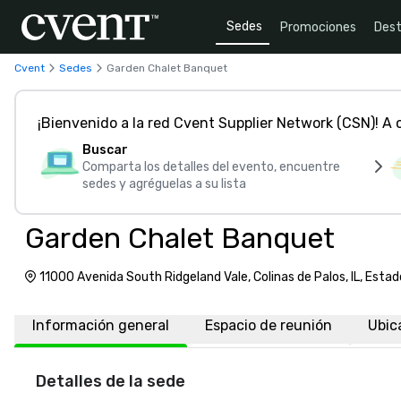
Sedes
Promociones
Dest
Cvent
Sedes
Garden Chalet Banquet
¡Bienvenido a la red Cvent Supplier Network (CSN)! A
Buscar
Comparta los detalles del evento, encuentre
sedes y agréguelas a su lista
Garden Chalet Banquet
11000 Avenida South Ridgeland Vale, Colinas de Palos, IL, Esta
60482
Información general
Espacio de reunión
Ubic
Detalles de la sede