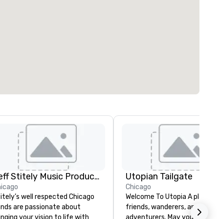
Jeff Stitely Music Productions, Inc.
Utopian Tailgate
icago
Chicago
itely’s well respected Chicago
Welcome To Utopia A place fo
nds are passionate about
friends, wanderers, and
inging your vision to life with
adventurers. May you have a 