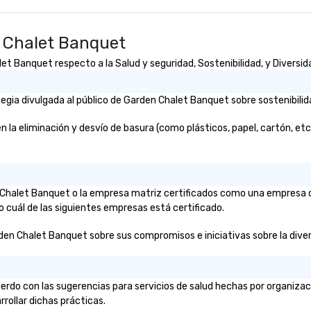
ences provide the
king
a typical sit-
 Chalet Banquet
re lucky to
n to the left and
 Banquet respecto a la Salud y seguridad, Sostenibilidad, y Diversida
ause our tours
tiple
gia divulgada al público de Garden Chalet Banquet sobre sostenibilid
 walking in
re countless
 eliminación y desvío de basura (como plásticos, papel, cartón, etc.)?
interact with
when you sit
nue and as you
he way. Our
only provide
en Chalet Banquet o la empresa matriz certificados como una empresa 
work, but a
o cuál de las siguientes empresas está certificado.
o do so. Large
den Chalet Banquet sobre sus compromisos e iniciativas sobre la diversi
Lip Smacking
eal for groups,
ur experiences can
oups from as
rdo con las sugerencias para servicios de salud hechas por organiza
any as 500
rrollar dichas prácticas.
 an ideal choice