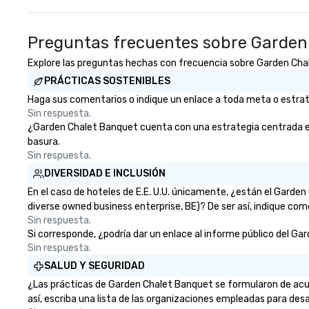
exclusive experi
ultimate networ
opportunities. At 
Preguntas frecuentes sobre Garden
down dinner, you’
engage the perso
Explore las preguntas hechas con frecuencia sobre Garden Chalet
right of you. Bec
PRÁCTICAS SOSTENIBLES
take place at mul
Haga sus comentarios o indique un enlace a toda meta o estrate
restaurants, with
Sin respuesta.
between, there a
¿Garden Chalet Banquet cuenta con una estrategia centrada en la
opportunities to 
basura.
different people 
Sin respuesta.
down at each ve
DIVERSIDAD E INCLUSIÓN
traverse along t
experiences not 
En el caso de hoteles de E.E. U.U. únicamente, ¿están el Gard
more ways to net
diverse owned business enterprise, BE)? De ser así, indique com
more convivial way t
Sin respuesta.
Si corresponde, ¿podría dar un enlace al informe público del Gar
Groups Welcome 
Sin respuesta.
Foodie Tours is id
small or large. O
SALUD Y SEGURIDAD
accommodate gr
¿Las prácticas de Garden Chalet Banquet se formularon de acue
few as 1 to as m
así, escriba una lista de las organizaciones empleadas para desa
guests, making us