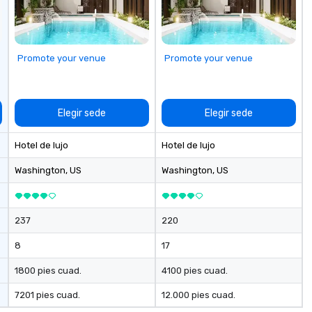
taining activity
g experience
that are sure to
 to meeting
Promote your venue
Promote your venue
nferences to
ing planners
 group event
Elegir sede
Elegir sede
king Foodie
 group is assured
Hotel de lujo
Hotel de lujo
ng experience
r signature
Washington
, US
Washington
, US
estaurant. Our
are priced per
and gratuities
237
220
y thing not
ks. However, a
8
17
e upgrade is
provides guests a
1800 pies cuad.
4100 pies cuad.
l at various
7201 pies cuad.
12.000 pies cuad.