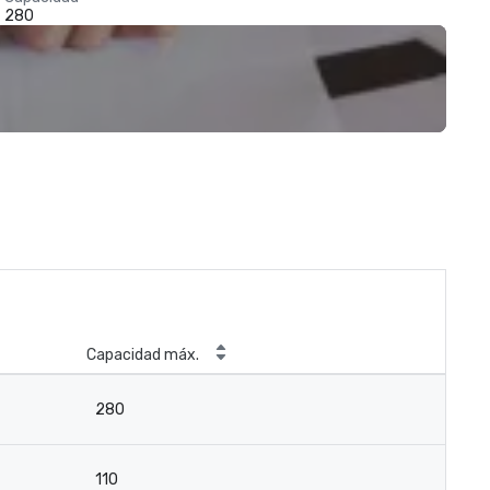
280
Capacidad máx.
280
110