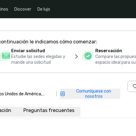
inos
Discover
De lujo
 continuación le indicamos cómo comenzar:
Enviar solicitud
Reservación
Estudie las sedes elegidas y
Compare las propues
mande una solicitud
espacio ideal para s
Comuníquese con
dos Unidos de América,
|
nosotros
ación
Preguntas frecuentes