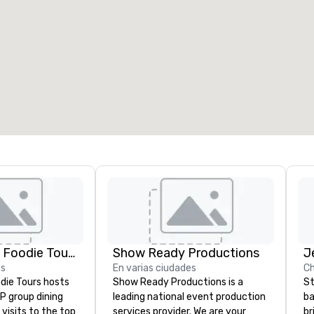
Lip Smacking Foodie Tours
Show Ready Productions
es
En varias ciudades
Ch
die Tours hosts
Show Ready Productions is a
St
P group dining
leading national event production
ba
visits to the top
services provider. We are your
br