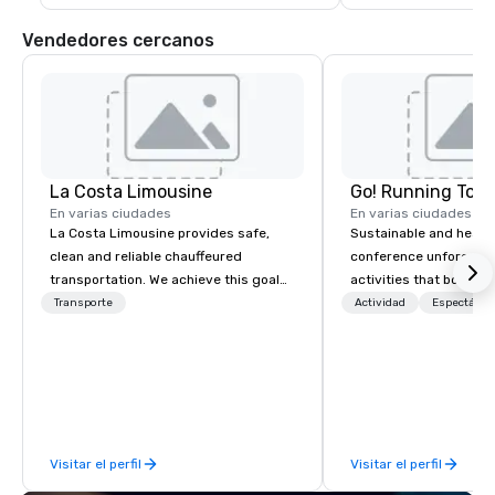
Vendedores cercanos
La Costa Limousine
Go! Running Tour
En varias ciudades
En varias ciudades
La Costa Limousine provides safe,
Sustainable and healt
clean and reliable chauffeured
conference unforgetta
transportation. We achieve this goal
activities that boost 
with highly trained chauffeurs, the
lower carbon footprint
Transporte
Actividad
Espectácul
newest vehicles available and a
world on the run with e
commitment to Five Star service. The
running guides.
difference between La Costa
Limousine and other companies can
be explained using one word – quality.
From our perfectly maintained fleet of
Visitar el perfil
Visitar el perfil
late model luxury vehicles to the
highly experienced and professional