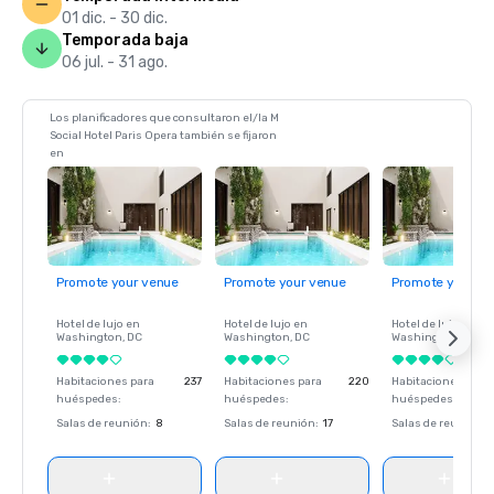
01 dic. - 30 dic.
Temporada baja
06 jul. - 31 ago.
Los planificadores que consultaron el/la M
Social Hotel Paris Opera también se fijaron
en
Promote your venue
Promote your venue
Promote your ve
Hotel de lujo en
Hotel de lujo en
Hotel de lujo en
Washington
, DC
Washington
, DC
Washington
, DC
Habitaciones para
237
Habitaciones para
220
Habitaciones para
huéspedes
:
huéspedes
:
huéspedes
:
Salas de reunión
:
8
Salas de reunión
:
17
Salas de reunión
: