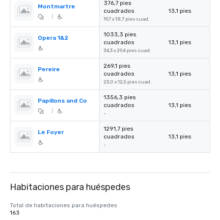
376,7 pies
Montmartre
cuadrados
13,1 pies
|
19,7 x 18,7 pies cuad.
1033,3 pies
Opera 1&2
cuadrados
13,1 pies
34,3 x 29,4 pies cuad.
269,1 pies
Pereire
cuadrados
13,1 pies
23,0 x 12,5 pies cuad.
1356,3 pies
Papillons and Co
cuadrados
13,1 pies
|
-
1291,7 pies
Le Foyer
cuadrados
13,1 pies
-
Habitaciones para huéspedes
Total de habitaciones para huéspedes
163