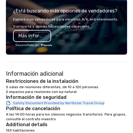
team of chauffeurs and support staff;
¿Está buscando más opciones de vendedores?
you will know quality when you travel
with La Costa Limousine.
Explore más vendedores para servicios A/V, entretenimiento,
transporte y demás necesidades del evento.
Más información
Desarrollado por
Información adicional
Restricciones de la instalación
5 salas de reuniones diferentes, de 10 a 120 personas.

Información de seguridad
Safety Document Provided by Northstar Travel Group
Política de cancelación
A las 14:00 horas para los clásicos negocios transitorios. Para grupos, 
consulte el contrato maestro.
Additional details
163 habitaciones 
