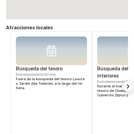
Atracciones locales
Búsqueda del tesoro
Búsqueda del te
Entretenimiento
30 min
interiores
Fuera de la búsqueda del tesoro Louvre 
Entretenimiento
30 m
y Jardin des Tuileries, a lo largo del río 
Durante el mal tiempo
Sena
tesoro de Cluedo bajo
Cubiertos (típico pari