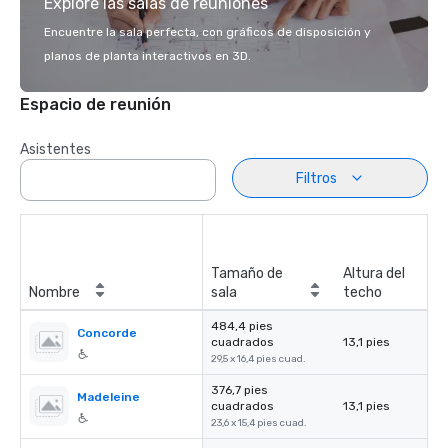
Explore las salas de reuniones
Encuentre la sala perfecta, con gráficos de disposición y
planos de planta interactivos en 3D.
Espacio de reunión
Asistentes
Filtros
Tamaño de
Altura del
Nombre
sala
techo
484,4 pies
Concorde
cuadrados
13,1 pies
29,5 x 16,4 pies cuad.
376,7 pies
Madeleine
cuadrados
13,1 pies
23,6 x 15,4 pies cuad.