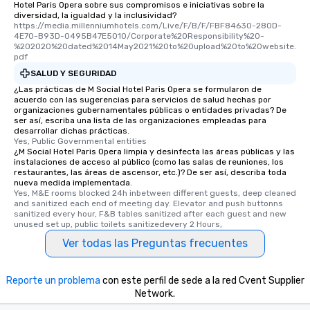
Hotel Paris Opera sobre sus compromisos e iniciativas sobre la
diversidad, la igualdad y la inclusividad?
https://media.millenniumhotels.com/Live/F/B/F/FBF84630-280D-
4E70-B93D-0495B47E5010/Corporate%20Responsibility%20-
%202020%20dated%2014May2021%20to%20upload%20to%20website.
pdf
SALUD Y SEGURIDAD
¿Las prácticas de M Social Hotel Paris Opera se formularon de
acuerdo con las sugerencias para servicios de salud hechas por
organizaciones gubernamentales públicas o entidades privadas? De
ser así, escriba una lista de las organizaciones empleadas para
desarrollar dichas prácticas.
Yes, Public Governmental entities
¿M Social Hotel Paris Opera limpia y desinfecta las áreas públicas y las
instalaciones de acceso al público (como las salas de reuniones, los
restaurantes, las áreas de ascensor, etc.)? De ser así, describa toda
nueva medida implementada.
Yes, M&E rooms blocked 24h inbetween different guests, deep cleaned 
and sanitized each end of meeting day. Elevator and push buttonns 
sanitized every hour, F&B tables sanitized after each guest and new 
unused set up, public toilets sanitizedevery 2 Hours,
Ver todas las Preguntas frecuentes
Reporte un problema
con este perfil de sede a la red Cvent Supplier
Network.