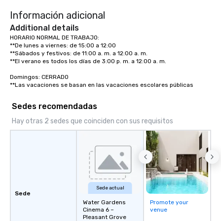
entertaining activity and unique
Información adicional
dining experience melded into one,
that are sure to add new vitality to
Additional details
meeting events, from conferences to
HORARIO NORMAL DE TRABAJO:

**De lunes a viernes: de 15:00 a 12:00

team building. All-Inclusive Group
**Sábados y festivos: de 11:00 a. m. a 12:00 a. m.

Dining When meeting planners book a
**El verano es todos los días de 3:00 p. m. a 12:00 a. m.

corporate group event through Lip
Smacking Foodie Tours, the entire
Domingos: CERRADO

**Las vacaciones se basan en las vacaciones escolares públicas
group is assured a top-notch dining
experience with three to four
Sedes recomendadas
signature dishes at each restaurant.
Our affordable tours are priced per
Hay otras 2 sedes que coinciden con sus requisitos
person with tax and gratuities
included. The only thing not included
are drinks. However, a beverage
package upgrade is available, which
provides guests a signature cocktail
at various stops. Build Your Network
Sede actual
Our exclusive experiences provide the
Sede
ultimate networking opportunities. At
Water Gardens
Promote your
Cinema 6 –
venue
a typical sit-down dinner, you’re lucky
Pleasant Grove