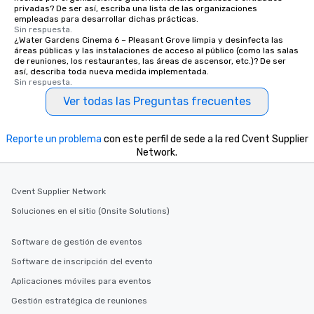
For added ease, we can even arrange
privadas? De ser así, escriba una lista de las organizaciones
empleadas para desarrollar dichas prácticas.
transportation pick-up and drop-off,
Sin respuesta.
as well as an event photographer. And
¿Water Gardens Cinema 6 – Pleasant Grove limpia y desinfecta las
for groups that desire an extra luxe
áreas públicas y las instalaciones de acceso al público (como las salas
de reuniones, los restaurantes, las áreas de ascensor, etc.)? De ser
experience, we can also arrange for
así, describa toda nueva medida implementada.
an evening helicopter ride over the
Sin respuesta.
glittering lights of The Strip. A
Ver todas las Preguntas frecuentes
Memorable Experience for All Lip
Smacking Foodie Tours offers a way
Reporte un problema
to gather and dine that few have
con este perfil de sede a la red Cvent Supplier
Network.
experienced, and all are sure to
remember. Our one-of-a-kind tours
are special, from the first stop to the
Cvent Supplier Network
last. It’s an experience that attendees
Soluciones en el sitio (Onsite Solutions)
will reminisce about long after they
leave. Location, Location, Location
One of the best reasons to book is the
Software de gestión de eventos
convenient and efficient way the
Software de inscripción del evento
experience is designed. All
Aplicaciones móviles para eventos
restaurants are within an easy
walking distance of each other. The
Gestión estratégica de reuniones