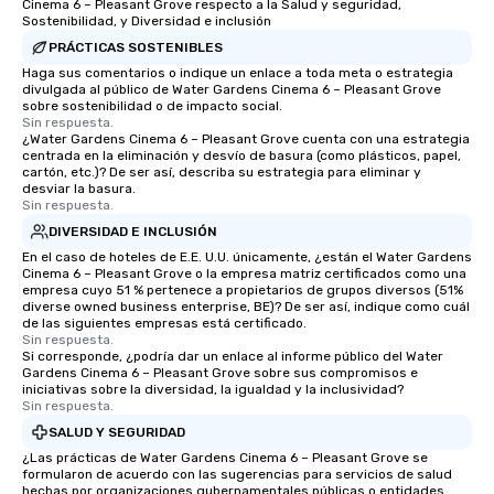
Cinema 6 – Pleasant Grove respecto a la Salud y seguridad,
of from the moment the tour is
Sostenibilidad, y Diversidad e inclusión
booked to the minute it concludes.
PRÁCTICAS SOSTENIBLES
Since the menu is already set, you
Haga sus comentarios o indique un enlace a toda meta o estrategia
have nothing to worry about. Just
divulgada al público de Water Gardens Cinema 6 – Pleasant Grove
sobre sostenibilidad o de impacto social.
remember to submit ahead of the tour
Sin respuesta.
date any dietary restrictions and food
¿Water Gardens Cinema 6 – Pleasant Grove cuenta con una estrategia
centrada en la eliminación y desvío de basura (como plásticos, papel,
allergies for anyone in your group.
cartón, etc.)? De ser así, describa su estrategia para eliminar y
Feel Like a VIP at Each Stop With Lip
desviar la basura.
Smacking Foodie Tours, you and your
Sin respuesta.
group members never have to worry
DIVERSIDAD E INCLUSIÓN
about waiting in line to get into a top
En el caso de hoteles de E.E. U.U. únicamente, ¿están el Water Gardens
restaurant or being shown to a less
Cinema 6 – Pleasant Grove o la empresa matriz certificados como una
empresa cuyo 51 % pertenece a propietarios de grupos diversos (51%
than desirable table. On our tours,
diverse owned business enterprise, BE)? De ser así, indique como cuál
everyone is treated like a VIP with
de las siguientes empresas está certificado.
Sin respuesta.
immediate seating upon arrival.
Si corresponde, ¿podría dar un enlace al informe público del Water
What’s more, your group may receive
Gardens Cinema 6 – Pleasant Grove sobre sus compromisos e
a special warm welcome personally
iniciativas sobre la diversidad, la igualdad y la inclusividad?
Sin respuesta.
from the restaurant chef. Menus can
SALUD Y SEGURIDAD
be printed featuring your logo, too,
which can be an added bonus for all
¿Las prácticas de Water Gardens Cinema 6 – Pleasant Grove se
formularon de acuerdo con las sugerencias para servicios de salud
those Instagram moments you share.
hechas por organizaciones gubernamentales públicas o entidades