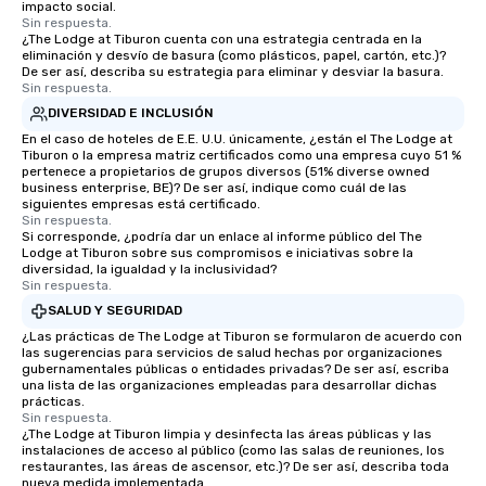
impacto social.
Sin respuesta.
¿The Lodge at Tiburon cuenta con una estrategia centrada en la
eliminación y desvío de basura (como plásticos, papel, cartón, etc.)?
De ser así, describa su estrategia para eliminar y desviar la basura.
Sin respuesta.
DIVERSIDAD E INCLUSIÓN
En el caso de hoteles de E.E. U.U. únicamente, ¿están el The Lodge at
Tiburon o la empresa matriz certificados como una empresa cuyo 51 %
pertenece a propietarios de grupos diversos (51% diverse owned
business enterprise, BE)? De ser así, indique como cuál de las
siguientes empresas está certificado.
Sin respuesta.
Si corresponde, ¿podría dar un enlace al informe público del The
Lodge at Tiburon sobre sus compromisos e iniciativas sobre la
diversidad, la igualdad y la inclusividad?
Sin respuesta.
SALUD Y SEGURIDAD
¿Las prácticas de The Lodge at Tiburon se formularon de acuerdo con
las sugerencias para servicios de salud hechas por organizaciones
gubernamentales públicas o entidades privadas? De ser así, escriba
una lista de las organizaciones empleadas para desarrollar dichas
prácticas.
Sin respuesta.
¿The Lodge at Tiburon limpia y desinfecta las áreas públicas y las
instalaciones de acceso al público (como las salas de reuniones, los
restaurantes, las áreas de ascensor, etc.)? De ser así, describa toda
nueva medida implementada.