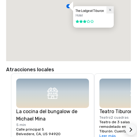
The Lodge at Tiburon
Hotel
3 de 5
Atracciones locales
La cocina del bungalow de
Teatro Tiburon
Teatro
2 cuadras
Michael Mina
Teatro de 3 salas re
5 min
remodelado en el cor
Calle principal 5
Tiburón. Cuenta con as
Belvedere, CA, US 94920
sonido y proyección d
Leer más