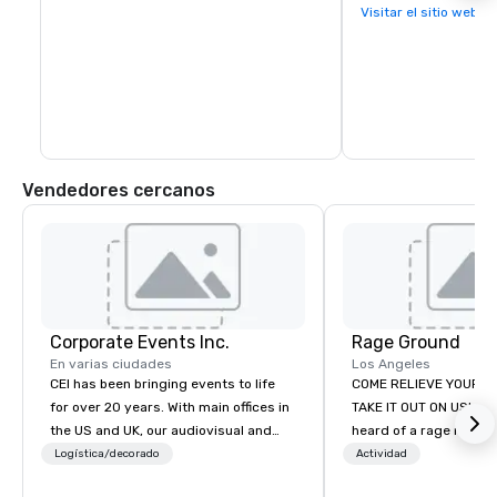
generación. Disfruta 
Visitar el sitio web
locales con tu películ
Vendedores cercanos
Corporate Events Inc.
Rage Ground
En varias ciudades
Los Angeles
CEI has been bringing events to life
COME RELIEVE YOUR S
for over 20 years. With main offices in
TAKE IT OUT ON US! Ha
the US and UK, our audiovisual and
heard of a rage room?
production company is equipped to
everyday folks can tak
Logística/decorado
Actividad
manage all the technical elements for
anger- uninhibited and p