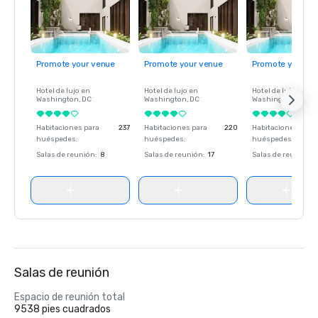
Promote your venue
Promote your venue
Promote your ve
Hotel de lujo en
Hotel de lujo en
Hotel de lujo en
Washington
, DC
Washington
, DC
Washington
, DC
Habitaciones para
237
Habitaciones para
220
Habitaciones para
huéspedes
:
huéspedes
:
huéspedes
:
Salas de reunión
:
8
Salas de reunión
:
17
Salas de reunión
:
Salas de reunión
Espacio de reunión total
9538 pies cuadrados