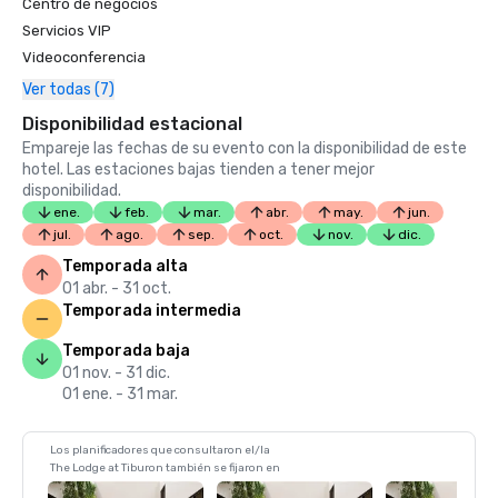
Centro de negocios
Servicios VIP
Videoconferencia
Ver todas (7)
Disponibilidad estacional
Empareje las fechas de su evento con la disponibilidad de este
hotel. Las estaciones bajas tienden a tener mejor
disponibilidad.
ene.
feb.
mar.
abr.
may.
jun.
jul.
ago.
sep.
oct.
nov.
dic.
Temporada alta
01 abr. - 31 oct.
Temporada intermedia
Temporada baja
01 nov. - 31 dic.
01 ene. - 31 mar.
Los planificadores que consultaron el/la
The Lodge at Tiburon también se fijaron en