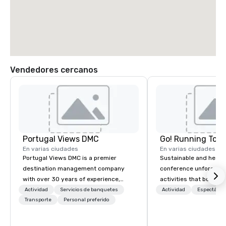
Vendedores cercanos
Portugal Views DMC
Go! Running Tour
En varias ciudades
En varias ciudades
Portugal Views DMC is a premier
Sustainable and healt
destination management company
conference unforgetta
with over 30 years of experience,
activities that boost 
specializing in customized corporate
lower carbon footprint
Actividad
Servicios de banquetes
Actividad
Espectácul
events, incentive programs, and
Transporte
Personal preferido
world on the run with e
group travel experiences across
running guides.
Portugal. We are recognized for our