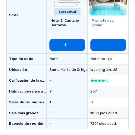
Sede actual
Sede
Hotel El Castano
Promote your
Dormilón
venue
Tipo de sede
Hotel
Hotel de lujo
Ubicación
Santa Marta de Ortigueira
Washington
, ES
, US
Calificación de la sede
-
Habitaciones para huéspedes
9
237
Salas de reuniones
1
8
Sala más grande
-
1800 pies cuad.
Espacio de reunión
-
7201 pies cuad.