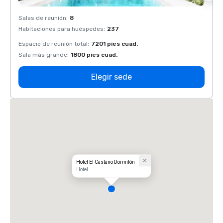
Salas de reunión
:
8
Salas 
Habitaciones para huéspedes
:
237
Habit
Espacio de reunión total
:
7201 pies cuad.
Espaci
Sala más grande
:
1800 pies cuad.
Sala 
Elegir sede
Hotel El Castano Dormilón
Hotel