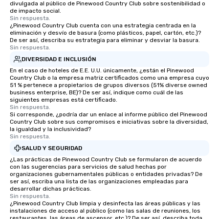
divulgada al público de Pinewood Country Club sobre sostenibilidad o
de impacto social.
Sin respuesta.
¿Pinewood Country Club cuenta con una estrategia centrada en la
eliminación y desvío de basura (como plásticos, papel, cartón, etc.)?
De ser así, describa su estrategia para eliminar y desviar la basura.
Sin respuesta.
DIVERSIDAD E INCLUSIÓN
En el caso de hoteles de E.E. U.U. únicamente, ¿están el Pinewood
Country Club o la empresa matriz certificados como una empresa cuyo
51 % pertenece a propietarios de grupos diversos (51% diverse owned
business enterprise, BE)? De ser así, indique como cuál de las
siguientes empresas está certificado.
Sin respuesta.
Si corresponde, ¿podría dar un enlace al informe público del Pinewood
Country Club sobre sus compromisos e iniciativas sobre la diversidad,
la igualdad y la inclusividad?
Sin respuesta.
SALUD Y SEGURIDAD
¿Las prácticas de Pinewood Country Club se formularon de acuerdo
con las sugerencias para servicios de salud hechas por
organizaciones gubernamentales públicas o entidades privadas? De
ser así, escriba una lista de las organizaciones empleadas para
desarrollar dichas prácticas.
Sin respuesta.
¿Pinewood Country Club limpia y desinfecta las áreas públicas y las
instalaciones de acceso al público (como las salas de reuniones, los
restaurantes, las áreas de ascensor, etc.)? De ser así, describa toda