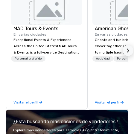
MAD Tours & Events
American Ghost 
En varias ciudades
En varias ciudades
Exceptional Events & Experiences
Ghosts and fun bring 
Across the United States! MAD Tours
closer together. Guided experiences
& Events is a full-service Destination
to multiple haunted loc
Management Company specializing in
group will be treated t
Personal preferido
Actividad
Personal pr
corporate events, incentive trips,
experience during a 9
executive retreats, conferences,
walking tour, 3-hour b
product launches, team-building
pick a custom experie
programs, and luxury group travel
and alcohol options or 
across the U.S. We provide end-to-
oriented experience as well. Y
end support, including venue
has been on outings be
Visitar el perfil
Visitar el perfil
sourcing, accommodations,
time they've asked you
transportation, VIP services, dining
something different an
programs, entertainment, themed
everybody. When looking for specific
¿Está buscando más opciones de vendedores?
events, exclusive experiences, and
venues to host your gr
on-site coordination. From small
quite challenging. And 
Explore más vendedores para servicios A/V, entretenimiento,