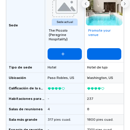
Sede actual
Sede
The Piccolo
Promote your
(Peregrine
venue
Hospitality)
Tipo de sede
Hotel
Hotel de lujo
Ubicación
Paso Robles
, US
Washington
, US
Calificación de la sede
Habitaciones para huéspedes
-
237
Salas de reuniones
4
8
Sala más grande
317 pies cuad.
1800 pies cuad.
Espacio de reunión
-
7201 pies cuad.