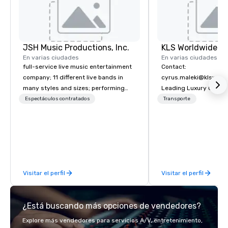
JSH Music Productions, Inc.
En varias ciudades
En varias ciudades
full-service live music entertainment
Contact:
company; 11 different live bands in
cyrus.maleki@klsworl
many styles and sizes; performing
Leading Luxury Groun
since 2007
Transportation compa
Espectáculos contratados
Transporte
Visitar el perfil
Visitar el perfil
¿Está buscando más opciones de vendedores?
Explore más vendedores para servicios A/V, entretenimiento,