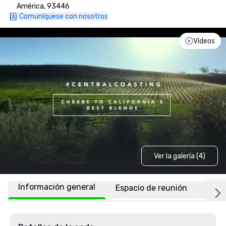
América, 93446
Comuníquese con nosotros
Vídeos
Ver la galería (4)
Información general
Espacio de reunión
Ubic