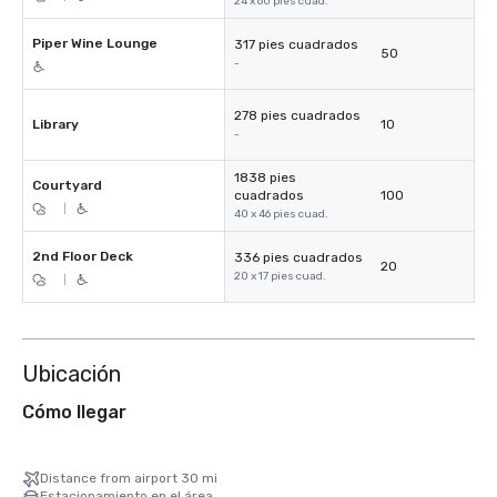
24 x 60 pies cuad.
Piper Wine Lounge
317 pies cuadrados
50
-
278 pies cuadrados
Library
10
-
1838 pies
Courtyard
cuadrados
100
|
40 x 46 pies cuad.
2nd Floor Deck
336 pies cuadrados
20
20 x 17 pies cuad.
|
Ubicación
Cómo llegar
Distance from airport 30 mi
Estacionamiento en el área