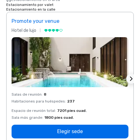
Estacionamiento por valet
Estacionamiento en la calle
Promote your venue
Prom
Hotel de lujo
Hotel 
Salas de reunión
:
8
Salas 
Habitaciones para huéspedes
:
237
Habit
Espacio de reunión total
:
7201 pies cuad.
Espaci
Sala más grande
:
1800 pies cuad.
Sala 
Elegir sede