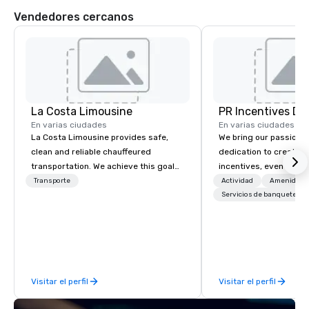
Vendedores cercanos
La Costa Limousine
PR Incentives DMC
En varias ciudades
En varias ciudades
La Costa Limousine provides safe,
We bring our passion,
clean and reliable chauffeured
dedication to create t
transportation. We achieve this goal
incentives, events, co
with highly trained chauffeurs, the
meetings, product lau
Transporte
Actividad
Amenidade
newest vehicles available and a
luxury travel experienc
Servicios de banquetes
commitment to Five Star service. The
Clients. Based in Italy,
difference between La Costa
discover more about u
Limousine and other companies can
our Company Profile at
be explained using one word – quality.
contact us for any fur
From our perfectly maintained fleet of
or collaboration opport
Visitar el perfil
Visitar el perfil
late model luxury vehicles to the
highly experienced and professional