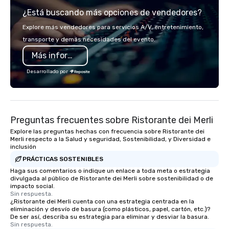
team of chauffeurs and support staff;
¿Está buscando más opciones de vendedores?
you will know quality when you travel
with La Costa Limousine.
Explore más vendedores para servicios A/V, entretenimiento,
transporte y demás necesidades del evento.
Más información
Desarrollado por
Preguntas frecuentes sobre Ristorante dei Merli
Explore las preguntas hechas con frecuencia sobre Ristorante dei
Merli respecto a la Salud y seguridad, Sostenibilidad, y Diversidad e
inclusión
PRÁCTICAS SOSTENIBLES
Haga sus comentarios o indique un enlace a toda meta o estrategia
divulgada al público de Ristorante dei Merli sobre sostenibilidad o de
impacto social.
Sin respuesta.
¿Ristorante dei Merli cuenta con una estrategia centrada en la
eliminación y desvío de basura (como plásticos, papel, cartón, etc.)?
De ser así, describa su estrategia para eliminar y desviar la basura.
Sin respuesta.