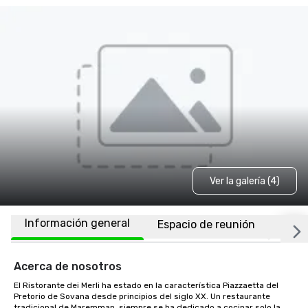
Ver la galería (4)
Información general
Espacio de reunión
Ubic
Acerca de nosotros
El Ristorante dei Merli ha estado en la característica Piazzaetta del 
Pretorio de Sovana desde principios del siglo XX. Un restaurante 
tradicional de Maremman, siempre se ha dedicado a cocinar solo la 