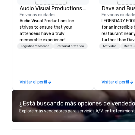
Audio Visual Productions Inc.
En varias ciudades
En varias ciudad
Audio Visual Productions Inc.
LEGENDARY FOOD & DR
strives to ensure that your
for an incredible
attendees have a truly
restaurant near 
memorable experience!
further than Dav
have amazing g
Logística/decorado
Personal preferido
Actividad
Restau
winning food and
check us out!
Visitar el perfil
Visitar el perfil
¿Está buscando más opciones de vended
Explore más vendedores para servicios A/V, entretenimient