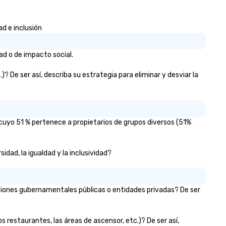
Magician First Base Coach, a
subsequently launched my v
ad e inclusión
own theater tour - "The Gam
Changing Magic Tour: The Wor
Only Magic Show For Sports F
ad o de impacto social.
| This personable, up-beat, and
experiential style of magic
? De ser así, describa su estrategia para eliminar y desviar la
allowed me to help companie
listed on the fortune-500, 
and-pop businesses, new sta
ups, Major League sports tea
 cuyo 51 % pertenece a propietarios de grupos diversos (51%
World-Series Champions, A-Li
celebrities, and private group
across the country break do
idad, la igualdad y la inclusividad?
walls, get to know each other
create LASTING memories
through magic. | If you're looking
zaciones gubernamentales públicas o entidades privadas? De ser
for a personable, engaging, a
mind blowing experience for 
group - send me/my team a
os restaurantes, las áreas de ascensor, etc.)? De ser así,
message!