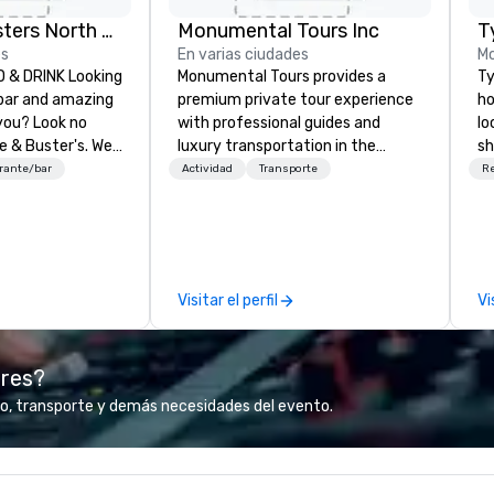
Dave and Busters North central
Monumental Tours Inc
T
es
En varias ciudades
M
INK Looking
Monumental Tours provides a
Ty
 bar and amazing
premium private tour experience
ho
you? Look no
with professional guides and
lo
e & Buster's. We
luxury transportation in the
sh
ames and award-
Washington DC Metro Area. Our
fl
rante/bar
Actividad
Transporte
R
 drinks. Come
Mission is to guide our guests to
c
achieve the best tour experience
fa
through professional storytelling
re
guides and luxury transportation.
an
We create a quality, professional
te
Visitar el perfil
Vi
private tour experience in Our
ma
Nation’s Capital.
or
se
ores?
wh
at
o, transporte y demás necesidades del evento.
yo
ga