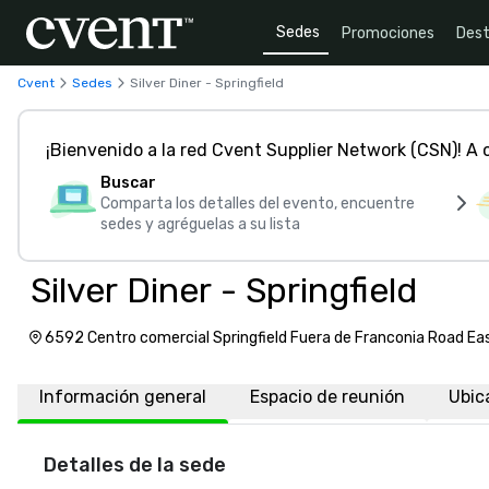
Sedes
Promociones
Dest
Cvent
Sedes
Silver Diner - Springfield
¡Bienvenido a la red Cvent Supplier Network (CSN)! A
Buscar
Comparta los detalles del evento, encuentre
sedes y agréguelas a su lista
Silver Diner - Springfield
6592 Centro comercial Springfield Fuera de Franconia Road East
Unidos de América, 22150
Información general
Espacio de reunión
Ubic
Detalles de la sede