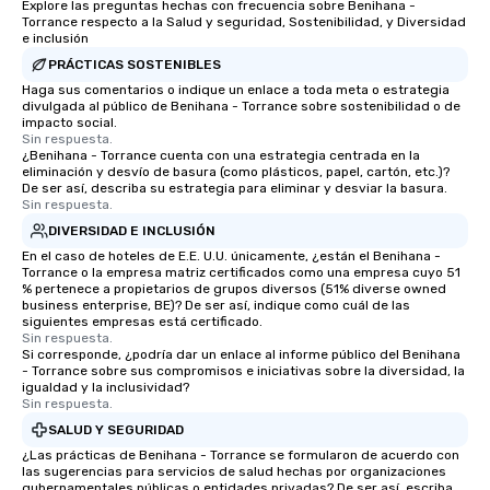
Explore las preguntas hechas con frecuencia sobre Benihana -
Torrance respecto a la Salud y seguridad, Sostenibilidad, y Diversidad
e inclusión
PRÁCTICAS SOSTENIBLES
Haga sus comentarios o indique un enlace a toda meta o estrategia
divulgada al público de Benihana - Torrance sobre sostenibilidad o de
impacto social.
Sin respuesta.
¿Benihana - Torrance cuenta con una estrategia centrada en la
eliminación y desvío de basura (como plásticos, papel, cartón, etc.)?
De ser así, describa su estrategia para eliminar y desviar la basura.
Sin respuesta.
DIVERSIDAD E INCLUSIÓN
En el caso de hoteles de E.E. U.U. únicamente, ¿están el Benihana -
Torrance o la empresa matriz certificados como una empresa cuyo 51
% pertenece a propietarios de grupos diversos (51% diverse owned
business enterprise, BE)? De ser así, indique como cuál de las
siguientes empresas está certificado.
Sin respuesta.
Si corresponde, ¿podría dar un enlace al informe público del Benihana
- Torrance sobre sus compromisos e iniciativas sobre la diversidad, la
igualdad y la inclusividad?
Sin respuesta.
SALUD Y SEGURIDAD
¿Las prácticas de Benihana - Torrance se formularon de acuerdo con
las sugerencias para servicios de salud hechas por organizaciones
gubernamentales públicas o entidades privadas? De ser así, escriba