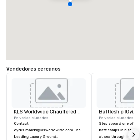
Vendedores cercanos
KLS Worldwide Chauffered Services
Battleship IOWA
En varias ciudades
En varias ciudades
Contact:
Step aboard one of th
cyrus.maleki@klsworldwide.com The
battleships in history 
Leading Luxury Ground
at sea through immers