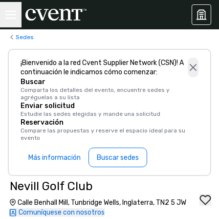
Sedes
¡Bienvenido a la red Cvent Supplier Network (CSN)! A
continuación le indicamos cómo comenzar:
Buscar
Comparta los detalles del evento, encuentre sedes y
agréguelas a su lista
Enviar solicitud
Estudie las sedes elegidas y mande una solicitud
Reservación
Compare las propuestas y reserve el espacio ideal para su
evento
Más información
Buscar sedes
Nevill Golf Club
Calle Benhall Mill, Tunbridge Wells, Inglaterra, TN2 5 JW
Comuníquese con nosotros