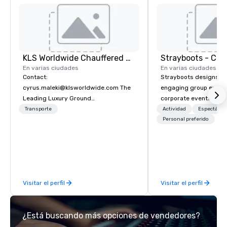
KLS Worldwide Chauffered Services
En varias ciudades
En varias ciudades
Contact:
Strayboots designs an
cyrus.maleki@klsworldwide.com The
engaging group experi
Leading Luxury Ground
corporate events arou
Transportation company since 1998
We operate in 300+ citi
Transporte
Actividad
Espectácul
supporting programs f
Personal preferido
50,000 participants—f
offsites and conferenc
outdoor activations a
programs. Our portfolio includes
team-building experie
Visitar el perfil
Visitar el perfil
initiatives, conferen
offsite programming, 
group activities, all buil
¿Está buscando más opciones de vendedores?
seamlessly into meetin
retreats, and company