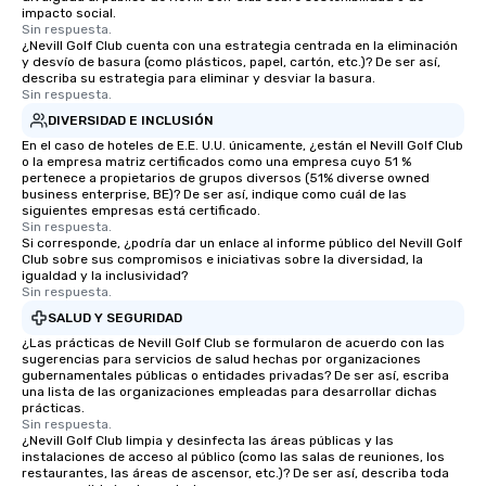
impacto social.
Sin respuesta.
¿Nevill Golf Club cuenta con una estrategia centrada en la eliminación
y desvío de basura (como plásticos, papel, cartón, etc.)? De ser así,
describa su estrategia para eliminar y desviar la basura.
Sin respuesta.
DIVERSIDAD E INCLUSIÓN
En el caso de hoteles de E.E. U.U. únicamente, ¿están el Nevill Golf Club
o la empresa matriz certificados como una empresa cuyo 51 %
pertenece a propietarios de grupos diversos (51% diverse owned
business enterprise, BE)? De ser así, indique como cuál de las
siguientes empresas está certificado.
Sin respuesta.
Si corresponde, ¿podría dar un enlace al informe público del Nevill Golf
Club sobre sus compromisos e iniciativas sobre la diversidad, la
igualdad y la inclusividad?
Sin respuesta.
SALUD Y SEGURIDAD
¿Las prácticas de Nevill Golf Club se formularon de acuerdo con las
sugerencias para servicios de salud hechas por organizaciones
gubernamentales públicas o entidades privadas? De ser así, escriba
una lista de las organizaciones empleadas para desarrollar dichas
prácticas.
Sin respuesta.
¿Nevill Golf Club limpia y desinfecta las áreas públicas y las
instalaciones de acceso al público (como las salas de reuniones, los
restaurantes, las áreas de ascensor, etc.)? De ser así, describa toda