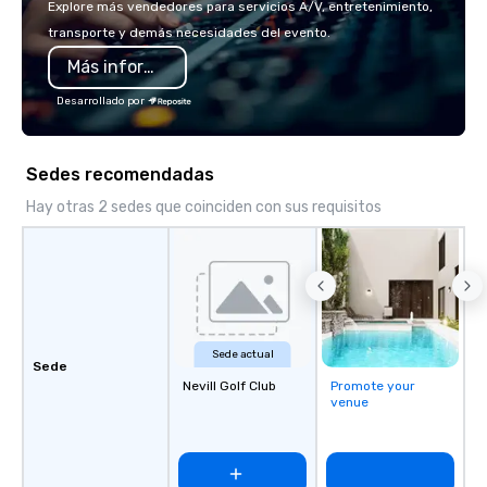
Explore más vendedores para servicios A/V, entretenimiento,
Programs can be indoor
transporte y demás necesidades del evento.
property, or city-based. Straybo
Más información
manages the full exp
planning and customiz
Desarrollado por
technology, staffing, a
execution—making it e
and DMCs to deliver s
Sedes recomendadas
impact events anywher
We’re proud to be reco
Hay otras 2 sedes que coinciden con sus requisitos
Cvent Top Vendor, tru
professionals for our g
flexibility, and reliable
Sede actual
Sede
Nevill Golf Club
Promote your
venue