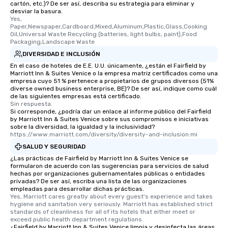
cartón, etc.)? De ser así, describa su estrategia para eliminar y
desviar la basura.
Yes, 
Paper,Newspaper,Cardboard,Mixed,Aluminum,Plastic,Glass,Cooking 
Oil,Universal Waste Recycling (batteries, light bulbs, paint),Food 
Packaging,Landscape Waste
DIVERSIDAD E INCLUSIÓN
En el caso de hoteles de E.E. U.U. únicamente, ¿están el Fairfield by
Marriott Inn & Suites Venice o la empresa matriz certificados como una
empresa cuyo 51 % pertenece a propietarios de grupos diversos (51%
diverse owned business enterprise, BE)? De ser así, indique como cuál
de las siguientes empresas está certificado.
Sin respuesta.
Si corresponde, ¿podría dar un enlace al informe público del Fairfield
by Marriott Inn & Suites Venice sobre sus compromisos e iniciativas
sobre la diversidad, la igualdad y la inclusividad?
https://www.marriott.com/diversity/diversity-and-inclusion.mi
SALUD Y SEGURIDAD
¿Las prácticas de Fairfield by Marriott Inn & Suites Venice se
formularon de acuerdo con las sugerencias para servicios de salud
hechas por organizaciones gubernamentales públicas o entidades
privadas? De ser así, escriba una lista de las organizaciones
empleadas para desarrollar dichas prácticas.
Yes, Marriott cares greatly about every guest's experience and takes 
hygiene and sanitation very seriously. Marriott has established strict 
standards of cleanliness for all of its hotels that either meet or 
exceed public health department regulations. 
¿Fairfield by Marriott Inn & Suites Venice limpia y desinfecta las áreas