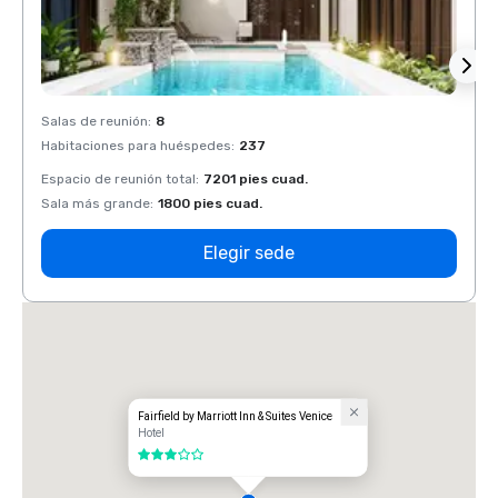
Salas de reunión
:
8
Salas 
Habitaciones para huéspedes
:
237
Habit
Espacio de reunión total
:
7201 pies cuad.
Espaci
Sala más grande
:
1800 pies cuad.
Sala 
Elegir sede
Fairfield by Marriott Inn & Suites Venice
Hotel
3 de 5