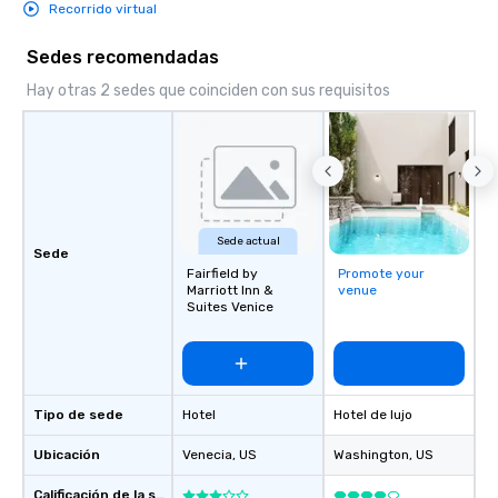
Recorrido virtual
Sedes recomendadas
Hay otras 2 sedes que coinciden con sus requisitos
Sede actual
Sede
Fairfield by
Promote your
Marriott Inn &
venue
Suites Venice
Tipo de sede
Hotel
Hotel de lujo
Ubicación
Venecia
, US
Washington
, US
Calificación de la sede