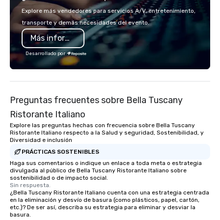
passion, an international team, and
Disney World, Universa
Explore más vendedores para servicios A/V, entretenimiento,
American hospitality, we deliver our
SeaWorld. But did you 
transporte y demás necesidades del evento.
promise: your business matters.
so many fantastic thin
Más información
Orlando beyond those
Desarrollado por
Preguntas frecuentes sobre Bella Tuscany
Ristorante Italiano
Explore las preguntas hechas con frecuencia sobre Bella Tuscany
Ristorante Italiano respecto a la Salud y seguridad, Sostenibilidad, y
Diversidad e inclusión
PRÁCTICAS SOSTENIBLES
Haga sus comentarios o indique un enlace a toda meta o estrategia
divulgada al público de Bella Tuscany Ristorante Italiano sobre
sostenibilidad o de impacto social.
Sin respuesta.
¿Bella Tuscany Ristorante Italiano cuenta con una estrategia centrada
en la eliminación y desvío de basura (como plásticos, papel, cartón,
etc.)? De ser así, describa su estrategia para eliminar y desviar la
basura.