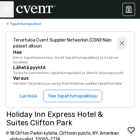
Tapahtumapaikat
Tervetuloa Cvent Supplier Networkiin (CSN)! Näin
pääset alkuun:
Hae
Kerro tapahtumastasi, löydä tapahtumapaikkoja ja lisää ne
listallesi
Lähetä pyyntö
Tarkista valitsemasi tapahtumapaikat ja lähetä tarjouspyyntö
Varaus
Vertaile tarjouksia ja varaa ihanteellinen paikka tapahtumalle
Lue lisää
Hae tapahtumapaikkoja
Holiday Inn Express Hotel &
Suites Clifton Park
18 Clifton Parkin kylätie, Cliftonin puisto, NY, Amerikan
yhdysvallat, 12065-7714