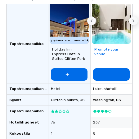
Nykyinen tapahtumapaikka
Tapahtumapaikka
Holiday Inn
Promote your
Express Hotel &
venue
Suites Clifton Park
Tapahtumapaikan tyyppi
Hotel
Luksushotelli
Sijainti
Cliftonin puisto
, US
Washington
, US
Tapahtumapaikan luokitus
Hotellihuoneet
76
237
Kokoustila
1
8