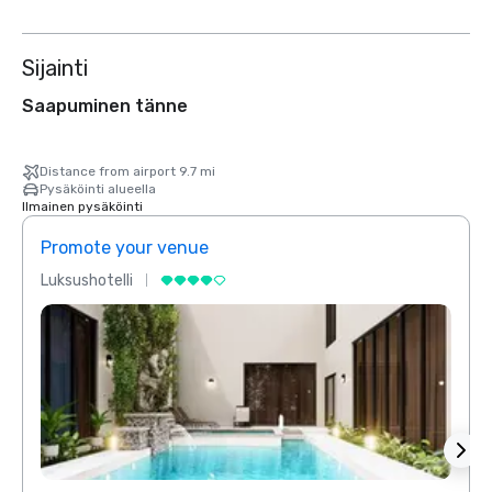
Sijainti
Saapuminen tänne
Distance from airport 9.7 mi
Pysäköinti alueella
Ilmainen pysäköinti
Promote your venue
Prom
Luksushotelli
Luksu