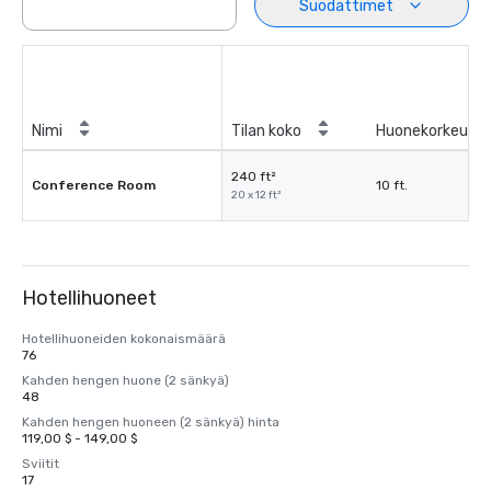
Suodattimet
Nimi
Tilan koko
Huonekorkeus
240 ft²
Conference Room
10 ft.
20 x 12 ft²
Hotellihuoneet
Hotellihuoneiden kokonaismäärä
76
Kahden hengen huone (2 sänkyä)
48
Kahden hengen huoneen (2 sänkyä) hinta
119,00 $ - 149,00 $
Sviitit
17