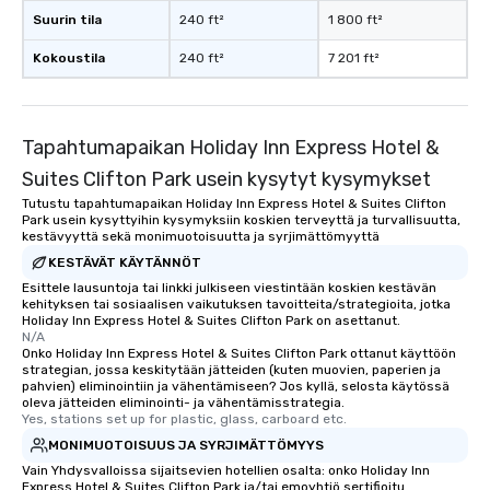
Suurin tila
240 ft²
1 800 ft²
Kokoustila
240 ft²
7 201 ft²
Tapahtumapaikan Holiday Inn Express Hotel &
Suites Clifton Park usein kysytyt kysymykset
Tutustu tapahtumapaikan Holiday Inn Express Hotel & Suites Clifton
Park usein kysyttyihin kysymyksiin koskien terveyttä ja turvallisuutta,
kestävyyttä sekä monimuotoisuutta ja syrjimättömyyttä
KESTÄVÄT KÄYTÄNNÖT
Esittele lausuntoja tai linkki julkiseen viestintään koskien kestävän
kehityksen tai sosiaalisen vaikutuksen tavoitteita/strategioita, jotka
Holiday Inn Express Hotel & Suites Clifton Park on asettanut.
N/A
Onko Holiday Inn Express Hotel & Suites Clifton Park ottanut käyttöön
strategian, jossa keskitytään jätteiden (kuten muovien, paperien ja
pahvien) eliminointiin ja vähentämiseen? Jos kyllä, selosta käytössä
oleva jätteiden eliminointi- ja vähentämisstrategia.
Yes, stations set up for plastic, glass, carboard etc.
MONIMUOTOISUUS JA SYRJIMÄTTÖMYYS
Vain Yhdysvalloissa sijaitsevien hotellien osalta: onko Holiday Inn
Express Hotel & Suites Clifton Park ja/tai emoyhtiö sertifioitu