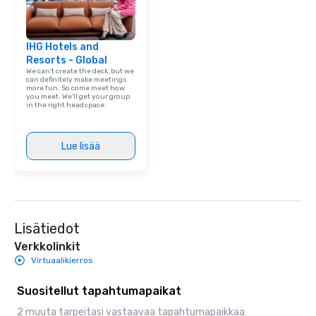
IHG Hotels and
Resorts - Global
We can't create the deck, but we
can definitely make meetings
more fun. So come meet how
you meet. We'll get your group
in the right headspace.
Lue lisää
Lisätiedot
Verkkolinkit
Virtuaalikierros
Suositellut tapahtumapaikat
2 muuta tarpeitasi vastaavaa tapahtumapaikkaa