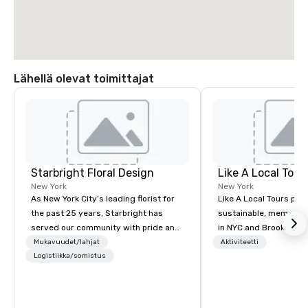
Lähellä olevat toimittajat
Starbright Floral Design
Like A Local Tour
New York
New York
As New York City’s leading florist for
Like A Local Tours pro
the past 25 years, Starbright has
sustainable, memorabl
served our community with pride and
in NYC and Brooklyn b
honor. We offer same-day delivery of
locals and tourists to 
Mukavuudet/lahjat
Aktiviteetti
the freshest flowers imaginable. We
Logistiikka/somistus
guides and local busi
deliver in NYC and beyond. Fresh
showcase NYC and Bro
flowers are sourced locally and from
neighborhoods through
afar. Always striving to bring you a
art, and history and b