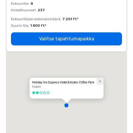
Kokoustila
:
8
Kokous
Hotellihuoneet
:
237
Hotell
Kokoustilojen kokonaismäärä
:
7 201 ft²
Kokous
Suurin tila
:
1 800 ft²
Suurin 
Valitse tapahtumapaikka
Holiday Inn Express Hotel & Suites Clifton Park
Hotelli
2 / 5