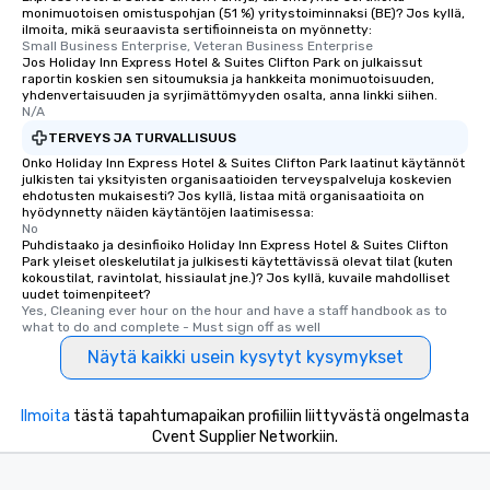
monimuotoisen omistuspohjan (51 %) yritystoiminnaksi (BE)? Jos kyllä,
ilmoita, mikä seuraavista sertifioinneista on myönnetty:
Small Business Enterprise, Veteran Business Enterprise
Jos Holiday Inn Express Hotel & Suites Clifton Park on julkaissut
raportin koskien sen sitoumuksia ja hankkeita monimuotoisuuden,
yhdenvertaisuuden ja syrjimättömyyden osalta, anna linkki siihen.
N/A
TERVEYS JA TURVALLISUUS
Onko Holiday Inn Express Hotel & Suites Clifton Park laatinut käytännöt
julkisten tai yksityisten organisaatioiden terveyspalveluja koskevien
ehdotusten mukaisesti? Jos kyllä, listaa mitä organisaatioita on
hyödynnetty näiden käytäntöjen laatimisessa:
No
Puhdistaako ja desinfioiko Holiday Inn Express Hotel & Suites Clifton
Park yleiset oleskelutilat ja julkisesti käytettävissä olevat tilat (kuten
kokoustilat, ravintolat, hissiaulat jne.)? Jos kyllä, kuvaile mahdolliset
uudet toimenpiteet?
Yes, Cleaning ever hour on the hour and have a staff handbook as to 
what to do and complete - Must sign off as well
Näytä kaikki usein kysytyt kysymykset
Ilmoita
tästä tapahtumapaikan profiiliin liittyvästä ongelmasta
Cvent Supplier Networkiin.