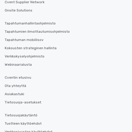
Cvent Supplier Network
Onsite Solutions
Tapahtumanhallintaohjelmisto
Tapahtumien ilmoittautumisohjelmisto
Tapahtuman mobiilisov
Kokousten strateginen hallinta
Verkkokyselyohjelmisto
Webinaarialusta
Cventin etusivu
Ota yhteyttä
Asiakastuki
Tietosuoja-asetukset
Tietosuojakäytäntö
Tuotteen käyttöehdot
Verkkosivuston käyttöehdot