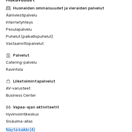
Huoneiden ominaisuudet ja vieraiden palvelut
Ääniviestipalvelu
Internetyhteys
Pesulapalvelu
Puhelut (paikallispuhelut)
Vastaanottopalvelut
Palvelut
Catering-palvelu
Ravintola
Liiketoimintapalvelut
AV-varusteet
Business Center
Vapaa-ajan aktiviteetit
Hyvinvointikeskus
Sisäuima-allas
Näytä kaikki (4)