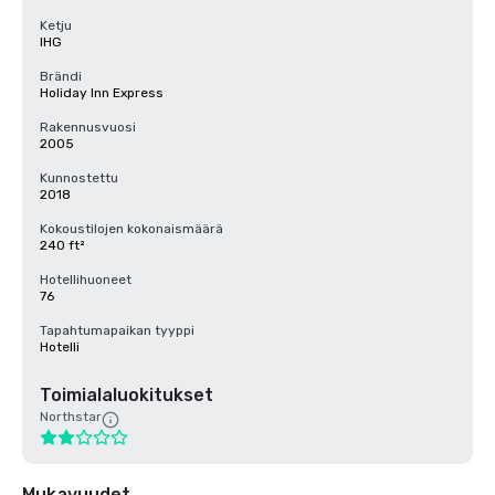
Ketju
IHG
Brändi
Holiday Inn Express
Rakennusvuosi
2005
Kunnostettu
2018
Kokoustilojen kokonaismäärä
240 ft²
Hotellihuoneet
76
Tapahtumapaikan tyyppi
Hotelli
Toimialaluokitukset
Northstar
Mukavuudet