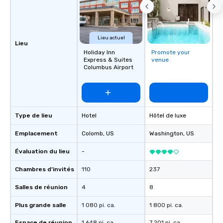
Lieu actuel
Lieu
Holiday Inn
Promote your
Express & Suites
venue
Columbus Airport
Type de lieu
Hotel
Hôtel de luxe
Emplacement
Colomb
, US
Washington
, US
Évaluation du lieu
-
Chambres d’invités
110
237
Salles de réunion
4
8
Plus grande salle
1 080 pi. ca.
1 800 pi. ca.
Espace de réunion
1 648 pi. ca.
7 201 pi. ca.