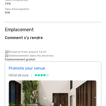
Taux d’imposition
7,5%
Taux d’occupation
10%
Emplacement
Comment s’y rendre
Distance from airport 1.6 mi
Stationnement dans les environs
Stationnement gratuit
Promote your venue
Prom
Hôtel de luxe
Hôtel