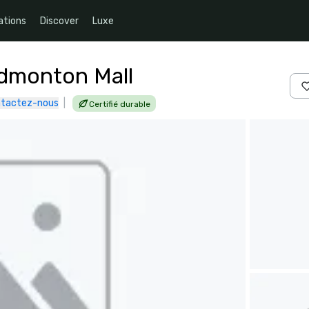
ations
Discover
Luxe
Edmonton Mall
tactez-nous
|
Certifié durable