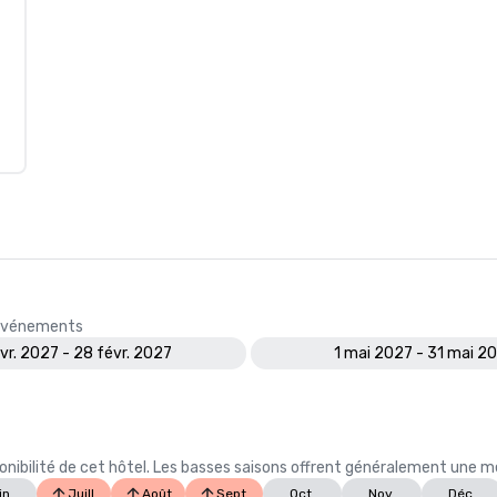
s événements
évr. 2027 - 28 févr. 2027
1 mai 2027 - 31 mai 2
ibilité de cet hôtel. Les basses saisons offrent généralement une meil
in
Juill.
Août
Sept.
Oct.
Nov.
Déc.