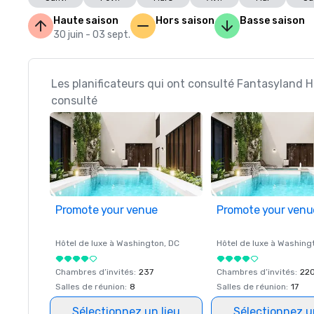
Haute saison
Hors saison
Basse saison
30 juin - 03 sept.
Les planificateurs qui ont consulté Fantasyland 
consulté
Promote your venue
Promote your venu
Hôtel de luxe à
Washington
, DC
Hôtel de luxe à
Washing
Chambres d’invités
:
237
Chambres d’invités
:
22
Salles de réunion
:
8
Salles de réunion
:
17
Sélectionnez un lieu
Sélectionnez u