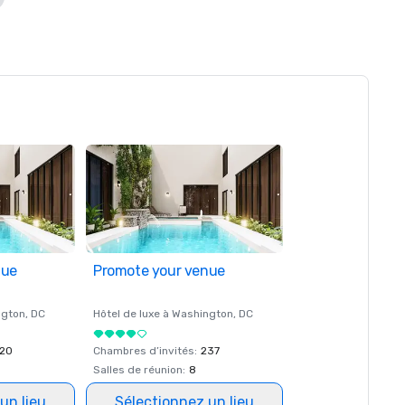
nue
Promote your venue
ngton
, DC
Hôtel de luxe à
Washington
, DC
20
Chambres d’invités
:
237
Salles de réunion
:
8
un lieu
Sélectionnez un lieu