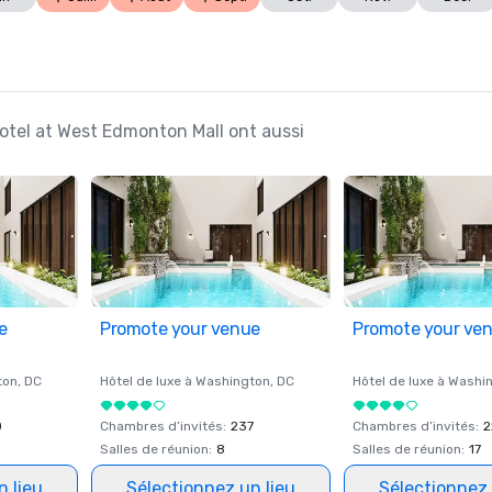
Hotel at West Edmonton Mall ont aussi
e
Promote your venue
Promote your ve
ton
, DC
Hôtel de luxe à
Washington
, DC
Hôtel de luxe à
Washi
0
Chambres d’invités
:
237
Chambres d’invités
:
2
Salles de réunion
:
8
Salles de réunion
:
17
n lieu
Sélectionnez un lieu
Sélectionnez 