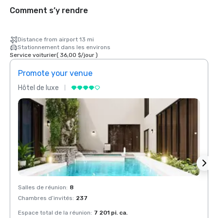
Comment s’y rendre
Distance from airport 13 mi
Stationnement dans les environs
Service voiturier
(
36,00 $
/
jour
)
Promote your venue
Prom
Hôtel de luxe
Hôtel
Salles de réunion
:
8
Salles
Chambres d’invités
:
237
Chamb
Espace total de la réunion
:
7 201 pi. ca.
Espace