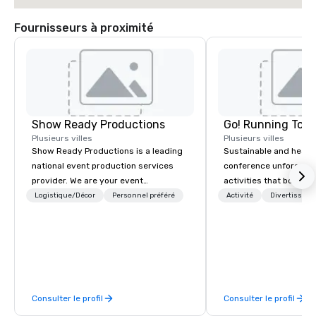
Fournisseurs à proximité
Show Ready Productions
Go! Running Tour
Plusieurs villes
Plusieurs villes
Show Ready Productions is a leading
Sustainable and healt
national event production services
conference unforgetta
provider. We are your event
activities that boost 
production partner from start to
lower carbon footprint
Logistique/Décor
Personnel préféré
Activité
Divertisseme
finish. Our team is dedicated to
world on the run with e
making sure we begin with your vision
running guides.
and leave you and your attendees
inspired by the experience.
Consulter le profil
Consulter le profil