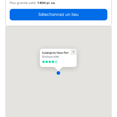
Plus grande salle
:
1 800 pi. ca.
Plus g
Sélectionnez un lieu
Auberge du Vieux-Port
Boutique hôtel
4 sur 5