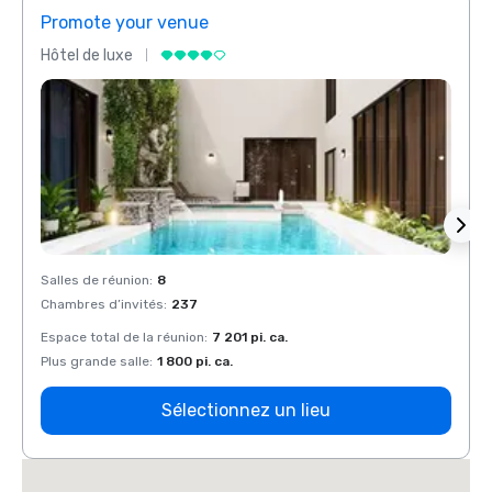
Promote your venue
Prom
Hôtel de luxe
Hôtel
Salles de réunion
:
8
Salles
Chambres d’invités
:
237
Chamb
Espace total de la réunion
:
7 201 pi. ca.
Espace
Plus grande salle
:
1 800 pi. ca.
Plus g
Sélectionnez un lieu