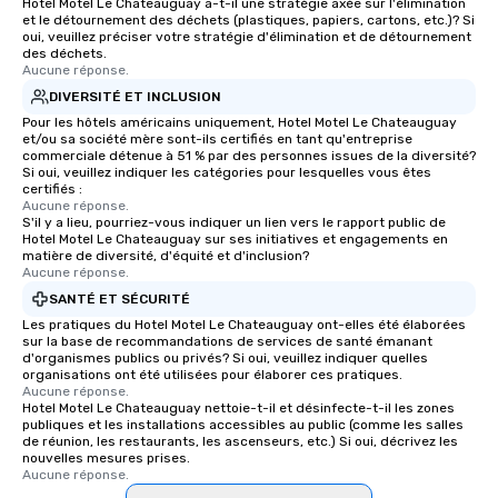
Hotel Motel Le Chateauguay a-t-il une stratégie axée sur l'élimination
et le détournement des déchets (plastiques, papiers, cartons, etc.)? Si
oui, veuillez préciser votre stratégie d'élimination et de détournement
des déchets.
Aucune réponse.
DIVERSITÉ ET INCLUSION
Pour les hôtels américains uniquement, Hotel Motel Le Chateauguay
et/ou sa société mère sont-ils certifiés en tant qu'entreprise
commerciale détenue à 51 % par des personnes issues de la diversité?
Si oui, veuillez indiquer les catégories pour lesquelles vous êtes
certifiés :
Aucune réponse.
S'il y a lieu, pourriez-vous indiquer un lien vers le rapport public de
Hotel Motel Le Chateauguay sur ses initiatives et engagements en
matière de diversité, d'équité et d'inclusion?
Aucune réponse.
SANTÉ ET SÉCURITÉ
Les pratiques du Hotel Motel Le Chateauguay ont-elles été élaborées
sur la base de recommandations de services de santé émanant
d'organismes publics ou privés? Si oui, veuillez indiquer quelles
organisations ont été utilisées pour élaborer ces pratiques.
Aucune réponse.
Hotel Motel Le Chateauguay nettoie-t-il et désinfecte-t-il les zones
publiques et les installations accessibles au public (comme les salles
de réunion, les restaurants, les ascenseurs, etc.) Si oui, décrivez les
nouvelles mesures prises.
Aucune réponse.