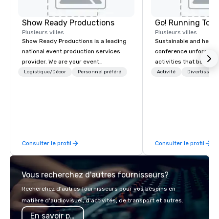
Show Ready Productions
Go! Running Tour
Plusieurs villes
Plusieurs villes
Show Ready Productions is a leading
Sustainable and healt
national event production services
conference unforgetta
provider. We are your event
activities that boost 
production partner from start to
lower carbon footprint
Logistique/Décor
Personnel préféré
Activité
Divertisseme
finish. Our team is dedicated to
world on the run with e
making sure we begin with your vision
running guides.
and leave you and your attendees
inspired by the experience.
Consulter le profil
Consulter le profil
Vous recherchez d'autres fournisseurs?
Recherchez d'autres fournisseurs pour vos besoins en
matière d'audiovisuel, d'activités, de transport et autres.
En savoir plus