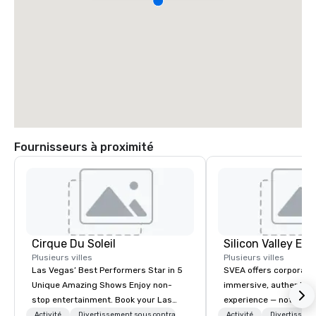
Fournisseurs à proximité
Cirque Du Soleil
Plusieurs villes
Plusieurs villes
Las Vegas’ Best Performers Star in 5
SVEA offers corporate
Unique Amazing Shows Enjoy non-
immersive, authentic S
stop entertainment. Book your Las
experience — not a tour
Vegas show tickets.
transformation. We de
Activité
Divertissement sous contrat
Activité
Divertisseme