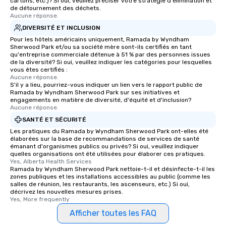
cartons, etc.)? Si oui, veuillez préciser votre stratégie d'élimination et
de détournement des déchets.
Aucune réponse.
DIVERSITÉ ET INCLUSION
Pour les hôtels américains uniquement, Ramada by Wyndham
Sherwood Park et/ou sa société mère sont-ils certifiés en tant
qu'entreprise commerciale détenue à 51 % par des personnes issues
de la diversité? Si oui, veuillez indiquer les catégories pour lesquelles
vous êtes certifiés :
Aucune réponse.
S'il y a lieu, pourriez-vous indiquer un lien vers le rapport public de
Ramada by Wyndham Sherwood Park sur ses initiatives et
engagements en matière de diversité, d'équité et d'inclusion?
Aucune réponse.
SANTÉ ET SÉCURITÉ
Les pratiques du Ramada by Wyndham Sherwood Park ont-elles été
élaborées sur la base de recommandations de services de santé
émanant d'organismes publics ou privés? Si oui, veuillez indiquer
quelles organisations ont été utilisées pour élaborer ces pratiques.
Yes, Alberta Health Services
Ramada by Wyndham Sherwood Park nettoie-t-il et désinfecte-t-il les
zones publiques et les installations accessibles au public (comme les
salles de réunion, les restaurants, les ascenseurs, etc.) Si oui,
décrivez les nouvelles mesures prises.
Yes, More frequently
Afficher toutes les FAQ