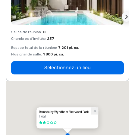
Salles de réunion
:
8
Salles
Chambres d’invités
:
237
Chamb
Espace total de la réunion
:
7 201 pi. ca.
Espace
Plus grande salle
:
1 800 pi. ca.
Plus g
Sélectionnez un lieu
Ramada by Wyndham Sherwood Park
Hôtel
2 sur 5