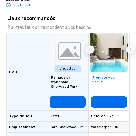
Visite virtuelle
Lieux recommandés
2 autres lieux correspondent à vos besoins
Lieu actuel
Lieu
Ramada by
Promote your
Wyndham
venue
Sherwood Park
Type de lieu
Hotel
Hôtel de luxe
Emplacement
Parc Sherwood
, CA
Washington
, US