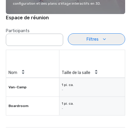
configuration et des plans d’étage interactifs en 3D.
Espace de réunion
Participants
Filtres
Nom
Taille de la salle
1 pi. ca.
Van-Camp
-
1 pi. ca.
Boardroom
-