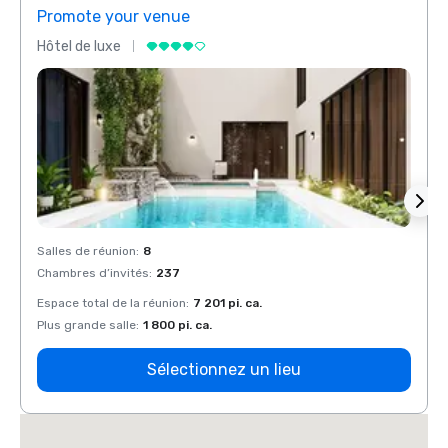
Promote your venue
Prom
Hôtel de luxe
Hôtel
Salles de réunion
:
8
Salles
Chambres d’invités
:
237
Chamb
Espace total de la réunion
:
7 201 pi. ca.
Espace
Plus grande salle
:
1 800 pi. ca.
Plus g
Sélectionnez un lieu