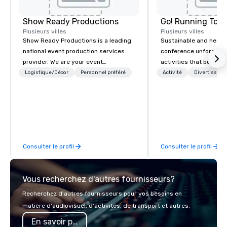
Show Ready Productions
Go! Running Tour
Plusieurs villes
Plusieurs villes
Show Ready Productions is a leading
Sustainable and healt
national event production services
conference unforgetta
provider. We are your event
activities that boost 
production partner from start to
lower carbon footprint
Logistique/Décor
Personnel préféré
Activité
Divertisseme
finish. Our team is dedicated to
world on the run with e
making sure we begin with your vision
running guides.
and leave you and your attendees
inspired by the experience.
Consulter le profil
Consulter le profil
Vous recherchez d'autres fournisseurs?
Recherchez d'autres fournisseurs pour vos besoins en
matière d'audiovisuel, d'activités, de transport et autres.
En savoir plus