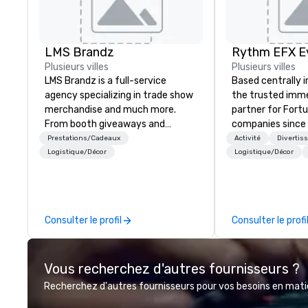
LMS Brandz
Plusieurs villes
Plusieurs villes
LMS Brandz is a full-service
Based centrally i
agency specializing in trade show
the trusted imme
merchandise and much more.
partner for Fort
From booth giveaways and
companies since 2012. W
branded apparel to executive
stunning premium
Prestations/Cadeaux
Activité
Divertis
gifting, displays, banners, signage,
house custom sce
Logistique/Décor
Logistique/Décor
fulfillment, logistics, shipping,
nationwide, so y
along with e-commerce solutions
seamless, looks i
we handle it all. While there are
saves you money
many promotional companies to
bundling and sing
Consulter le profil
Consulter le profi
choose from, our 20+ years of
coordination. Clients keep coming
industry experience and
back because w
commitment to exceptional
production effor
Vous recherchez d'autres fournisseurs ?
customer service set us apart. We
planners look bril
deliver smart, reliable solutions
stunning events 
Recherchez d'autres fournisseurs pour vos besoins en matièr
designed to make the end-user
loves.