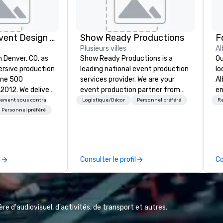
Rythm EFX Event Design & Fabrication
Show Ready Productions
Plusieurs villes
Al
n Denver, CO, as
Show Ready Productions is a
Ou
rsive production
leading national event production
lo
une 500
services provider. We are your
Al
e deliver
event production partner from
en
 AV and in-
start to finish. Our team is
ce
sement sous contrat
Logistique/Décor
Personnel préféré
Re
nic fabrication
dedicated to making sure we
fe
Personnel préféré
our event feels
begin with your vision and leave
pe
ncredible, and
you and your attendees inspired
gu
 through smart
by the experience.
Br
le-point
bu
l
Consulter le profil
Co
pr
e make
Up
tless, making
di
liant with
el
their leadership
al
e d'audiovisuel, d'activités, de transport et autres.
re