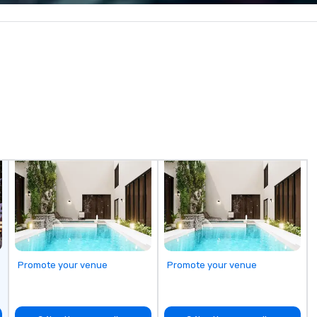
Ca
em
cu
al
an
di
fo
in
ho
ex
Promote your venue
Promote your venue