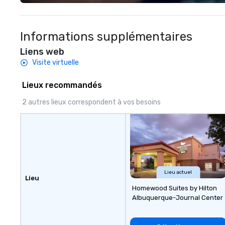
experience seamless from start
to finish. We are also a certified
WOSB.
Informations supplémentaires
Liens web
Visite virtuelle
Lieux recommandés
2 autres lieux correspondent à vos besoins
Lieu actuel
Lieu
Homewood Suites by Hilton
Albuquerque-Journal Center