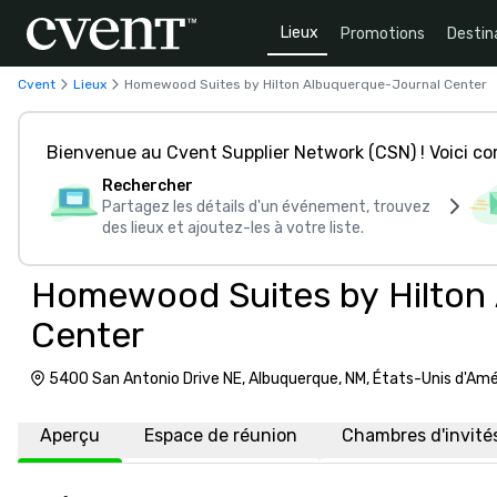
Lieux
Promotions
Destin
Cvent
Lieux
Homewood Suites by Hilton Albuquerque-Journal Center
Bienvenue au Cvent Supplier Network (CSN) ! Voici 
Rechercher
Partagez les détails d'un événement, trouvez
des lieux et ajoutez-les à votre liste.
Homewood Suites by Hilton
Center
5400 San Antonio Drive NE, Albuquerque, NM, États-Unis d'Am
Aperçu
Espace de réunion
Chambres d'invité