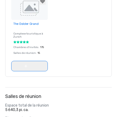
The Dolder Grand
Removed from
favorites
Complexe touristique à
Zurich
Chambres d'invités
:
175
Salles de réunion
:
15
Salles de réunion
Espace total de la réunion
5 640,3 pi. ca.