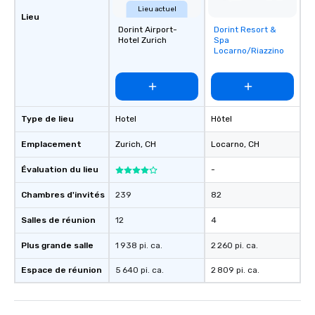
Lieu actuel
Lieu
Dorint Airport-
Dorint Resort &
Removed from
Hotel Zurich
Spa
favorites
Locarno/Riazzino
Type de lieu
Hotel
Hôtel
Emplacement
Zurich
, CH
Locarno
, CH
Évaluation du lieu
-
Chambres d'invités
239
82
Salles de réunion
12
4
Plus grande salle
1 938 pi. ca.
2 260 pi. ca.
Espace de réunion
5 640 pi. ca.
2 809 pi. ca.