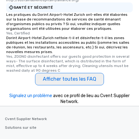
http://sustainablehospitalityalliance.org/
SANTÉ ET SÉCURITÉ
Les pratiques du Dorint Airport-Hotel Zurich ont-elles été élaborées
sur la base de recommandations de services de santé émanant
d'organismes publics ou privés ? Si oui, veuillez indiquer quelles
organisations ont été utilisées pour élaborer ces pratiques.
Yes, Certified
Dorint Airport-Hotel Zurich nettoie-t-il et désinfecte-t-il les zones
publiques et les installations accessibles au public (comme les salles
de réunion, les restaurants, les ascenseurs, etc.) Si oui, décrivez les
nouvelles mesures prises.
Yes, ZOONO disinfectant offers our guests good protection in several 
ways- The surface disinfectant, which is distributed in the form of 
mist, effective up to 4 weeks after drying. Cleaning utensils must be 
washed daily at 90 degrees C
Afficher toutes les FAQ
Signalez un problème
avec ce profil de lieu au Cvent Supplier
Network.
Cvent Supplier Network
Solutions sur site