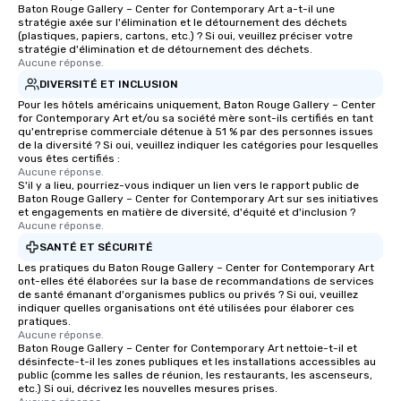
Baton Rouge Gallery – Center for Contemporary Art a-t-il une
stratégie axée sur l'élimination et le détournement des déchets
(plastiques, papiers, cartons, etc.) ? Si oui, veuillez préciser votre
stratégie d'élimination et de détournement des déchets.
Aucune réponse.
DIVERSITÉ ET INCLUSION
Pour les hôtels américains uniquement, Baton Rouge Gallery – Center
for Contemporary Art et/ou sa société mère sont-ils certifiés en tant
qu'entreprise commerciale détenue à 51 % par des personnes issues
de la diversité ? Si oui, veuillez indiquer les catégories pour lesquelles
vous êtes certifiés :
Aucune réponse.
S'il y a lieu, pourriez-vous indiquer un lien vers le rapport public de
Baton Rouge Gallery – Center for Contemporary Art sur ses initiatives
et engagements en matière de diversité, d'équité et d'inclusion ?
Aucune réponse.
SANTÉ ET SÉCURITÉ
Les pratiques du Baton Rouge Gallery – Center for Contemporary Art
ont-elles été élaborées sur la base de recommandations de services
de santé émanant d'organismes publics ou privés ? Si oui, veuillez
indiquer quelles organisations ont été utilisées pour élaborer ces
pratiques.
Aucune réponse.
Baton Rouge Gallery – Center for Contemporary Art nettoie-t-il et
désinfecte-t-il les zones publiques et les installations accessibles au
public (comme les salles de réunion, les restaurants, les ascenseurs,
etc.) Si oui, décrivez les nouvelles mesures prises.