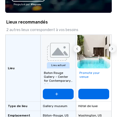
take pride in not only
Propulsé par
owned business but al
owned company.
Lieux recommandés
2 autres lieux correspondent à vos besoins
Lieu actuel
Lieu
Baton Rouge
Promote your
Gallery – Center
venue
for Contemporary
Art
Type de lieu
Gallery museum
Hôtel de luxe
Emplacement
Bâton-Rouge
, US
Washington
, US