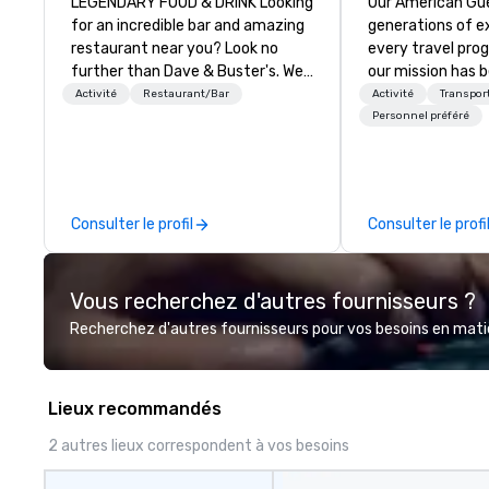
LEGENDARY FOOD & DRINK Looking
Our American Gue
for an incredible bar and amazing
generations of e
restaurant near you? Look no
every travel pro
further than Dave & Buster's. We
our mission has 
have amazing games and award-
the imagination 
Activité
Restaurant/Bar
Activité
Transpor
winning food and drinks. Come
guests with tailo
Personnel préféré
check us out!
events, meetings
experiences thr
and beyond. From 
through planning,
Consulter le profil
Consulter le profi
contracting, and
management, we 
project as if we 
Vous recherchez d'autres fournisseurs ?
Our personal net
suppliers helps us
Recherchez d'autres fournisseurs pour vos besoins en matièr
to life. With genu
international te
hospitality, we de
Lieux recommandés
your business ma
2 autres lieux correspondent à vos besoins