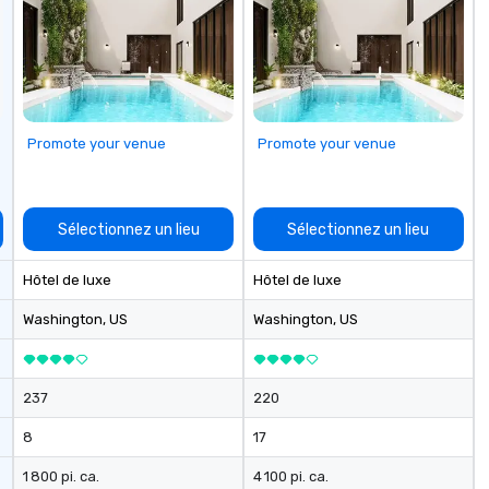
clients across multiple time
wo
zones. Let’s craft something
an
extraordinary together—contact
se
us today!
re
ev
of
Promote your venue
Promote your venue
ev
Sélectionnez un lieu
Sélectionnez un lieu
Hôtel de luxe
Hôtel de luxe
Washington
, US
Washington
, US
237
220
8
17
1 800 pi. ca.
4 100 pi. ca.