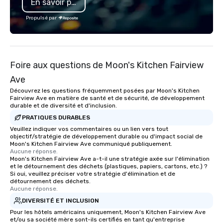
En savoir plus
entertainment and TEAM experiences
into a fully integrated execution.
Propulsé par
Unlike traditional DMCs, we do not
believe in cookie-cutter programs or
hand-offs between vendors. Every
experience is thoughtfully designed
Foire aux questions de Moon's Kitchen Fairview
and produced as one cohesive
program, tailored specifically to your
Ave
group, your goals and your
Découvrez les questions fréquemment posées par Moon's Kitchen
destination. With over 50 years of
Fairview Ave en matière de santé et de sécurité, de développement
durable et de diversité et d'inclusion.
experience in hospitality, production
and experiential design, our team
PRATIQUES DURABLES
delivers elevated programs that are
Veuillez indiquer vos commentaires ou un lien vers tout
objectif/stratégie de développement durable ou d'impact social de
creative, polished and executed with
Moon's Kitchen Fairview Ave communiqué publiquement.
precision across the Rocky Mountain
Aucune réponse.
Moon's Kitchen Fairview Ave a-t-il une stratégie axée sur l'élimination
region. One Program. At A Time.
et le détournement des déchets (plastiques, papiers, cartons, etc.) ?
Si oui, veuillez préciser votre stratégie d'élimination et de
détournement des déchets.
Aucune réponse.
DIVERSITÉ ET INCLUSION
Pour les hôtels américains uniquement, Moon's Kitchen Fairview Ave
et/ou sa société mère sont-ils certifiés en tant qu'entreprise