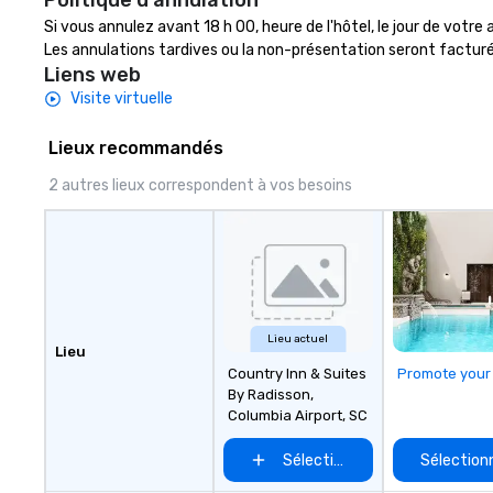
Politique d'annulation
with the world. Ni
Si vous annulez avant 18 h 00, heure de l'hôtel, le jour de votre 
licensed tour guid
Les annulations tardives ou la non-présentation seront facturé
member of the P
Liens web
Society of Charl
Visite virtuelle
Charleston Tour 
Chicora (pronoun
Lieux recommandés
was a Native Am
and tribe sought
2 autres lieux correspondent à vos besoins
European explore
South Carolina. 
Tribes’ reach ex
Savannah River t
River. The word C
in English to “lan
Lieu actuel
breezes.” Charle
Lieu
same effect on pe
Country Inn & Suites
Promote your
lost to time and
By Radisson,
but kindness and 
Columbia Airport, SC
who come here. C
proudly welcome 
Sélectionnez un lieu
Sélectionn
greatest Charles