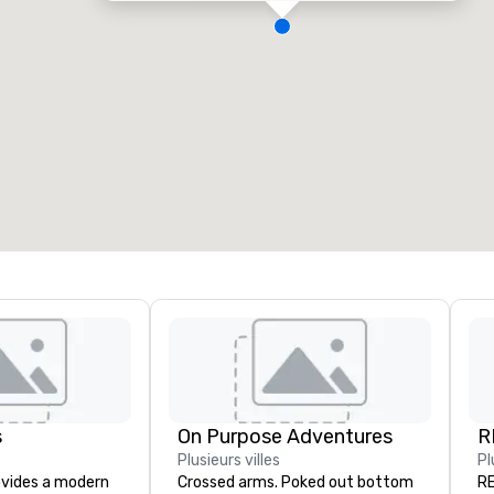
alles de réunion
:
Chambres d'invités
:
7
220
space total de la réunion
:
Plus grande salle
:
2 000 pi. ca.
4 100 pi. ca.
Sélectionnez un lieu
s
On Purpose Adventures
R
Plusieurs villes
Pl
ovides a modern
Crossed arms. Poked out bottom
RE