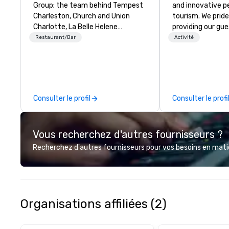
Group; the team behind Tempest
and innovative p
Charleston, Church and Union
tourism. We pride
Charlotte, La Belle Helene
providing our gue
Charlotte, Church and Union
most customizabl
Restaurant/Bar
Activité
Nashville – Church and Union
and genuine expe
Charleston is located on historic
Charleston. We a
Market Street in downtown
experience and l
Charleston, SC.
Charleston throu
personalized tou
Consulter le profil
Consulter le profi
Our tours focus 
beauty and charm
City while anticip
Vous recherchez d'autres fournisseurs ?
guest’s desires a
is our emphasis! Chicora Tours
Recherchez d'autres fournisseurs pour vos besoins en matièr
does walking tour
and private tour
overwhelming tra
city that you are
can be. Please allow us to change
Organisations affiliées (2)
that for you! Aft
with Chicora Tour