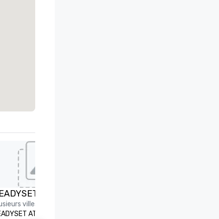
EADYSET ATLANTA
BUTTON IT UP
usieurs villes
Plusieurs villes
ADYSET ATLANTA is a strategic
BUTTON IT UP is the Southea