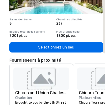
Salles de réunion
:
Chambres d'invités
:
S
8
237
1
Espace total de la réunion
:
Plus grande salle
:
E
7 201 pi. ca.
1 800 pi. ca.
1
Sélectionnez un lieu
Fournisseurs à proximité
Church and Union Charleston
Chicora Tour
Charleston
Plusieurs villes
Brought to you by the 5th Street
Chicora Tours pr