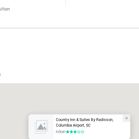
ition
s
Promote your venue
ôtel de luxe
Country Inn & Suites By Radisson,
Columbia Airport, SC
Hôtel
•
3 sur 5