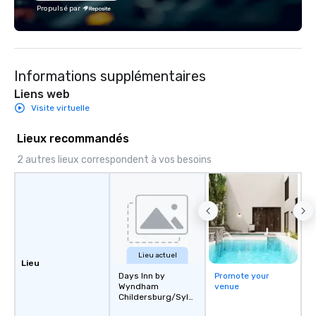
Propulsé par
Informations supplémentaires
Liens web
Visite virtuelle
Lieux recommandés
2 autres lieux correspondent à vos besoins
Lieu actuel
Lieu
Days Inn by
Promote your
Wyndham
venue
Childersburg/Syla
cauga