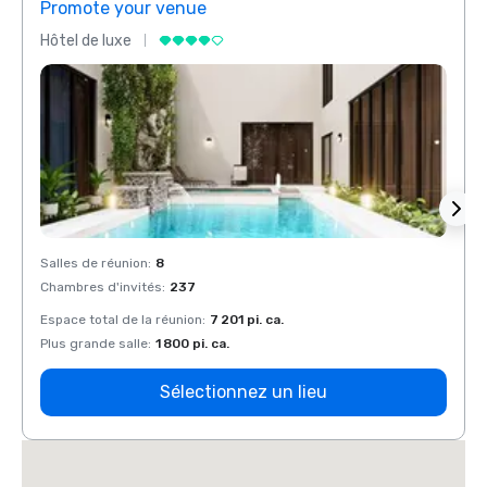
Promote your venue
Prom
Hôtel de luxe
Hôtel
Salles de réunion
:
8
Salles
Chambres d'invités
:
237
Chamb
Espace total de la réunion
:
7 201 pi. ca.
Espace
Plus grande salle
:
1 800 pi. ca.
Plus g
Sélectionnez un lieu