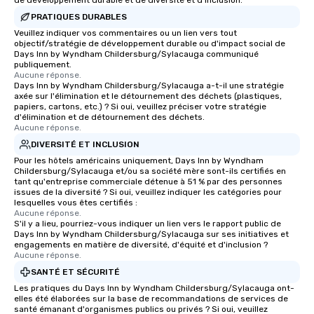
de développement durable et de diversité et d'inclusion.
PRATIQUES DURABLES
Veuillez indiquer vos commentaires ou un lien vers tout
objectif/stratégie de développement durable ou d'impact social de
Days Inn by Wyndham Childersburg/Sylacauga communiqué
publiquement.
Aucune réponse.
Days Inn by Wyndham Childersburg/Sylacauga a-t-il une stratégie
axée sur l'élimination et le détournement des déchets (plastiques,
papiers, cartons, etc.) ? Si oui, veuillez préciser votre stratégie
d'élimination et de détournement des déchets.
Aucune réponse.
DIVERSITÉ ET INCLUSION
Pour les hôtels américains uniquement, Days Inn by Wyndham
Childersburg/Sylacauga et/ou sa société mère sont-ils certifiés en
tant qu'entreprise commerciale détenue à 51 % par des personnes
issues de la diversité ? Si oui, veuillez indiquer les catégories pour
lesquelles vous êtes certifiés :
Aucune réponse.
S'il y a lieu, pourriez-vous indiquer un lien vers le rapport public de
Days Inn by Wyndham Childersburg/Sylacauga sur ses initiatives et
engagements en matière de diversité, d'équité et d'inclusion ?
Aucune réponse.
SANTÉ ET SÉCURITÉ
Les pratiques du Days Inn by Wyndham Childersburg/Sylacauga ont-
elles été élaborées sur la base de recommandations de services de
santé émanant d'organismes publics ou privés ? Si oui, veuillez