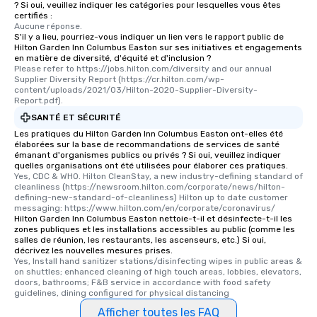
? Si oui, veuillez indiquer les catégories pour lesquelles vous êtes
certifiés :
Aucune réponse.
S'il y a lieu, pourriez-vous indiquer un lien vers le rapport public de
Hilton Garden Inn Columbus Easton sur ses initiatives et engagements
en matière de diversité, d'équité et d'inclusion ?
Please refer to https://jobs.hilton.com/diversity and our annual 
Supplier Diversity Report (https://cr.hilton.com/wp-
content/uploads/2021/03/Hilton-2020-Supplier-Diversity-
Report.pdf).
SANTÉ ET SÉCURITÉ
Les pratiques du Hilton Garden Inn Columbus Easton ont-elles été
élaborées sur la base de recommandations de services de santé
émanant d'organismes publics ou privés ? Si oui, veuillez indiquer
quelles organisations ont été utilisées pour élaborer ces pratiques.
Yes, CDC & WHO. Hilton CleanStay, a new industry-defining standard of 
cleanliness (https://newsroom.hilton.com/corporate/news/hilton-
defining-new-standard-of-cleanliness) Hilton up to date customer 
messaging: https://www.hilton.com/en/corporate/coronavirus/
Hilton Garden Inn Columbus Easton nettoie-t-il et désinfecte-t-il les
zones publiques et les installations accessibles au public (comme les
salles de réunion, les restaurants, les ascenseurs, etc.) Si oui,
décrivez les nouvelles mesures prises.
Yes, Install hand sanitizer stations/disinfecting wipes in public areas & 
on shuttles; enhanced cleaning of high touch areas, lobbies, elevators, 
doors, bathrooms; F&B service in accordance with food safety 
guidelines, dining configured for physical distancing
Afficher toutes les FAQ