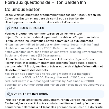
Foire aux questions de Hilton Garden Inn
Columbus Easton
Découvrez les questions fréquemment posées par Hilton Garden Inn
Columbus Easton en matière de santé et de sécurité, de
développement durable et de diversité et d'inclusion.
PRATIQUES DURABLES
Veuillez indiquer vos commentaires ou un lien vers tout
objectif/stratégie de développement durable ou d'impact social de
Hilton Garden Inn Columbus Easton communiqué publiquement.
Hilton has committed to cut our environmental footprint in half and 
double our social impact by 2030. Refer to our website, 
https://cr.hilton.com, for details on our award-winning Environmental, 
Social and Governance (ESG) programs.
Hilton Garden Inn Columbus Easton a-t-il une stratégie axée sur
l'élimination et le détournement des déchets (plastiques, papiers,
cartons, etc.) ? Si oui, veuillez préciser votre stratégie d'élimination et
de détournement des déchets.
Yes, Hilton has committed to reducing waste in our managed 
operations by 50% by 2030. Through the end of 2020, we have 
reduced waste in our managed portfolio by 73% since our 2008 
baseline, and our managed and franchised hotels have reduced waste 
by 62%.
DIVERSITÉ ET INCLUSION
Pour les hôtels américains uniquement, Hilton Garden Inn Columbus
Easton et/ou sa société mère sont-ils certifiés en tant qu'entreprise
commerciale détenue à 51 % par des personnes issues de la diversité