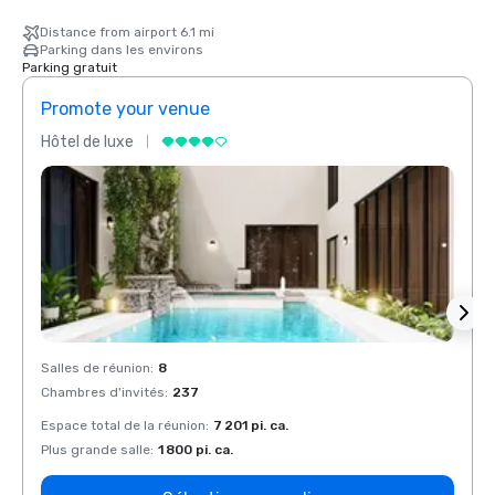
Distance from airport 6.1 mi
Parking dans les environs
Parking gratuit
Promote your venue
Prom
Hôtel de luxe
Hôtel
Salles de réunion
:
8
Salles
Chambres d'invités
:
237
Chamb
Espace total de la réunion
:
7 201 pi. ca.
Espace
Plus grande salle
:
1 800 pi. ca.
Plus g