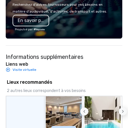
make the end-user experience
Recherchez d'autres fournisseurs pour vos besoins en
seamless from start to finish. We are
matière d'audiovisuel, d'activités, de transport et autres.
also a certified WOSB.
En savoir plus
Propulsé par
Informations supplémentaires
Liens web
Visite virtuelle
Lieux recommandés
2 autres lieux correspondent à vos besoins