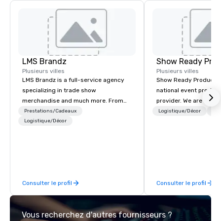
LMS Brandz
Show Ready Prod
Plusieurs villes
Plusieurs villes
LMS Brandz is a full-service agency
Show Ready Production
specializing in trade show
national event product
merchandise and much more. From
provider. We are your 
booth giveaways and branded apparel
production partner fro
Prestations/Cadeaux
Logistique/Décor
Per
to executive gifting, displays,
Logistique/Décor
finish. Our team is ded
banners, signage, fulfillment,
making sure we begin w
logistics, shipping, along with e-
and leave you and you
commerce solutions we handle it all.
inspired by the experi
While there are many promotional
companies to choose from, our 20+
Consulter le profil
Consulter le profil
years of industry experience and
commitment to exceptional customer
service set us apart. We deliver
Vous recherchez d'autres fournisseurs ?
smart, reliable solutions designed to