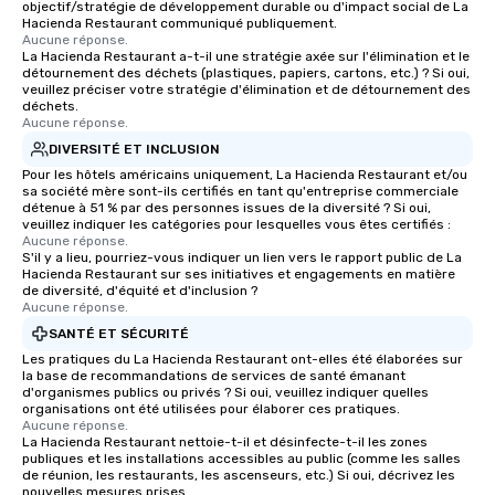
objectif/stratégie de développement durable ou d'impact social de La
Hacienda Restaurant communiqué publiquement.
Aucune réponse.
La Hacienda Restaurant a-t-il une stratégie axée sur l'élimination et le
détournement des déchets (plastiques, papiers, cartons, etc.) ? Si oui,
veuillez préciser votre stratégie d'élimination et de détournement des
déchets.
Aucune réponse.
DIVERSITÉ ET INCLUSION
Pour les hôtels américains uniquement, La Hacienda Restaurant et/ou
sa société mère sont-ils certifiés en tant qu'entreprise commerciale
détenue à 51 % par des personnes issues de la diversité ? Si oui,
veuillez indiquer les catégories pour lesquelles vous êtes certifiés :
Aucune réponse.
S'il y a lieu, pourriez-vous indiquer un lien vers le rapport public de La
Hacienda Restaurant sur ses initiatives et engagements en matière
de diversité, d'équité et d'inclusion ?
Aucune réponse.
SANTÉ ET SÉCURITÉ
Les pratiques du La Hacienda Restaurant ont-elles été élaborées sur
la base de recommandations de services de santé émanant
d'organismes publics ou privés ? Si oui, veuillez indiquer quelles
organisations ont été utilisées pour élaborer ces pratiques.
Aucune réponse.
La Hacienda Restaurant nettoie-t-il et désinfecte-t-il les zones
publiques et les installations accessibles au public (comme les salles
de réunion, les restaurants, les ascenseurs, etc.) Si oui, décrivez les
nouvelles mesures prises.