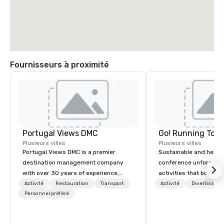
Fournisseurs à proximité
Portugal Views DMC
Go! Running Tour
Plusieurs villes
Plusieurs villes
Portugal Views DMC is a premier
Sustainable and healt
destination management company
conference unforgetta
with over 30 years of experience,
activities that boost 
specializing in customized corporate
lower carbon footprint
Activité
Restauration
Transport
Activité
Divertisseme
events, incentive programs, and
Personnel préféré
world on the run with e
group travel experiences across
running guides.
Portugal. We are recognized for our