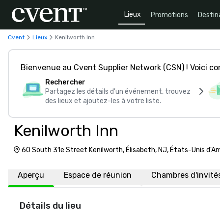
Lieux
Promotions
Destin
Cvent
Lieux
Kenilworth Inn
Bienvenue au Cvent Supplier Network (CSN) ! Voici 
Rechercher
Partagez les détails d'un événement, trouvez
des lieux et ajoutez-les à votre liste.
Kenilworth Inn
60 South 31e Street Kenilworth, Élisabeth, NJ, États-Unis d'A
Aperçu
Espace de réunion
Chambres d'invité
Détails du lieu