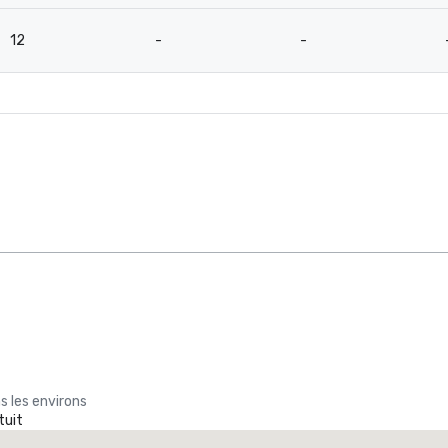
12
-
-
s les environs
tuit
Promote your venue