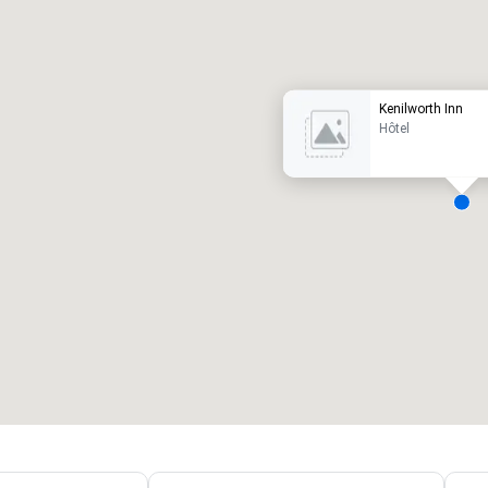
ôtel de luxe
Kenilworth Inn
Hôtel
alles de réunion
:
Chambres d'invités
:
7
220
space total de la réunion
:
Plus grande salle
:
2 000 pi. ca.
4 100 pi. ca.
Sélectionnez un lieu