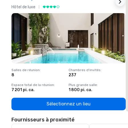
Hôtel de luxe
H
Salles de réunion
:
Chambres d'invités
:
S
8
237
1
Espace total de la réunion
:
Plus grande salle
:
E
7 201 pi. ca.
1 800 pi. ca.
1
Sélectionnez un lieu
Fournisseurs à proximité