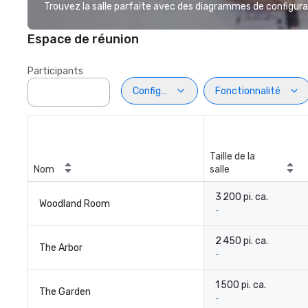
Trouvez la salle parfaite avec des diagrammes de configurat
Espace de réunion
Participants
Configuration
Fonctionnalité
Taille de la
Nom
salle
3 200 pi. ca.
Woodland Room
-
2 450 pi. ca.
The Arbor
-
1 500 pi. ca.
The Garden
-