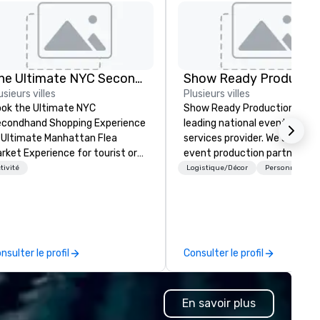
The Ultimate NYC Secondhand Shopping Experience Tour Group
Show Ready Productio
usieurs villes
Plusieurs villes
ok the Ultimate NYC
Show Ready Productions is a
condhand Shopping Experience
leading national event produ
 Ultimate Manhattan Flea
services provider. We are your
rket Experience for tourist or
event production partner fr
cal groups, private tours, special
start to finish. Our team is
tivité
Logistique/Décor
Personnel préf
ents or corporate team building
dedicated to making sure we
periences. The very best
begin with your vision and le
condhand stores, vintage
you and your attendees inspi
utiques, designer pre-owned
by the experience.
shions flea markets and
nsulter le profil
Consulter le profil
rsonal shopping awaits you and
roup. Discover the joys of
opping for secondhand and
En savoir plus
ntage clothing in the world’s
shion capital: New York City! Let