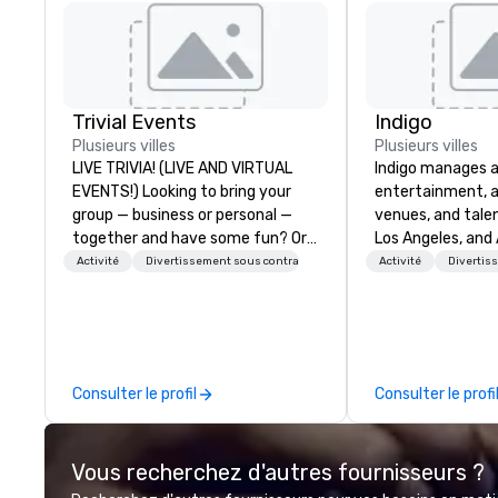
Trivial Events
Indigo
Plusieurs villes
Plusieurs villes
LIVE TRIVIA! (LIVE AND VIRTUAL
Indigo manages a 
EVENTS!) Looking to bring your
entertainment, a
group — business or personal —
venues, and talen
together and have some fun? Or
Los Angeles, and 
maybe there’s a special occasion
specialize in bus
Activité
Divertissement sous contrat
Activité
Divertis
you’d like to celebrate in a unique
relationship sales
way? Trivial Events offers live and
team is here to h
virtual trivia contests that
clients deliver e
engage everyone and create a
experiences. Indig
unique, shared experience! Why
party; we work o
Consulter le profil
Consulter le profi
choose Trivial Events? • Our trivia
Producers to prov
content specifically encourages
direct line of c
teamwork and interactions. •.
unparalleled cus
Vous recherchez d'autres fournisseurs ?
Special video questions and other
creative elements elevate our