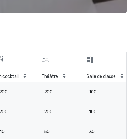
Sal
n cocktail
Théâtre
Salle de classe
con
200
200
100
-
200
200
100
-
40
50
30
-