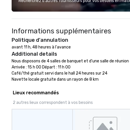
Recherchez d'autres fournisseurs pour vos besoins en matièr
events beyond typical “pub trivia.”
(Check out the promo videos for
quick snippets!) • Customized
content creates a memorable
Informations supplémentaires
event experience for all
attendees. • You do not have to
Politique d'annulation
be a “trivia person” to have lots of
avant 11 h, 48 heures à l'avance
fun! We take a unique and
Additional details
creative approach to a range of
topics and fun facts, aiming to
Nous disposons de 4 salles de banquet et d'une salle de réunion 
both inform and entertain. In
Arrivée : 15 h 00 Départ : 11 h 00

short, we want you to have a
Café/thé gratuit servi dans le hall 24 heures sur 24

good time throughout! Team
Navette locale gratuite dans un rayon de 8 km
Building Activities and
Conferences are our specialty!
Lieux recommandés
Our trivia events are an easy (and
2 autres lieux correspondent à vos besoins
“non-cringey”) way for attendees
to connect quickly — especially
those, for virtual events, at
different locations! These quick
connections create a friendly,