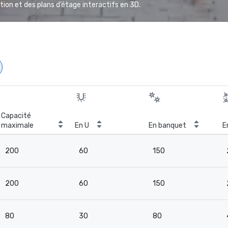
ion et des plans d’étage interactifs en 3D.
Capacité
maximale
En U
En banquet
E
200
60
150
200
60
150
80
30
80