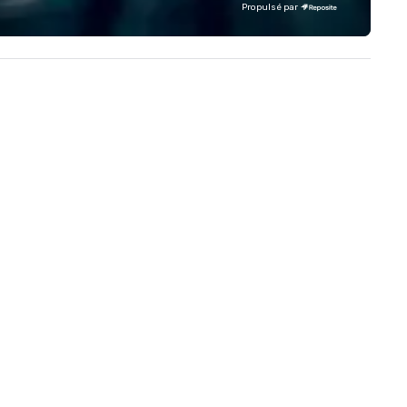
Propulsé par
e NYC ultimate secondhand
opping begin! The NYC Ultimate
condhand Shopping Experience
 your chance to shop the racks
 the Big Apple’s BEST resale
ops, thrift stores, flea markets
d used clothing stores to find
e treasures and gems of your
. Shop NYC fashion
easures of your dreams;
ntemporary designer names to
ntage treasures, trendy brands
unusual high quality pieces can
d. We give you exemplary
rsonal care & attention. Our
ur guides work with you to find
e pieces that represent who
u are and how you want to
ess. All style personalities are
lcome here and it is our honor
 support you in having an easy,