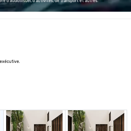
e d'audiovisuel, d'activités, de transport et autres.
Whether orchestrating an
th
intimate gathering for 10 or a
sh
large-scale production for
Se
thousands, our commitment to
is
excellence is unwavering. Based in
of
major hubs across the United
sh
States, we partner with the
an
world’s most recognizable brands
th
and agencies to turn "visions" into
dreams
seamless, high-production
tr
exécutive.

realities. We don't just plan
co
events; we deliver nothing short
vi
of an extraordinary experience,
+ 
every single time.
be foun
pe
to
th
yo
dr
we
to