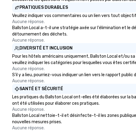
each experience with fun and
PRATIQUES DURABLES
engaging information along the
way. Lip Smacking Foodie Tours
Veuillez indiquer vos commentaires ou un lien vers tout objec
are both an entertaining activity
Aucune réponse.
and unique dining experience
Ballston Local a-t-il une stratégie axée sur l'élimination et le 
melded into one, that are sure to
détournement des déchets.
add new vitality to meeting
Aucune réponse.
events, from conferences to
DIVERSITÉ ET INCLUSION
team building. All-Inclusive Group
Pour les hôtels américains uniquement, Ballston Local et/ou sa 
Dining When meeting planners
veuillez indiquer les catégories pour lesquelles vous êtes certifié
book a corporate group event
Aucune réponse.
through Lip Smacking Foodie
S'il y a lieu, pourriez-vous indiquer un lien vers le rapport publ
Tours, the entire group is assured
Aucune réponse.
a top-notch dining experience
SANTÉ ET SÉCURITÉ
with three to four signature
Les pratiques du Ballston Local ont-elles été élaborées sur la 
dishes at each restaurant. Our
ont été utilisées pour élaborer ces pratiques.
affordable tours are priced per
Aucune réponse.
person with tax and gratuities
Ballston Local nettoie-t-il et désinfecte-t-il les zones publiques
included. The only thing not
nouvelles mesures prises.
included are drinks. However, a
Aucune réponse.
beverage package upgrade is
available, which provides guests a