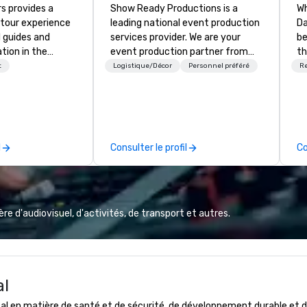
s provides a
Show Ready Productions is a
Wh
tour experience
leading national event production
Da
l guides and
services provider. We are your
be
tion in the
event production partner from
th
o Area. Our
start to finish. Our team is
re
t
Logistique/Décor
Personnel préféré
Re
de our guests to
dedicated to making sure we
co
 tour experience
begin with your vision and leave
di
nal storytelling
you and your attendees inspired
cu
 transportation.
by the experience.
fa
ty, professional
Gr
l
Consulter le profil
Co
rience in Our
mu
cu
wi
li
co
e d'audiovisuel, d'activités, de transport et autres.
to
We
or
fo
al
sc
wh
 en matière de santé et de sécurité, de développement durable et de 