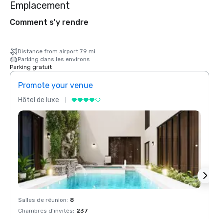
Emplacement
Comment s'y rendre
Distance from airport 7.9 mi
Parking dans les environs
Parking gratuit
Promote your venue
Prom
Hôtel de luxe
Hôtel
Salles de réunion
:
8
Salles
Chambres d'invités
:
237
Chamb