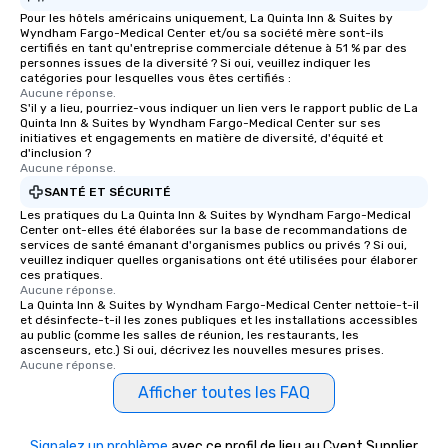
Pour les hôtels américains uniquement, La Quinta Inn & Suites by
Wyndham Fargo-Medical Center et/ou sa société mère sont-ils
certifiés en tant qu'entreprise commerciale détenue à 51 % par des
personnes issues de la diversité ? Si oui, veuillez indiquer les
catégories pour lesquelles vous êtes certifiés :
Aucune réponse.
S'il y a lieu, pourriez-vous indiquer un lien vers le rapport public de La
Quinta Inn & Suites by Wyndham Fargo-Medical Center sur ses
initiatives et engagements en matière de diversité, d'équité et
d'inclusion ?
Aucune réponse.
SANTÉ ET SÉCURITÉ
Les pratiques du La Quinta Inn & Suites by Wyndham Fargo-Medical
Center ont-elles été élaborées sur la base de recommandations de
services de santé émanant d'organismes publics ou privés ? Si oui,
veuillez indiquer quelles organisations ont été utilisées pour élaborer
ces pratiques.
Aucune réponse.
La Quinta Inn & Suites by Wyndham Fargo-Medical Center nettoie-t-il
et désinfecte-t-il les zones publiques et les installations accessibles
au public (comme les salles de réunion, les restaurants, les
ascenseurs, etc.) Si oui, décrivez les nouvelles mesures prises.
Aucune réponse.
Afficher toutes les FAQ
Signalez un problème
avec ce profil de lieu au Cvent Supplier