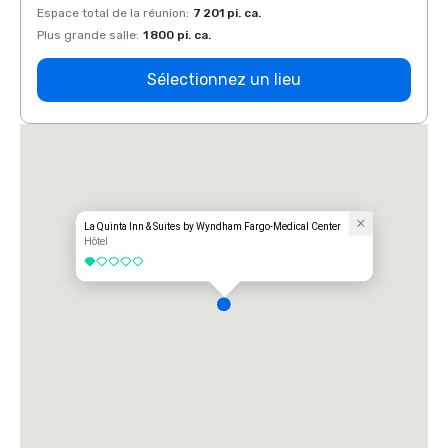
Espace total de la réunion
:
7 201 pi. ca.
Espace
Plus grande salle
:
1 800 pi. ca.
Plus g
Sélectionnez un lieu
La Quinta Inn & Suites by Wyndham Fargo-Medical Center
Hôtel
1 sur 5