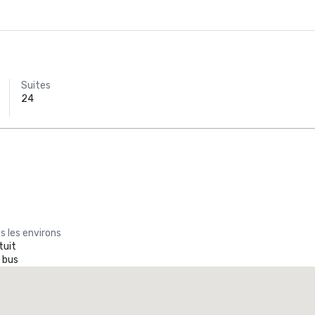
Suites
24
s les environs
tuit
 bus
Promote your venue
ôtel de luxe