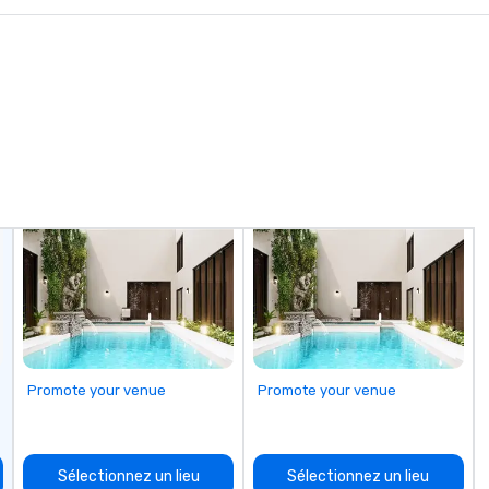
opportunities through hospitality.
We encourage personal growth by
recognizing and nurturing talent
with support and training so
employees can achieve their
highest potential. We provide
opportunities through
advancement and new business
creation.
Promote your venue
Promote your venue
Sélectionnez un lieu
Sélectionnez un lieu