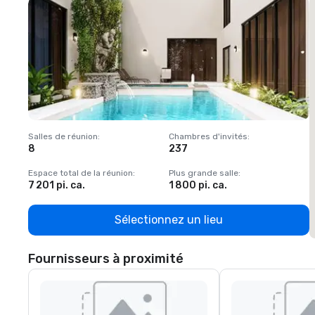
Salles de réunion
:
Chambres d'invités
:
S
8
237
1
Espace total de la réunion
:
Plus grande salle
:
E
7 201 pi. ca.
1 800 pi. ca.
1
Sélectionnez un lieu
Fournisseurs à proximité