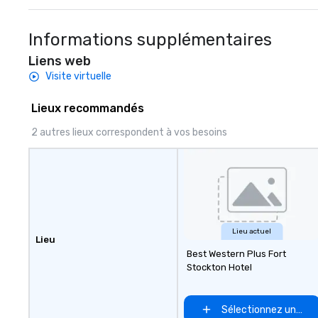
hospitality, we deliver our promise:
to finish. We are also a certified
your business matters.
WOSB.
Informations supplémentaires
Liens web
Visite virtuelle
Lieux recommandés
2 autres lieux correspondent à vos besoins
Lieu actuel
Lieu
Best Western Plus Fort
Stockton Hotel
Sélectionnez un lieu