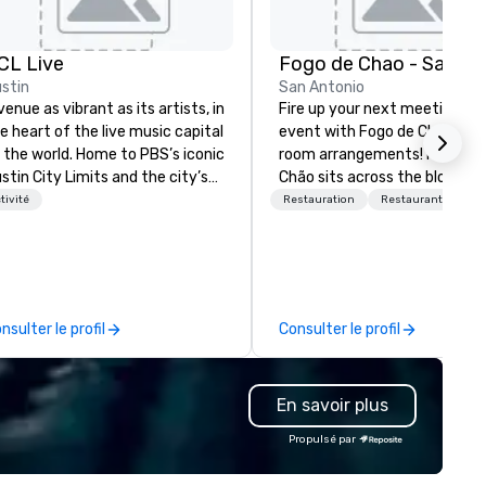
CL Live
stin
San Antonio
venue as vibrant as its artists, in
Fire up your next meeting or
e heart of the live music capital
event with Fogo de Chao's pr
 the world. Home to PBS’s iconic
room arrangements! Fogo de
stin City Limits and the city’s
Chão sits across the block f
ost memorable music moments
the Henry B Gonzalez Conven
tivité
Restauration
Restaurant/Bar
this place is more than
Center & Grand Hyatt, right 
forgettable, it’s
to the Marriott Rivercenter, 
ansformative. ACL Live is built
just above San Antonio's fa
r world-class performances and
Riverwalk. Fogo brings the soul of
 Austin-worthy concert
Southern Brazil to the heart 
nsulter le profil
Consulter le profil
perience. Get close to your
the Alamo City. This location
vorite artists, whether you’re
offers some of the most flexi
anding front row or hanging out
event spaces downtown to
En savoir plus
 the back, and keep the music
accommodate groups any siz
ive.
to 350 guests at once. Private
Propulsé par
rooms are equipped with
complimentary AV equipment