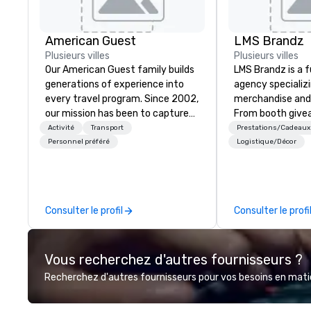
American Guest
LMS Brandz
Plusieurs villes
Plusieurs villes
Our American Guest family builds
LMS Brandz is a f
generations of experience into
agency specializ
every travel program. Since 2002,
merchandise and
our mission has been to capture
From booth give
the imagination of your corporate
branded apparel 
Activité
Transport
Prestations/Cadeaux
guests with tailored incentives,
gifting, displays,
Personnel préféré
Logistique/Décor
events, meetings, and VIP travel
fulfillment, logist
experiences throughout the USA
along with e-co
and beyond. From initial contact,
we handle it all. While there are
through planning, sourcing,
many promotiona
Consulter le profil
Consulter le profi
contracting, and on-site
choose from, our
management, we treat your
industry experie
project as if we were the client.
commitment to 
Vous recherchez d'autres fournisseurs ?
Our personal network of global
customer service
suppliers helps us bring your vision
deliver smart, rel
Recherchez d'autres fournisseurs pour vos besoins en matièr
to life. With genuine passion, an
designed to mak
international team, and American
experience seam