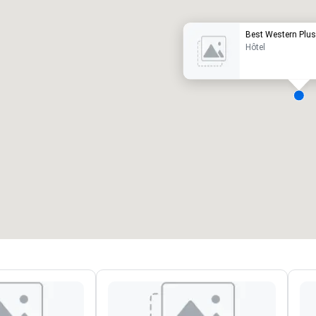
Best Western Plus
Hôtel
alles de réunion
:
Chambres d'invités
:
7
220
space total de la réunion
:
Plus grande salle
:
2 000 pi. ca.
4 100 pi. ca.
Sélectionnez un lieu