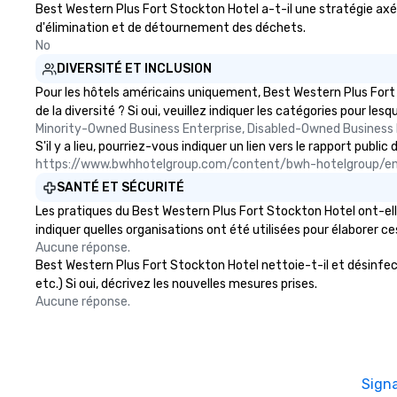
Best Western Plus Fort Stockton Hotel a-t-il une stratégie axée 
d'élimination et de détournement des déchets.
No
DIVERSITÉ ET INCLUSION
Pour les hôtels américains uniquement, Best Western Plus Fort
de la diversité ? Si oui, veuillez indiquer les catégories pour lesq
Minority-Owned Business Enterprise, Disabled-Owned Business 
S'il y a lieu, pourriez-vous indiquer un lien vers le rapport pub
https://www.bwhhotelgroup.com/content/bwh-hotelgroup/e
SANTÉ ET SÉCURITÉ
Les pratiques du Best Western Plus Fort Stockton Hotel ont-ell
indiquer quelles organisations ont été utilisées pour élaborer ce
Aucune réponse.
Best Western Plus Fort Stockton Hotel nettoie-t-il et désinfecte
etc.) Si oui, décrivez les nouvelles mesures prises.
Aucune réponse.
Sign