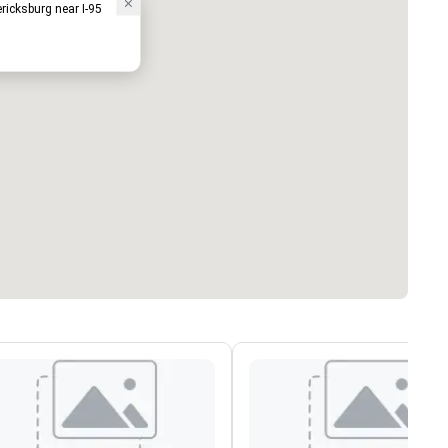
ricksburg near I-95