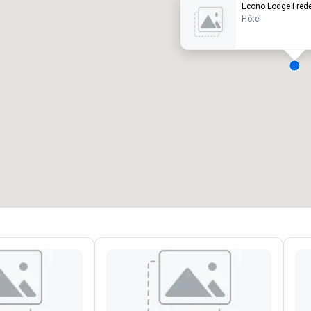
Econo Lodge Frede
Hôtel
alles de réunion
:
Chambres d'invités
:
7
220
space total de la réunion
:
Plus grande salle
:
2 000 pi. ca.
4 100 pi. ca.
Sélectionnez un lieu