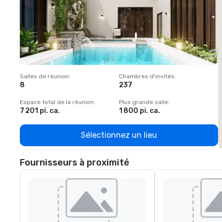
Salles de réunion
:
Chambres d'invités
:
S
8
237
1
Espace total de la réunion
:
Plus grande salle
:
E
7 201 pi. ca.
1 800 pi. ca.
1
Sélectionnez un lieu
Fournisseurs à proximité