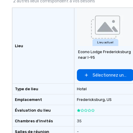
2 autres lieux correspondent à vos besoins
Lieu actuel
Lieu
Econo Lodge Fredericksburg
near I-95
Sélectionnez un lieu
Type de lieu
Hotel
Emplacement
Fredericksburg
, US
Évaluation du lieu
Chambres d'invités
35
Salles de réunion
-