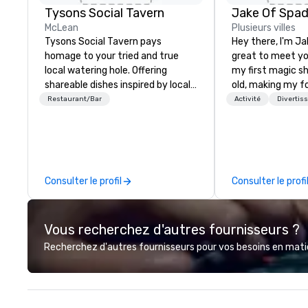
Tysons Social Tavern
Jake Of Spa
McLean
Plusieurs villes
Tysons Social Tavern pays
Hey there, I'm Ja
homage to your tried and true
great to meet yo
local watering hole. Offering
my first magic s
shareable dishes inspired by local
old, making my f
flavors, the menu blends
for my parents at
Restaurant/Bar
Activité
Divertis
contemporary American
quickly became 
favorites with classics of the
the moments a ma
region. Behind the bar, authentic
create. | However, not everyone
and warm hospitality awaits, the
enjoys being “FO
team ready to pour one of the
over by a kid, so 
Consulter le profil
Consulter le profi
many local craft beers and wines,
tell STORIES thr
or mixing a drink from our
Suddenly, people
selection of bourbons and
be the FOOL, the
Vous recherchez d'autres fournisseurs ?
whiskies. The tavern’s dynamic
STORY. | Since then, I've won
atmosphere immediately draws
international aw
Recherchez d'autres fournisseurs pour vos besoins en matièr
you in, making for the perfect
television over 7
gathering place.
performed in 3 W
the most viral s
planet as The S