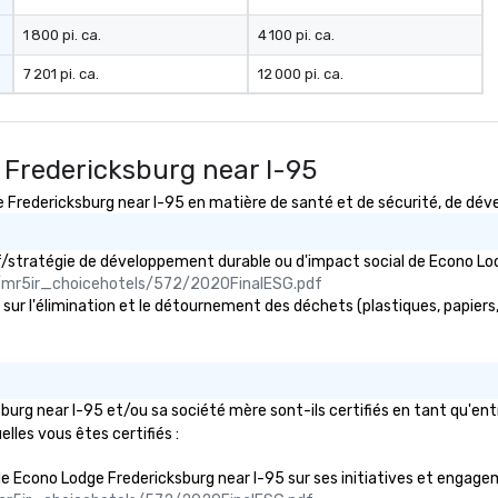
1 800 pi. ca.
4 100 pi. ca.
7 201 pi. ca.
12 000 pi. ca.
 Fredericksburg near I-95
edericksburg near I-95 en matière de santé et de sécurité, de dével
tif/stratégie de développement durable ou d'impact social de Econo 
om/mr5ir_choicehotels/572/2020FinalESG.pdf
ur l'élimination et le détournement des déchets (plastiques, papiers, c
urg near I-95 et/ou sa société mère sont-ils certifiés en tant qu'en
uelles vous êtes certifiés :
lic de Econo Lodge Fredericksburg near I-95 sur ses initiatives et engage