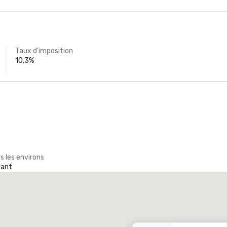
Taux d'imposition
10,3%
s les environs
yant
Promote your venue
ôtel de luxe