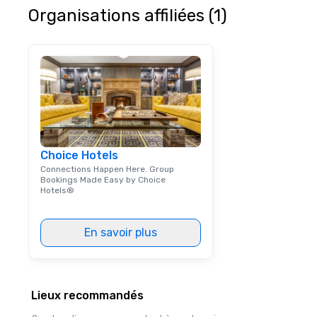
Magician First B
Organisations affiliées (1)
subsequently la
own theater tou
Changing Magic T
Only Magic Show 
| This personable, up-beat, and
experiential styl
allowed me to h
listed on the f
and-pop business
Choice Hotels
ups, Major Leagu
Connections Happen Here. Group
World-Series Cha
Bookings Made Easy by Choice
celebrities, and 
Hotels®
across the count
walls, get to kno
create LASTING
En savoir plus
through magic. | If you're looking
for a personable,
mind blowing exp
group - send me
Lieux recommandés
message!