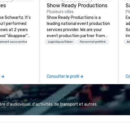
des
Show Ready Productions
S
Plusieurs villes
Pl
ke Schwartz. It's
Show Ready Productions is a
Ex
u! I performed
leading national event production
ad
hows at 2 years
services provider. We are your
Sa
ood “disappear”
event production partner from
im
 every meal. I
start to finish. Our team is
tr
sement sous contrat
Logistique/Décor
Personnel préféré
Ac
obsessed with
dedicated to making sure we
to
gic trick could
begin with your vision and leave
ap
you and your attendees inspired
Ga
OLED” over and
by the experience.
St
I learned how to
an
l
Consulter le profil
Co
ough my magic.
no
 weren’t made to
li
y were PART of a
gu
Ga
ards, appeared on
wo
e d'audiovisuel, d'activités, de transport et autres.
0 times,
Wh
orld Tours with
mi
ports team on the
te
avannah Bananas’
pa