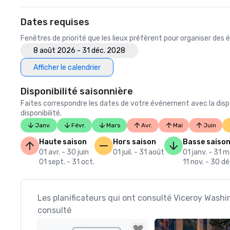
Dates requises
Fenêtres de priorité que les lieux préfèrent pour organiser de
8 août 2026 - 31 déc. 2028
Afficher le calendrier
Disponibilité saisonnière
Faites correspondre les dates de votre événement avec la dispo
disponibilité.
Janv.
Févr.
Mars
Avr.
Mai
Juin
Haute saison
Hors saison
Basse saiso
01 avr. - 30 juin
01 juil. - 31 août
01 janv. - 31 
01 sept. - 31 oct.
11 nov. - 30 dé
Les planificateurs qui ont consulté Viceroy Wash
consulté