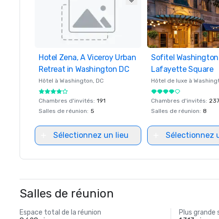
Hotel Zena, A Viceroy Urban
Removed from favorites
Sofitel Washingto
Removed from favor
Retreat in Washington DC
Lafayette Square
Hôtel à
Washington
, DC
Hôtel de luxe à
Washing
Chambres d'invités
:
191
Chambres d'invités
:
23
Salles de réunion
:
5
Salles de réunion
:
8
Sélectionnez un lieu
Sélectionnez u
Salles de réunion
Espace total de la réunion
Plus grande 