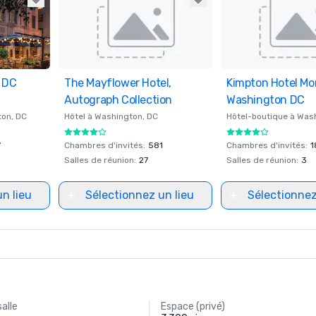
n DC
ites
The Mayflower Hotel,
Removed from favorites
Kimpton Hotel M
Removed from fav
Autograph Collection
Washington DC
ton
, DC
Hôtel à
Washington
, DC
Hôtel-boutique à
Was
7
Chambres d'invités
:
581
Chambres d'invités
:
1
Salles de réunion
:
27
Salles de réunion
:
3
n lieu
Sélectionnez un lieu
Sélectionnez
salle
Espace (privé)