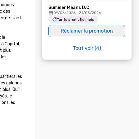
iences 
Summer Means D.C.
c des 
09/06/2026 - 31/08/2026
 permettant 
Tarifs promotionnels
Réclamer la promotion
le 
à Capitol 
Tout voir (4)
 plus 
les 
artiers les 
es galeries 
lus. Qu'il 
és, le 
ons les 