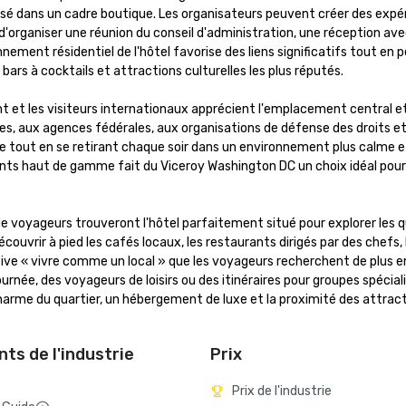
é dans un cadre boutique. Les organisateurs peuvent créer des expér
d'organiser une réunion du conseil d'administration, une réception ave
onnement résidentiel de l'hôtel favorise des liens significatifs tout en
bars à cocktails et attractions culturelles les plus réputés.

 et les visiteurs internationaux apprécient l'emplacement central et 
es, aux agences fédérales, aux organisations de défense des droits et 
le tout en se retirant chaque soir dans un environnement plus calme et
ments haut de gamme fait du Viceroy Washington DC un choix idéal pour 
e voyageurs trouveront l'hôtel parfaitement situé pour explorer les qu
uvrir à pied les cafés locaux, les restaurants dirigés par des chefs, l
ive « vivre comme un local » que les voyageurs recherchent de plus en p
rnée, des voyageurs de loisirs ou des itinéraires pour groupes spécialis
arme du quartier, un hébergement de luxe et la proximité des attracti
ts de l'industrie
Prix
Prix de l'industrie