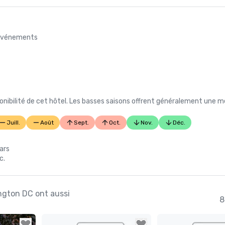
s événements
nibilité de cet hôtel. Les basses saisons offrent généralement une me
Juill.
Août
Sept.
Oct.
Nov.
Déc.
n
mars
c.
ington DC ont aussi
8