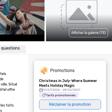
Afficher la galerie (13)
x questions
Promotions
tels 
de 
Christmas in July-Where Summer
lle. Situé 
Meets Holiday Magic
tel offre 
01/07/2026 - 28/02/2027
Tarifs promotionnels
Réclamer la promotion
es toits 
s 