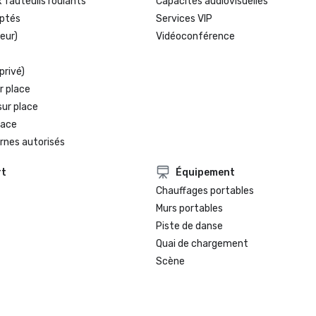
 fauteuils roulants
Capacités audiovisuelles
ptés
Services VIP
eur)
Vidéoconférence
privé)
r place
sur place
lace
rnes autorisés
rt
Équipement
Chauffages portables
Murs portables
Piste de danse
Quai de chargement
Scène