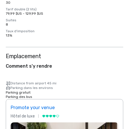
30
Tarif double (2 lits)
79,99 $US - 129,99 $US
Suites
8
Taux d'imposition
13%
Emplacement
Comment s'y rendre
Distance from airport 45 mi
Parking dans les environs
Parking gratuit
Parking des bus
Promote your venue
Prom
Hôtel de luxe
Hôtel