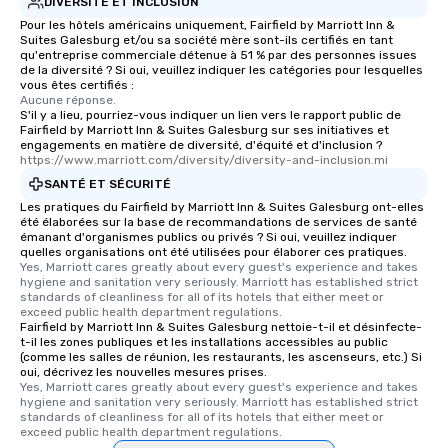
DIVERSITÉ ET INCLUSION
Pour les hôtels américains uniquement, Fairfield by Marriott Inn &
Suites Galesburg et/ou sa société mère sont-ils certifiés en tant
qu'entreprise commerciale détenue à 51 % par des personnes issues
de la diversité ? Si oui, veuillez indiquer les catégories pour lesquelles
vous êtes certifiés :
Aucune réponse.
S'il y a lieu, pourriez-vous indiquer un lien vers le rapport public de
Fairfield by Marriott Inn & Suites Galesburg sur ses initiatives et
engagements en matière de diversité, d'équité et d'inclusion ?
https://www.marriott.com/diversity/diversity-and-inclusion.mi
SANTÉ ET SÉCURITÉ
Les pratiques du Fairfield by Marriott Inn & Suites Galesburg ont-elles
été élaborées sur la base de recommandations de services de santé
émanant d'organismes publics ou privés ? Si oui, veuillez indiquer
quelles organisations ont été utilisées pour élaborer ces pratiques.
Yes, Marriott cares greatly about every guest's experience and takes 
hygiene and sanitation very seriously. Marriott has established strict 
standards of cleanliness for all of its hotels that either meet or 
exceed public health department regulations. 
Fairfield by Marriott Inn & Suites Galesburg nettoie-t-il et désinfecte-
t-il les zones publiques et les installations accessibles au public
(comme les salles de réunion, les restaurants, les ascenseurs, etc.) Si
oui, décrivez les nouvelles mesures prises.
Yes, Marriott cares greatly about every guest's experience and takes 
hygiene and sanitation very seriously. Marriott has established strict 
standards of cleanliness for all of its hotels that either meet or 
exceed public health department regulations. 