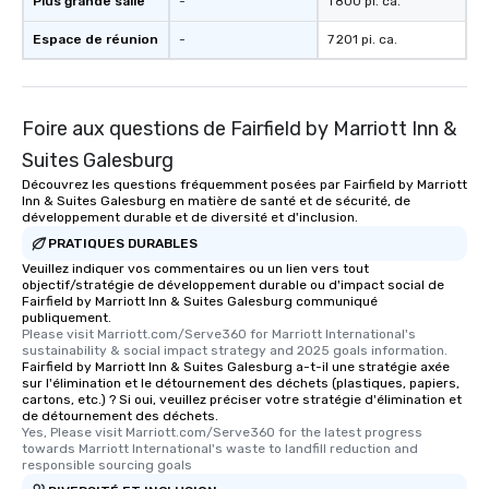
Plus grande salle
-
1 800 pi. ca.
Espace de réunion
-
7 201 pi. ca.
Foire aux questions de Fairfield by Marriott Inn &
Suites Galesburg
Découvrez les questions fréquemment posées par Fairfield by Marriott
Inn & Suites Galesburg en matière de santé et de sécurité, de
développement durable et de diversité et d'inclusion.
PRATIQUES DURABLES
Veuillez indiquer vos commentaires ou un lien vers tout
objectif/stratégie de développement durable ou d'impact social de
Fairfield by Marriott Inn & Suites Galesburg communiqué
publiquement.
Please visit Marriott.com/Serve360 for Marriott International's 
sustainability & social impact strategy and 2025 goals information.
Fairfield by Marriott Inn & Suites Galesburg a-t-il une stratégie axée
sur l'élimination et le détournement des déchets (plastiques, papiers,
cartons, etc.) ? Si oui, veuillez préciser votre stratégie d'élimination et
de détournement des déchets.
Yes, Please visit Marriott.com/Serve360 for the latest progress 
towards Marriott International's waste to landfill reduction and 
responsible sourcing goals