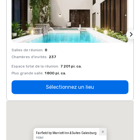
Salles de réunion
:
8
Salles
Chambres d'invités
:
237
Chamb
Espace total de la réunion
:
7 201 pi. ca.
Espace
Plus grande salle
:
1 800 pi. ca.
Plus g
Sélectionnez un lieu
Fairfield by Marriott Inn & Suites Galesburg
Hôtel