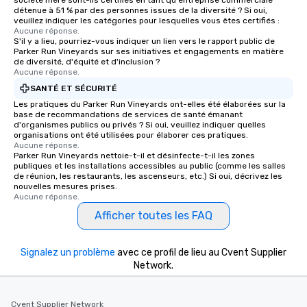
société mère sont-ils certifiés en tant qu'entreprise commerciale
of from the moment the tour is
détenue à 51 % par des personnes issues de la diversité ? Si oui,
veuillez indiquer les catégories pour lesquelles vous êtes certifiés :
booked to the minute it concludes.
Aucune réponse.
Since the menu is already set, you
S'il y a lieu, pourriez-vous indiquer un lien vers le rapport public de
have nothing to worry about. Just
Parker Run Vineyards sur ses initiatives et engagements en matière
de diversité, d'équité et d'inclusion ?
remember to submit ahead of the tour
Aucune réponse.
date any dietary restrictions and food
SANTÉ ET SÉCURITÉ
allergies for anyone in your group.
Les pratiques du Parker Run Vineyards ont-elles été élaborées sur la
Feel Like a VIP at Each Stop With Lip
base de recommandations de services de santé émanant
Smacking Foodie Tours, you and your
d'organismes publics ou privés ? Si oui, veuillez indiquer quelles
organisations ont été utilisées pour élaborer ces pratiques.
group members never have to worry
Aucune réponse.
about waiting in line to get into a top
Parker Run Vineyards nettoie-t-il et désinfecte-t-il les zones
restaurant or being shown to a less
publiques et les installations accessibles au public (comme les salles
de réunion, les restaurants, les ascenseurs, etc.) Si oui, décrivez les
than desirable table. On our tours,
nouvelles mesures prises.
everyone is treated like a VIP with
Aucune réponse.
immediate seating upon arrival.
Afficher toutes les FAQ
What’s more, your group may receive
a special warm welcome personally
from the restaurant chef. Menus can
Signalez un problème
avec ce profil de lieu au Cvent Supplier
Network.
be printed featuring your logo, too,
which can be an added bonus for all
those Instagram moments you share.
Cvent Supplier Network