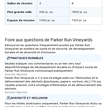
Salles de réunion
3
8
right of you. Because our tours take
place at multiple restaurants, with
Plus grande salle
960 pi. ca.
1 800 pi. ca.
walking in between, there are
countless opportunities to interact
Espace de réunion
7 000 pi. ca.
7 201 pi. ca.
with different people when you sit
down at each venue and as you
traverse along the way. Our
Foire aux questions de Parker Run Vineyards
experiences not only provide more
ways to network, but a more convivial
Découvrez les questions fréquemment posées par Parker Run
Vineyards en matière de santé et de sécurité, de développement
way to do so. Large Groups Welcome
durable et de diversité et d'inclusion.
Lip Smacking Foodie Tours is ideal for
PRATIQUES DURABLES
groups, small or large. Our
Veuillez indiquer vos commentaires ou un lien vers tout
experiences can accommodate
objectif/stratégie de développement durable ou d'impact social de
groups from as few as 1 to as many
Parker Run Vineyards communiqué publiquement.
as 500 guests, making us an ideal
Aucune réponse.
Parker Run Vineyards a-t-il une stratégie axée sur l'élimination et le
choice for any corporate group event.
détournement des déchets (plastiques, papiers, cartons, etc.) ? Si oui,
Stress-Free Booking Process Booking
veuillez préciser votre stratégie d'élimination et de détournement des
déchets.
a tour is stress-free and allows you to
Aucune réponse.
enjoy the company of your guests
DIVERSITÉ ET INCLUSION
more easily. You’ll take comfort
Pour les hôtels américains uniquement, Parker Run Vineyards et/ou sa
knowing that everything is taken care