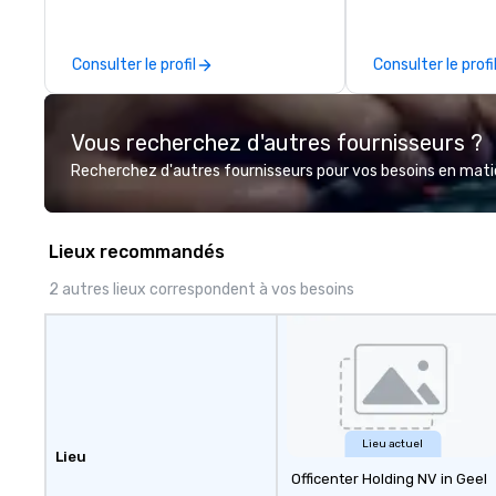
from business tra
transfers to spe
private guided to
Consulter le profil
Consulter le profi
fleet of top-of-t
and a team of hig
chauffeurs, we e
Vous recherchez d'autres fournisseurs ?
journey is as smo
as possible.
Recherchez d'autres fournisseurs pour vos besoins en matièr
Lieux recommandés
2 autres lieux correspondent à vos besoins
Lieu actuel
Lieu
Officenter Holding NV in Geel