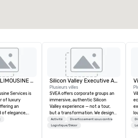
YS BELGIUM LIMOUSINE SERVICES
Silicon Valley Executive Academy
V
Plusieurs villes
Pl
sine Services is
SVEA offers corporate groups an
Vi
r of luxury
immersive, authentic Silicon
ec
ffering an
Valley experience — not a tour,
ex
 of elegance,
but a transformation. We design
lo
 and comfort.
and facilitate custom executive
en
t
Activité
Divertissement sous contrat
Di
cross Belgium, we
innovation tours, learning
Vi
Logistique/Décor
Lo
ange of needs,
sessions, innovation workshops,
wh