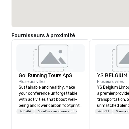
Fournisseurs à proximité
Go! Running Tours ApS
Plusieurs villes
Plusieurs villes
Sustainable and healthy: Make
YS Belgium Limou
your conference unforgettable
a premier provide
with activities that boost well-
transportation, o
being and lower carbon footprints.
unmatched blend
Explore the world on the run with
professionalism,
Activité
Divertissement sous contrat
Activité
Transpor
expert local running guides.
Serving clients a
cater to a wide r