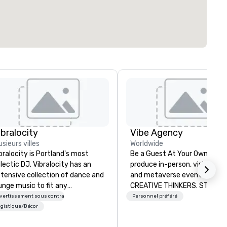
ibralocity
Vibe Agency
usieurs villes
Worldwide
bralocity is Portland's most
Be a Guest At Your Own Even
lectic DJ. Vibralocity has an
produce in-person, virtual, hyb
tensive collection of dance and
and metaverse events. VIBE -
unge music to fit any
CREATIVE THINKERS. STRATE
vironment. When you book
DOERS. Companies that will t
vertissement sous contrat
Personnel préféré
bralocity, you get a professional
are companies that have a s
gistique/Décor
o knows how to blend songs, do
connection with their emplo