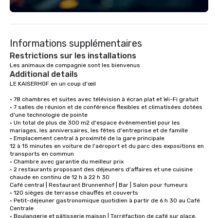
Fully customizable by 
seniority, and objectiv
Informations supplémentaires
Restrictions sur les installations
Additional details
LE KAISERHOF en un coup d'œil 

• 78 chambres et suites avec télévision à écran plat et Wi-Fi gratuit

• 7 salles de réunion et de conférence flexibles et climatisées dotées 
d'une technologie de pointe 

• Un total de plus de 300 m2 d'espace événementiel pour les 
mariages, les anniversaires, les fêtes d'entreprise et de famille

• Emplacement central à proximité de la gare principale

12 à 15 minutes en voiture de l'aéroport et du parc des expositions en 
transports en commun

• Chambre avec garantie du meilleur prix

• 2 restaurants proposant des déjeuners d'affaires et une cuisine 
chaude en continu de 12 h à 22 h 30

Café central | Restaurant Brunnenhof | Bar | Salon pour fumeurs

• 120 sièges de terrasse chauffés et couverts 

• Petit-déjeuner gastronomique quotidien à partir de 6 h 30 au Café 
Centrale

• Boulangerie et pâtisserie maison | Torréfaction de café sur place, 