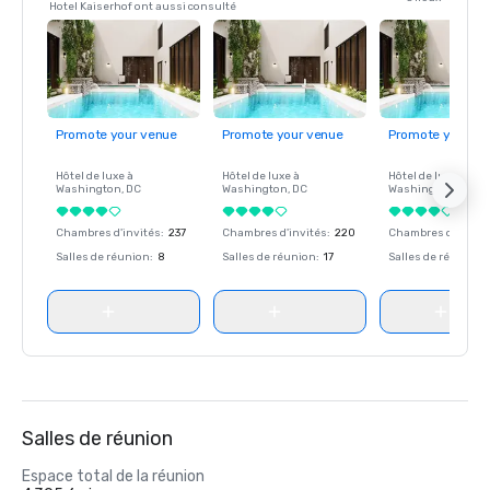
Hotel Kaiserhof ont aussi consulté
Promote your venue
Promote your venue
Promote your ve
Hôtel de luxe à
Hôtel de luxe à
Hôtel de luxe à
Washington
, DC
Washington
, DC
Washington
, DC
Chambres d'invités
:
237
Chambres d'invités
:
220
Chambres d'invité
Salles de réunion
:
8
Salles de réunion
:
17
Salles de réunion
:
Salles de réunion
Espace total de la réunion