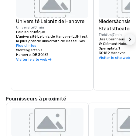
Université Leibniz de Hanovre
Niedersächsisc
Université
8 min
Staatstheater 
Pôle scientifique

Théâtre
7 min
L'université Leibniz de Hanovre (LUH) est 
Das Opernhaus

la plus grande université de Basse-Saxe, 
© Clément Heidrich
avec plus de 50 000 étudiants par an. La 
Plus d'infos
Opernplatz 1
faculté de médecine de Hanovre (MHH) 
Welfengarten 1
30159 Hanovre
est également l'un des principaux 
Hanovre, DE 30167
Visiter le site web
centres de recherche médicale du nord 
Visiter le site web
de l'Allemagne.
Fournisseurs à proximité