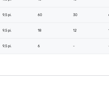
9,5 pi.
60
30
9,5 pi.
18
12
9,5 pi.
6
-