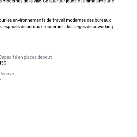
 modernes de la ville. Ce quartier jeune et animé offre une 
 pour les environnements de travail modernes des bureaux 
 des espaces de bureaux modernes, des sièges de coworking 
Capacité en places debout
130
Rénové
-