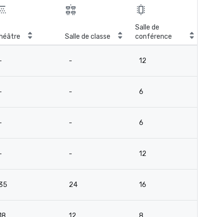
Salle de
Siè
héâtre
Salle de classe
conférence
pér
-
-
12
-
-
-
6
-
-
-
6
-
-
-
12
-
35
24
16
2
18
12
8
-