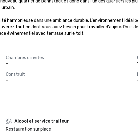
 nouveau quartier de Bahnstadt et donc dans l'un des quartiers les plus
urbain.

une unité harmonieuse dans une ambiance durable. L'environnement idéal
ouverez tout ce dont vous avez besoin pour travailler d'aujourd'hui :
pace événementiel avec terrasse sur le toit.
Chambres d'invités
-
Construit
-
Alcool et service traiteur
Restauration sur place