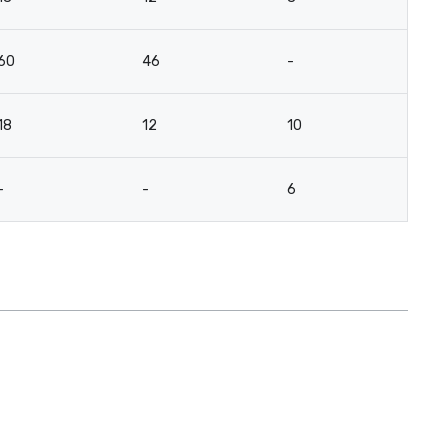
60
46
-
-
18
12
10
12
-
-
6
-