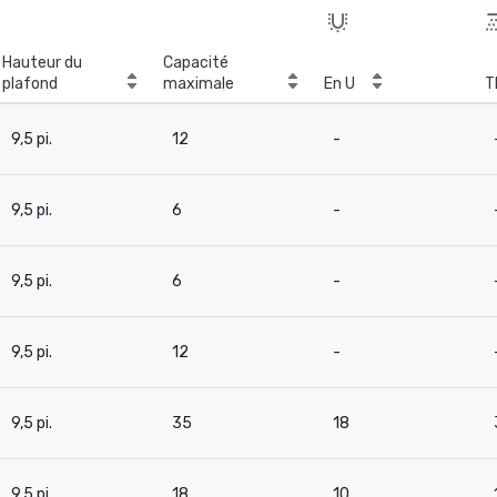
Hauteur du
Capacité
plafond
maximale
En U
T
9,5 pi.
12
-
9,5 pi.
6
-
9,5 pi.
6
-
9,5 pi.
12
-
9,5 pi.
35
18
9,5 pi.
18
10