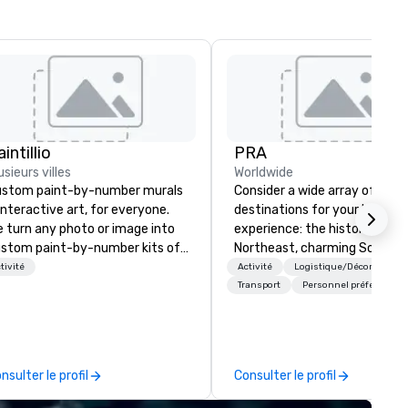
intillio
PRA
usieurs villes
Worldwide
stom paint-by-number murals
Consider a wide array of U.S.
interactive art, for everyone.
destinations for your busines
 turn any photo or image into
experience: the historic
stom paint-by-number kits of
Northeast, charming South, al
y size for your next corporate
American Midwest, or pictur
tivité
Activité
Logistique/Décor
ent, community gathering,
West. In PRA, you have an ex
Transport
Personnel préféré
am building activity,
partner to collaborate with y
nference, trade show booth,
anywhere your program take
dding, or any kind of party! Our
you, to craft extraordinary
ssion is to create high quality,
events for you and your
nsulter le profil
Consulter le profil
nds-on, collaborative art
participants.
ojects that are accessible to