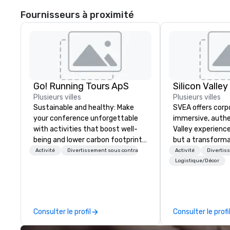
Fournisseurs à proximité
Go! Running Tours ApS
Plusieurs villes
Plusieurs villes
Sustainable and healthy: Make
SVEA offers corp
your conference unforgettable
immersive, authe
with activities that boost well-
Valley experience
being and lower carbon footprints.
but a transforma
Explore the world on the run with
and facilitate c
Activité
Divertissement sous contrat
Activité
Divertis
expert local running guides.
innovation tours,
Logistique/Décor
sessions, innova
leadership intens
the-scenes tech
experiences for v
Consulter le profil
Consulter le profi
delegations, ince
corporate offsit