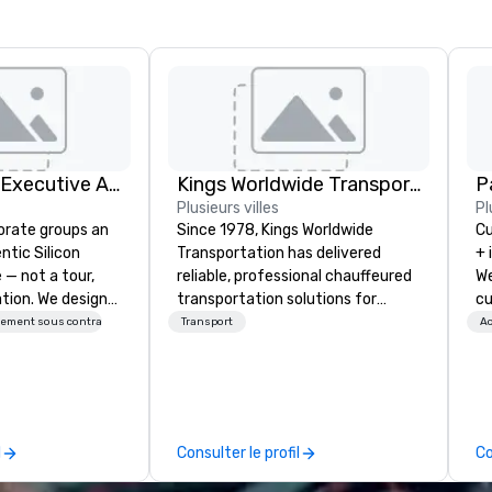
Silicon Valley Executive Academy
Kings Worldwide Transportation
Pa
Plusieurs villes
Pl
orate groups an
Since 1978, Kings Worldwide
Cu
ntic Silicon
Transportation has delivered
+ 
 — not a tour,
reliable, professional chauffeured
We
tion. We design
transportation solutions for
cu
ustom executive
corporate travelers and meetings
an
sement sous contrat
Transport
Ac
 learning
and events worldwide.
ev
tion workshops,
Headquartered in Oklahoma City,
te
ives, and behind-
OK we provide seamless service
co
 culture
throughout more than 500 cities
we
isiting
across the globe through our
mi
l
Consulter le profil
Co
ntive groups, and
vetted international partner
ha
es. Whether your
network. We are committed to
pr