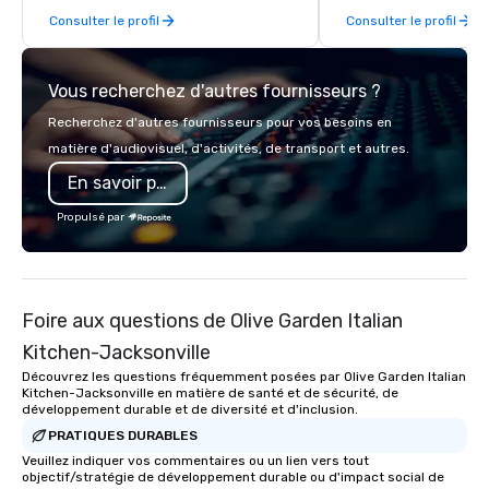
Consulter le profil
Consulter le profil
years of industry experience and
while helping clients 
commitment to exceptional customer
costs. Trusted by top 
service set us apart. We deliver
across all industries, 
Vous recherchez d'autres fournisseurs ?
smart, reliable solutions designed to
visions to life and en
make the end-user experience
event creates lasting 
Recherchez d'autres fournisseurs pour vos besoins en
seamless from start to finish. We are
matière d'audiovisuel, d'activités, de transport et autres.
also a certified WOSB.
En savoir plus
Propulsé par
Foire aux questions de Olive Garden Italian
Kitchen-Jacksonville
Découvrez les questions fréquemment posées par Olive Garden Italian
Kitchen-Jacksonville en matière de santé et de sécurité, de
développement durable et de diversité et d'inclusion.
PRATIQUES DURABLES
Veuillez indiquer vos commentaires ou un lien vers tout
objectif/stratégie de développement durable ou d'impact social de