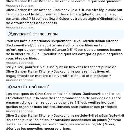
Olive Garden Italian Kitchen-Jacksonville communiqué publiquement.
Aucune réponse.
Olive Garden Italian Kitchen-Jacksonville a-t-il une stratégie axée sur
l'élimination et le détournement des déchets (plastiques, papiers,
cartons, etc.) ? Si oui, veuillez préciser votre stratégie d'élimination et
de détournement des déchets.
Aucune réponse.
DIVERSITÉ ET INCLUSION
Pour les hôtels américains uniquement, Olive Garden Italian Kitchen-
Jacksonville et/ou sa société mère sont-ils certifiés en tant
qu'entreprise commerciale détenue à 51 % par des personnes issues
de la diversité ? Si oui, veuillez indiquer les catégories pour lesquelles
vous êtes certifiés :
Aucune réponse.
S'il y a lieu, pourriez-vous indiquer un lien vers le rapport public de
Olive Garden Italian Kitchen-Jacksonville sur ses initiatives et
engagements en matière de diversité, d'équité et d'inclusion ?
Aucune réponse.
SANTÉ ET SÉCURITÉ
Les pratiques du Olive Garden Italian Kitchen-Jacksonville ont-elles
été élaborées sur la base de recommandations de services de santé
émanant d'organismes publics ou privés ? Si oui, veuillez indiquer
quelles organisations ont été utilisées pour élaborer ces pratiques.
Aucune réponse.
Olive Garden Italian Kitchen-Jacksonville nettoie-t-il et désinfecte-t-il
les zones publiques et les installations accessibles au public (comme
les salles de réunion, les restaurants, les ascenseurs, etc.) Si oui,
décrivez les nouvelles mesures prises.