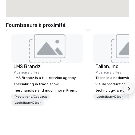
Fournisseurs à proximité
LMS Brandz
Tallen, Inc
Plusieurs villes
Plusieurs villes
LMS Brandz is a full-service agency
Tallen is a nationwide 
specializing in trade show
visual production and
merchandise and much more. From
technology. We provide
booth giveaways and branded apparel
solutions — from crea
Prestations/Cadeaux
Logistique/Décor
Per
to executive gifting, displays,
Logistique/Décor
state-of-the-art equi
banners, signage, fulfillment,
technical support — fo
logistics, shipping, along with e-
meetings, and live even
commerce solutions we handle it all.
With a dedicated team
While there are many promotional
to-coast network, we 
companies to choose from, our 20+
consistent, high-quali