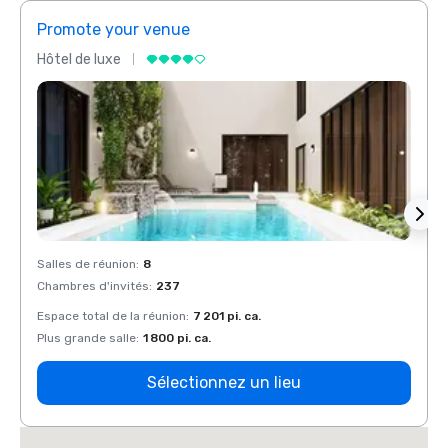
Promote your venue
Prom
Hôtel de luxe
Hôtel
Salles de réunion
:
8
Salles
Chambres d'invités
:
237
Chamb
Espace total de la réunion
:
7 201 pi. ca.
Espace
Plus grande salle
:
1 800 pi. ca.
Plus g
Sélectionnez un lieu