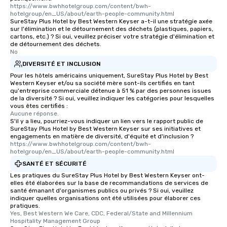
https://www.bwhhotelgroup.com/content/bwh-
hotelgroup/en_US/about/earth-people-community.html
SureStay Plus Hotel by Best Western Keyser a-t-il une stratégie axée
sur l'élimination et le détournement des déchets (plastiques, papiers,
cartons, etc.) ? Si oui, veuillez préciser votre stratégie d'élimination et
de détournement des déchets.
No
DIVERSITÉ ET INCLUSION
Pour les hôtels américains uniquement, SureStay Plus Hotel by Best
Western Keyser et/ou sa société mère sont-ils certifiés en tant
qu'entreprise commerciale détenue à 51 % par des personnes issues
de la diversité ? Si oui, veuillez indiquer les catégories pour lesquelles
vous êtes certifiés :
Aucune réponse.
S'il y a lieu, pourriez-vous indiquer un lien vers le rapport public de
SureStay Plus Hotel by Best Western Keyser sur ses initiatives et
engagements en matière de diversité, d'équité et d'inclusion ?
https://www.bwhhotelgroup.com/content/bwh-
hotelgroup/en_US/about/earth-people-community.html
SANTÉ ET SÉCURITÉ
Les pratiques du SureStay Plus Hotel by Best Western Keyser ont-
elles été élaborées sur la base de recommandations de services de
santé émanant d'organismes publics ou privés ? Si oui, veuillez
indiquer quelles organisations ont été utilisées pour élaborer ces
pratiques.
Yes, Best Western We Care, CDC, Federal/State and Millennium 
Hospitality Management Group