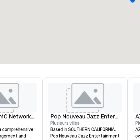
alles de réunion
:
Chambres d'invités
:
7
220
space total de la réunion
:
Plus grande salle
:
2 000 pi. ca.
4 100 pi. ca.
Sélectionnez un lieu
Terramar, a DMC Network Company
Pop Nouveau Jazz Entertainment
Plusieurs villes
Pl
 a comprehensive
Based in SOUTHERN CALIFORNIA,
AZ
nagement and
Pop Nouveau Jazz Entertainment
ow