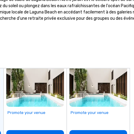
tertainment,
don’t just provide background
pe
du soleil ou plongez dans les eaux rafraîchissantes de l'océan Pacifiq
responsibility
music; we provide a curated
Wh
onomique locale de Laguna Beach en accédant facilement à des galerie
ordination,
atmosphere. Whether it’s a high-
co
 recherche d'une retraite privée exclusive pour des groupes ou des é
tiatives, and
stakes corporate gala, an
ev
intimate boutique wedding, or a
de
luxury brand launch, our
to
ensembles are styled and
fl
coached to match the aesthetic
excellence of your venue. ►
Bespoke Curation: From solo "Noir"
pianists to full "Big Band" Pop
Nouveau orchestras. Versatile
Repertoire: A library of hundreds
of modern hits rearranged with
syncopation, swing, and soul. ►
Visual Sophistication: Our
performers reflect the "Nouveau"
aesthetic—classic elegance with
Promote your venue
Promote your venue
a modern edge. By choosing Pop
Nouveau Jazz, you aren't just
booking a band; you are securing
an immersive experience. We