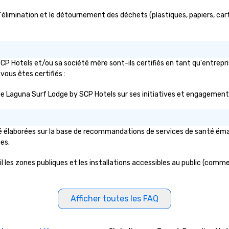
planning your wedding day a
élimination et le détournement des déchets (plastiques, papiers, carton
breeze. We have many options
available for every size venue and
every budget.
P Hotels et/ou sa société mère sont-ils certifiés en tant qu'entrepr
 vous êtes certifiés :
lic de Laguna Surf Lodge by SCP Hotels sur ses initiatives et engagement
 élaborées sur la base de recommandations de services de santé émanan
ues.
les zones publiques et les installations accessibles au public (comme le
Afficher toutes les FAQ