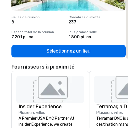
Salles de réunion
:
Chambres d'invités
:
S
8
237
1
Espace total de la réunion
:
Plus grande salle
:
E
7 201 pi. ca.
1 800 pi. ca.
1
Sélectionnez un lieu
Fournisseurs à proximité
Insider Experience
Plusieurs villes
Plusieurs villes
A Premier USA DMC Partner At
Terramar DMC is
Insider Experience, we create
destination ma