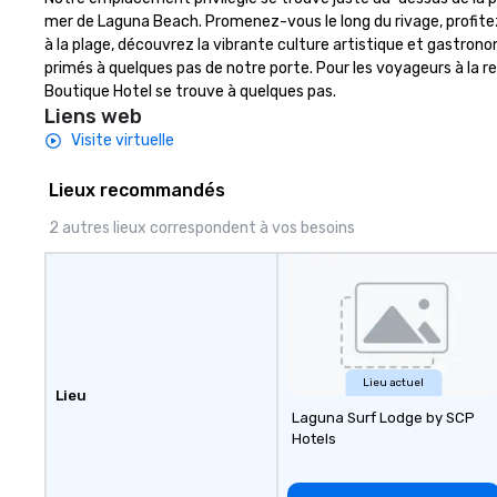
zones. Let’s craft something
event design, en
mer de Laguna Beach. Promenez-vous le long du rivage, profitez 
extraordinary together—contact
corporate social 
à la plage, découvrez la vibrante culture artistique et gastr
us today!
(CSR), speaker co
primés à quelques pas de notre porte. Pour les voyageurs à la
sustainability ini
Boutique Hotel se trouve à quelques pas.
more.
Liens web
Visite virtuelle
Lieux recommandés
2 autres lieux correspondent à vos besoins
Lieu actuel
Lieu
Laguna Surf Lodge by SCP
Hotels