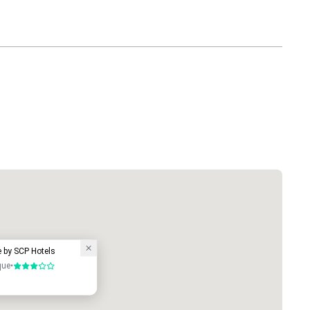
 by SCP Hotels
que
•
3 sur 5