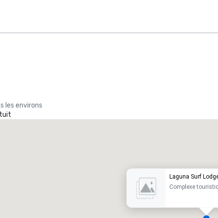
s les environs
tuit
Promote your venue
ôtel de luxe
Laguna Surf Lodge
Complexe touristi