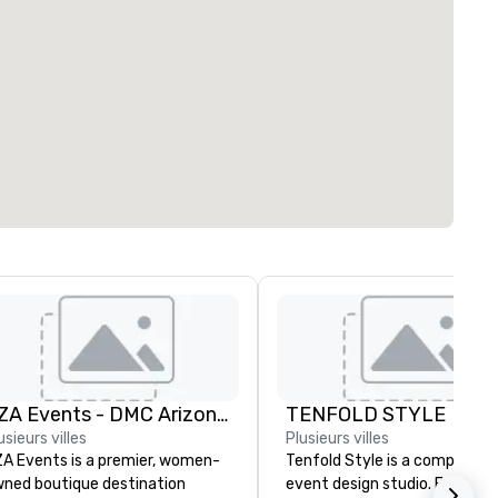
AZA Events - DMC Arizona and Southern California
TENFOLD STYLE
usieurs villes
Plusieurs villes
A Events is a premier, women-
Tenfold Style is a comprehen
ned boutique destination
event design studio. From