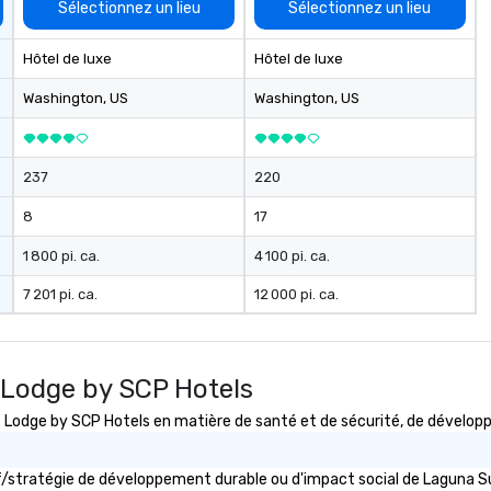
Sélectionnez un lieu
Sélectionnez un lieu
specialize in that "golden hour"
energy—where the music is
Hôtel de luxe
Hôtel de luxe
sophisticated enough for
cocktails and conversation, yet
Washington
, US
Washington
, US
infectious enough to keep guests
engaged and energized
throughout the night. ► Pop
237
Nouveau has decades of
220
experience performing at
8
17
weddings all over the planet! We
are ready to provide you with the
1 800 pi. ca.
4 100 pi. ca.
perfect soundtrack to enhance
every moment of your special
7 201 pi. ca.
12 000 pi. ca.
day! From setting the mood for
your "I do" moment, to creating a
swinging vibe for cocktail hour, to
 Lodge by SCP Hotels
providing some sultry sounds for
dinner which lead right into an
dge by SCP Hotels en matière de santé et de sécurité, de développem
unforgettable all night dance
party! Pop Nouveau will be there
every step of the way to make
ctif/stratégie de développement durable ou d'impact social de Lagun