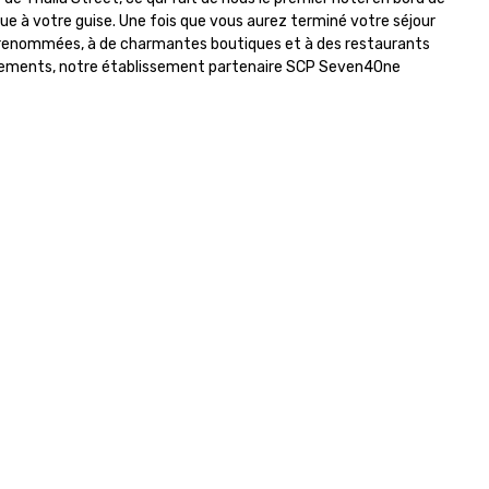
rfectly with each client’s goals.
ue à votre guise. Une fois que vous aurez terminé votre séjour 
ether it’s an incentive trip,
s renommées, à de charmantes boutiques et à des restaurants 
rporate meeting, or signature
vénements, notre établissement partenaire SCP Seven4One 
ent, AZA Events brings
stinations to life through high-
uch service, local expertise, and
awless execution.